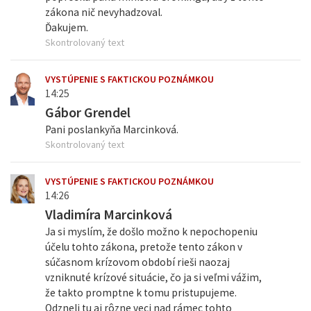
zákona nič nevyhadzoval.
Ďakujem.
Skontrolovaný text
VYSTÚPENIE S FAKTICKOU POZNÁMKOU
14:25
Gábor Grendel
Pani poslankyňa Marcinková.
Skontrolovaný text
VYSTÚPENIE S FAKTICKOU POZNÁMKOU
14:26
Vladimíra Marcinková
Ja si myslím, že došlo možno k nepochopeniu
účelu tohto zákona, pretože tento zákon v
súčasnom krízovom období rieši naozaj
vzniknuté krízové situácie, čo ja si veľmi vážim,
že takto promptne k tomu pristupujeme.
Odzneli tu aj rôzne veci nad rámec tohto