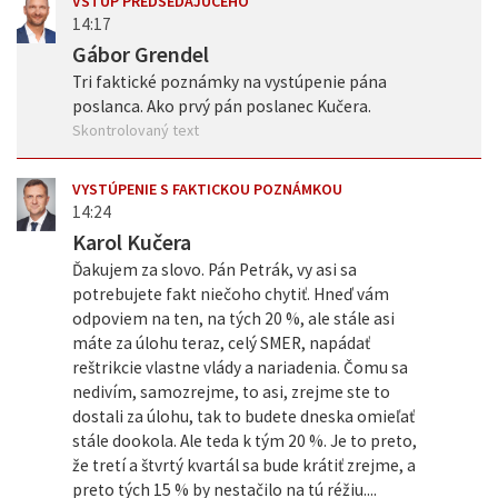
VSTUP PREDSEDAJÚCEHO
14:17
Gábor Grendel
Tri faktické poznámky na vystúpenie pána
poslanca. Ako prvý pán poslanec Kučera.
Skontrolovaný text
VYSTÚPENIE S FAKTICKOU POZNÁMKOU
14:24
Karol Kučera
Ďakujem za slovo. Pán Petrák, vy asi sa
potrebujete fakt niečoho chytiť. Hneď vám
odpoviem na ten, na tých 20 %, ale stále asi
máte za úlohu teraz, celý SMER, napádať
reštrikcie vlastne vlády a nariadenia. Čomu sa
nedivím, samozrejme, to asi, zrejme ste to
dostali za úlohu, tak to budete dneska omieľať
stále dookola. Ale teda k tým 20 %. Je to preto,
že tretí a štvrtý kvartál sa bude krátiť zrejme, a
preto tých 15 % by nestačilo na tú réžiu....