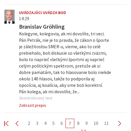
UVÁDZAJÚCI UVÁDZA BOD
14:29
Branislav Gröhling
Kolegyne, kolegovia, ak mi dovolíte, tri veci.
Pán Petrák, nie je to pravda, že zákon o športe
je záležitosťou SMER-u, vieme, ako to celé
prebiehalo, boli diskusie so všetkými zväzmi,
bolo to naprieč všetkými športmi aj naprieč
celým politickým spektrom, pretože ak si
dobre pamätám, tak to hlasovanie bolo niekde
okolo 140 hlasov, takže to podporila aj
opozícia, aj koalícia, aby sme boli korektní.
Pán kolega, ak mi dovolíte, že...
Skontrolovaný text
Zobrazit prepis
2
3
4
5
6
8
9
10
11
7