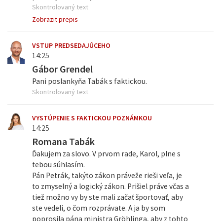
Skontrolovaný text
Zobrazit prepis
VSTUP PREDSEDAJÚCEHO
14:25
Gábor Grendel
Pani poslankyňa Tabák s faktickou.
Skontrolovaný text
VYSTÚPENIE S FAKTICKOU POZNÁMKOU
14:25
Romana Tabák
Ďakujem za slovo. V prvom rade, Karol, plne s
tebou súhlasím.
Pán Petrák, takýto zákon práveže rieši veľa, je
to zmyselný a logický zákon. Prišiel práve včas a
tiež možno vy by ste mali začať športovať, aby
ste vedeli, o čom rozprávate. A ja by som
poprosila pána ministra Gröhlinga, aby z tohto