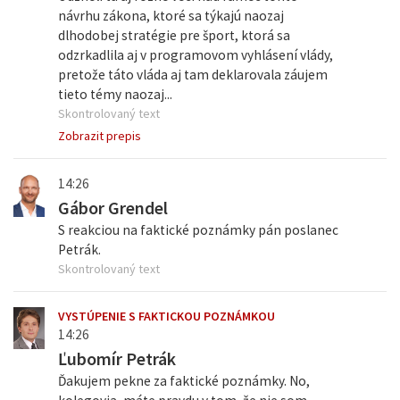
návrhu zákona, ktoré sa týkajú naozaj
dlhodobej stratégie pre šport, ktorá sa
odzrkadlila aj v programovom vyhlásení vlády,
pretože táto vláda aj tam deklarovala záujem
tieto témy naozaj...
Skontrolovaný text
Zobrazit prepis
14:26
Gábor Grendel
S reakciou na faktické poznámky pán poslanec
Petrák.
Skontrolovaný text
VYSTÚPENIE S FAKTICKOU POZNÁMKOU
14:26
Ľubomír Petrák
Ďakujem pekne za faktické poznámky. No,