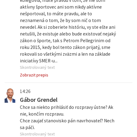
kolegovia, máte pravdu v tom, že nie som
aktívny športovec ani som nikdy aktívne
nešportoval, to máte pravdu, ale to
neznamená o tom, že by som nič o tom
nevedel. Ak si zoberiete históriu, vy ste ešte ani
netušili, že existuje alebo bude existovať nejaký
zákon o športe, tak s Petrom Pellegrinim od
roku 2015, kedy bol tento zákon prijatý, sme
rokovali so všetkými zväzmi a len na základe
iniciatívy SMER-u...
Skontrolovaný text
Zobrazit prepis
14:26
Gábor Grendel
Chce sa niekto prihlásiť do rozpravy ústne? Ak
nie, končím rozpravu.
Chce zaujať stanovisko pán navrhovateľ? Nech
sa páči.
Skontrolovaný text