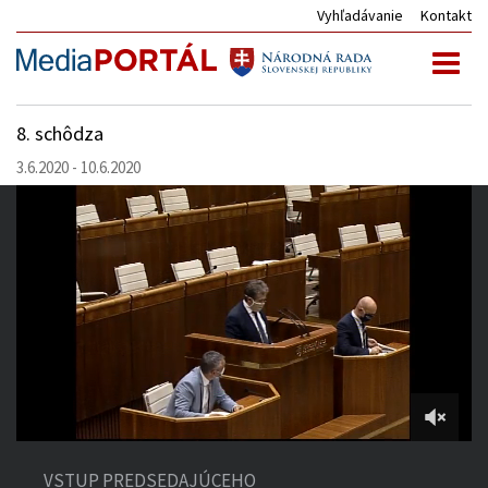
Vyhľadávanie
Kontakt
Toggl
naviga
8. schôdza
3.6.2020 - 10.6.2020
1:21:59
of
VSTUP PREDSEDAJÚCEHO
6:18:07