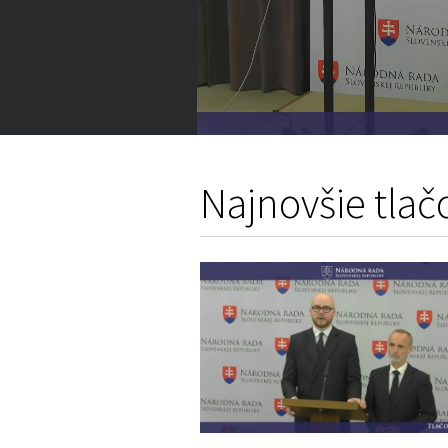
Volume
0%
Najnovšie tlač