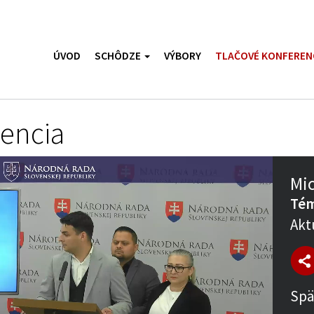
ÚVOD
SCHÔDZE
VÝBORY
TLAČOVÉ KONFEREN
rencia
Mic
Tém
Akt
Spä