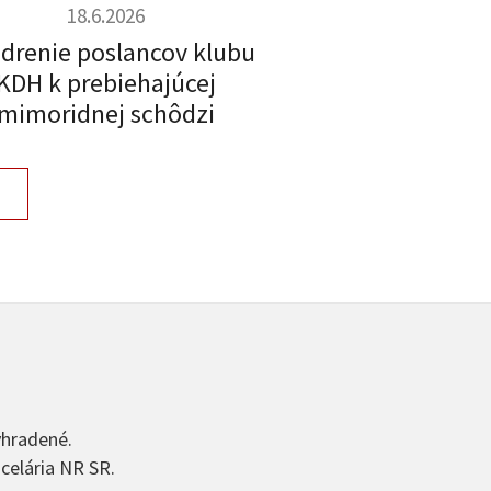
18.6.2026
adrenie poslancov klubu
KDH k prebiehajúcej
mimoridnej schôdzi
yhradené.
celária NR SR.