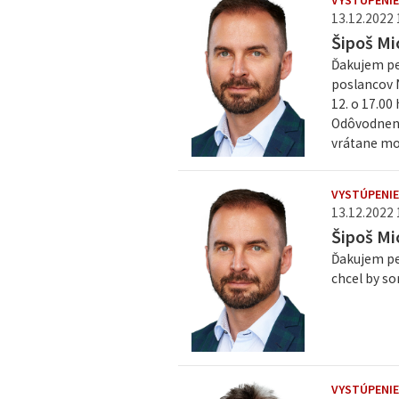
VYSTÚPENI
13.12.2022 
Šipoš Mi
Ďakujem pek
poslancov N
12. o 17.00 
Odôvodnenie
vrátane mo
VYSTÚPENI
13.12.2022 
Šipoš Mi
Ďakujem pek
chcel by so
VYSTÚPENI