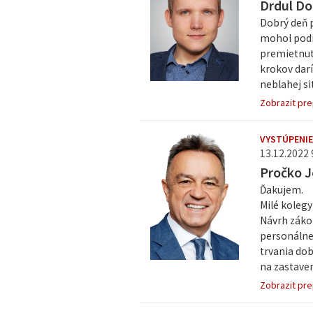
Drdul Do
Dobrý deň p
mohol podi
premietnut
krokov darí
neblahej sit
Zobrazit pre
VYSTÚPENIE
13.12.2022 9
Pročko J
Ďakujem.
Milé koleg
Návrh zákon
personálnej
trvania dob
na zastaveni
Zobrazit pre