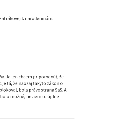
 Hatrákovej k narodeninám.
mňa. Ja len chcem pripomenúť, že
 je tá, že naozaj takýto zákon o
lokoval, bola práve strana SaS. A
o bolo možné, neviem to úplne