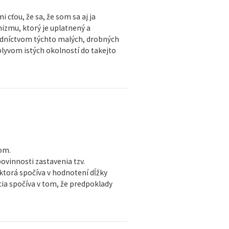
cťou, že sa, že som sa aj ja
zmu, ktorý je uplatnený a
edníctvom týchto malých, drobných
plyvom istých okolností do takejto
kom.
ovinnosti zastavenia tzv.
ktorá spočíva v hodnotení dĺžky
ia spočíva v tom, že predpoklady