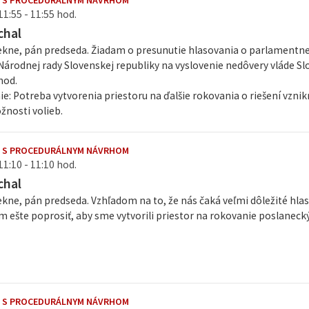
E S PROCEDURÁLNYM NÁVRHOM
11:55 - 11:55 hod.
chal
ne, pán predseda. Žiadam o presunutie hlasovania o parlamentnej 
árodnej rady Slovenskej republiky na vyslovenie nedôvery vláde Slo
hod.
: Potreba vytvorenia priestoru na ďalšie rokovania o riešení vzniknu
žnosti volieb.
E S PROCEDURÁLNYM NÁVRHOM
11:10 - 11:10 hod.
chal
ne, pán predseda. Vzhľadom na to, že nás čaká veľmi dôležité hlas
m ešte poprosiť, aby sme vytvorili priestor na rokovanie poslaneck
E S PROCEDURÁLNYM NÁVRHOM