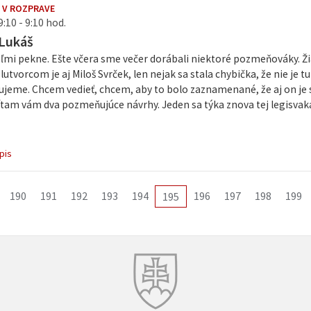
 V ROZPRAVE
:10 - 9:10 hod.
 Lukáš
mi pekne. Ešte včera sme večer dorábali niektoré pozmeňováky. Žiaľ
lutvorcom je aj Miloš Svrček, len nejak sa stala chybička, že nie je 
ujeme. Chcem vedieť, chcem, aby to bolo zaznamenané, že aj on je
tam vám dva pozmeňujúce návrhy. Jeden sa týka znova tej legisvak
pis
190
191
192
193
194
196
197
198
199
195