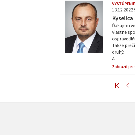
VYSTÚPENIE
13.12.2022 9
Kyselica
Ďakujem veľ
vlastne spo
ospravedlň
Takže prečí
druhý.
A...
Zobrazit pre