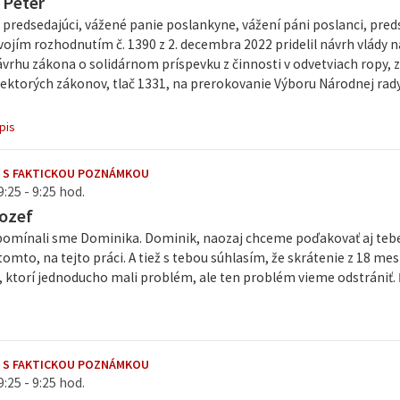
 Peter
predsedajúci, vážené panie poslankyne, vážení páni poslanci, pre
vojím rozhodnutím č. 1390 z 2. decembra 2022 pridelil návrh vlády n
rhu zákona o solidárnom príspevku z činnosti v odvetviach ropy, ze
ektorých zákonov, tlač 1331, na prerokovanie Výboru Národnej rady
pis
 S FAKTICKOU POZNÁMKOU
:25 - 9:25 hod.
ozef
pomínali sme Dominika. Dominik, naozaj chceme poďakovať aj tebe, 
omto, na tejto práci. A tiež s tebou súhlasím, že skrátenie z 18 me
í, ktorí jednoducho mali problém, ale ten problém vieme odstrániť.
 S FAKTICKOU POZNÁMKOU
:25 - 9:25 hod.