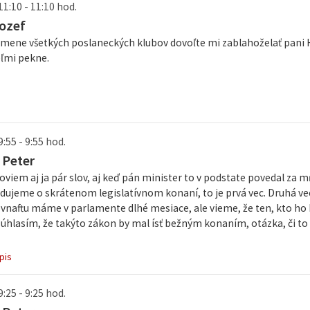
11:10 - 11:10 hod.
ozef
 mene všetkých poslaneckých klubov dovoľte mi zablahoželať pani
ľmi pekne.
:55 - 9:55 hod.
 Peter
viem aj ja pár slov, aj keď pán minister to v podstate povedal za 
dujeme o skrátenom legislatívnom konaní, to je prvá vec. Druhá vec
vnaftu máme v parlamente dlhé mesiace, ale vieme, že ten, kto ho b
 súhlasím, že takýto zákon by mal ísť bežným konaním, otázka, či t
pis
:25 - 9:25 hod.