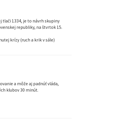
tlači 1334, je to návrh skupiny
venskej republiky, na štvrtok 15.
tej krízy (ruch a krik v sále)
ovanie a môže aj padnúť vláda,
ých klubov 30 minút.