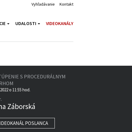
Vyhľadávanie
Kontakt
CIE
UDALOSTI
VIDEOKANÁLY
TÚPENIE S PROCEDURÁLNYM
VRHOM
.2022 o 11:55 hod.
.
na Záborská
IDEOKANÁL POSLANCA