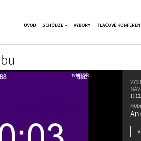
ÚVOD
SCHÔDZE
VÝBORY
TLAČOVÉ KONFEREN
ubu
VYS
NÁ
13.12
MUDr
An
V