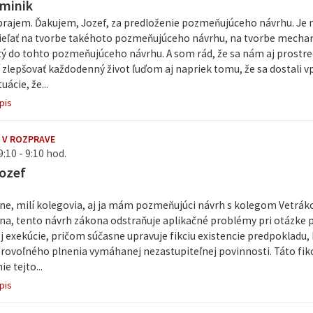
minik
rajem. Ďakujem, Jozef, za predloženie pozmeňujúceho návrhu. Je mi 
eľať na tvorbe takéhoto pozmeňujúceho návrhu, na tvorbe mechani
ý do tohto pozmeňujúceho návrhu. A som rád, že sa nám aj prostr
 zlepšovať každodenný život ľuďom aj napriek tomu, že sa dostali v
uácie, že...
pis
 V ROZPRAVE
:10 - 9:10 hod.
ozef
yne, milí kolegovia, aj ja mám pozmeňujúci návrh s kolegom Vetrá
a, tento návrh zákona odstraňuje aplikačné problémy pri otázke p
 exekúcie, pričom súčasne upravuje fikciu existencie predpokladu, 
rovoľného plnenia vymáhanej nezastupiteľnej povinnosti. Táto fikc
e tejto...
pis