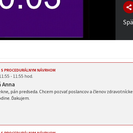
Spä
E S PROCEDURÁLNYM NÁVRHOM
11:55 - 11:55 hod.
á Anna
kne, pán predseda. Chcem pozvať poslancov a členov zdravotnícke
odine. Ďakujem.