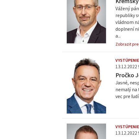
Kremský
Vážený pán 
republiky s
vládnom náv
doplnení ni
a...
Zobrazit pre
VYSTÚPENIE
13.12.2022 9
Pročko J
Jasné, nes
nemalý na t
vec pre ľud
VYSTÚPENIE
13.12.2022 9