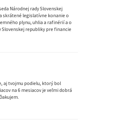
dseda Národnej rady Slovenskej
a skrátené legislatívne konanie o
mného plynu, uhlia a rafinérií a o
 Slovenskej republiky pre financie
aj tvojmu podielu, ktorý bol
siacov na 6 mesiacov je veľmi dobrá
 Ďakujem.