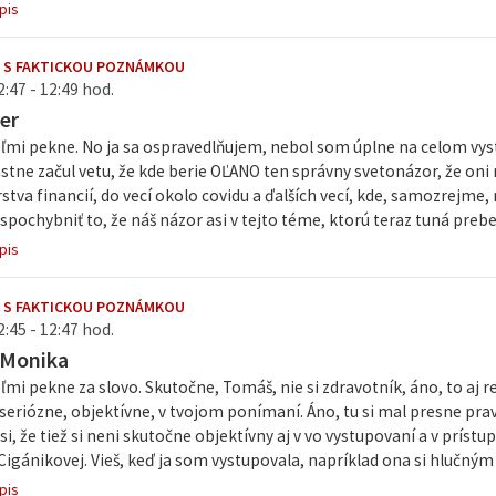
pis
 S FAKTICKOU POZNÁMKOU
2:47 - 12:49 hod.
er
mi pekne. No ja sa ospravedlňujem, nebol som úplne na celom vystú
stne začul vetu, že kde berie OĽANO ten správny svetonázor, že oni 
stva financií, do vecí okolo covidu a ďalších vecí, kde, samozrejme
ochybniť to, že náš názor asi v tejto téme, ktorú teraz tuná preber
pis
 S FAKTICKOU POZNÁMKOU
2:45 - 12:47 hod.
 Monika
mi pekne za slovo. Skutočne, Tomáš, nie si zdravotník, áno, to aj r
 seriózne, objektívne, v tvojom ponímaní. Áno, tu si mal presne prav
si, že tiež si neni skutočne objektívny aj v vo vystupovaní a v prístu
Cigánikovej. Vieš, keď ja som vystupovala, napríklad ona si hlučný
pis