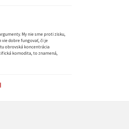
argumenty. My nie sme proti zisku,
 vie dobre fungovať, či je
e tu obrovská koncentrácia
ecifická komodita, to znamená,