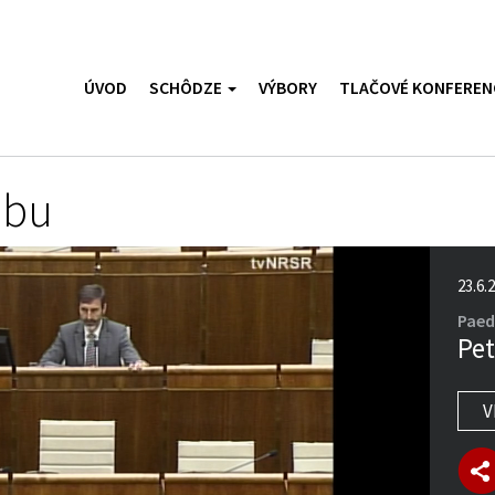
ÚVOD
SCHÔDZE
VÝBORY
TLAČOVÉ KONFEREN
ubu
23.6.
Paed
Pet
V