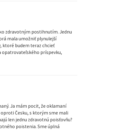
žko zdravotným postihnutím. Jednu
torá mala umožniť plynulejší
y, ktoré budem teraz chcieť
a opatrovateľského príspevku,
maný. Ja mám pocit, že oklamaní
 oproti Česku, s ktorým sme mali
ajú len jednu zdravotnú poisťovňu?
votného poistenia. Sme úplná