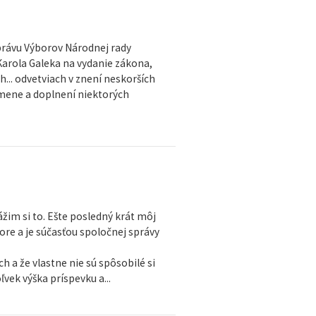
právu Výborov Národnej rady
Karola Galeka na vydanie zákona,
h... odvetviach v znení neskorších
zmene a doplnení niektorých
žim si to. Ešte posledný krát môj
re a je súčasťou spoločnej správy
a že vlastne nie sú spôsobilé si
vek výška príspevku a...