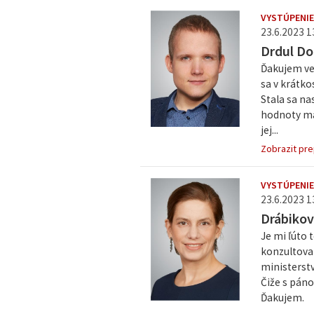
VYSTÚPENIE
23.6.2023 1
Drdul Do
Ďakujem veľ
sa v krátk
Stala sa na
hodnoty ma
jej...
Zobrazit pre
VYSTÚPENIE
23.6.2023 1
Drábikov
Je mi ľúto 
konzultoval
ministerstv
Čiže s pán
Ďakujem.