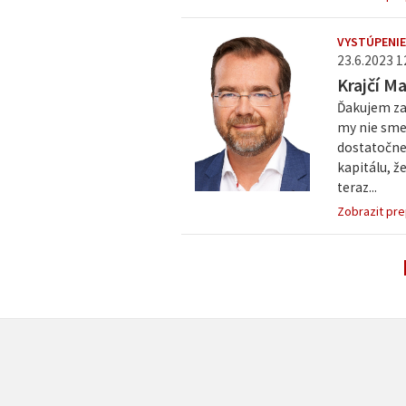
VYSTÚPENIE
23.6.2023 1
Krajčí M
Ďakujem za 
my nie sme 
dostatočne 
kapitálu, ž
teraz...
Zobrazit pre