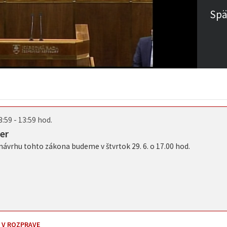
Spä
3:59 - 13:59 hod.
er
návrhu tohto zákona budeme v štvrtok 29. 6. o 17.00 hod.
 V ROZPRAVE