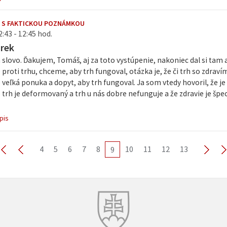
 S FAKTICKOU POZNÁMKOU
2:43 - 12:45 hod.
arek
slovo. Ďakujem, Tomáš, aj za toto vystúpenie, nakoniec dal si tam 
proti trhu, chceme, aby trh fungoval, otázka je, že či trh so zdravím
veľká ponuka a dopyt, aby trh fungoval. Ja som vtedy hovoril, že j
e trh je deformovaný a trh u nás dobre nefunguje a že zdravie je šp
pis
4
5
6
7
8
10
11
12
13
9