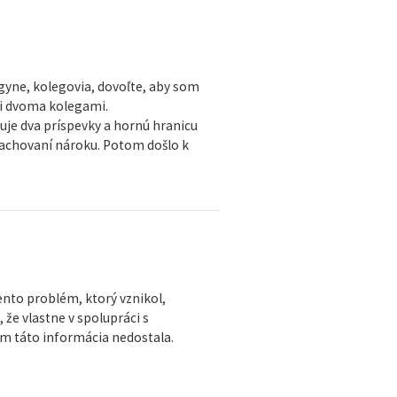
egyne, kolegovia, dovoľte, aby som
zi dvoma kolegami.
šuje dva príspevky a hornú hranicu
zachovaní nároku. Potom došlo k
tento problém, ktorý vznikol,
že vlastne v spolupráci s
ám táto informácia nedostala.