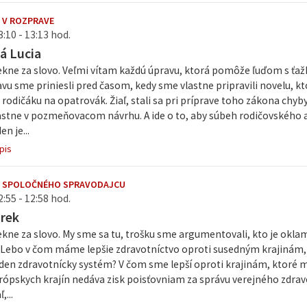
 V ROZPRAVE
3:10 - 13:13 hod.
á Lucia
kne za slovo. Veľmi vítam každú úpravu, ktorá pomôže ľuďom s ťa
vu sme priniesli pred časom, kedy sme vlastne pripravili novelu, k
rodičáku na opatrovák. Žiaľ, stali sa pri príprave toho zákona chyb
lastne v pozmeňovacom návrhu. A ide o to, aby súbeh rodičovského 
n je...
pis
E SPOLOČNÉHO SPRAVODAJCU
2:55 - 12:58 hod.
arek
kne za slovo. My sme sa tu, trošku sme argumentovali, kto je okla
. Lebo v čom máme lepšie zdravotníctvo oproti susedným krajinám,
den zdravotnícky systém? V čom sme lepší oproti krajinám, ktoré m
urópskych krajín nedáva zisk poisťovniam za správu verejného zdra
,...