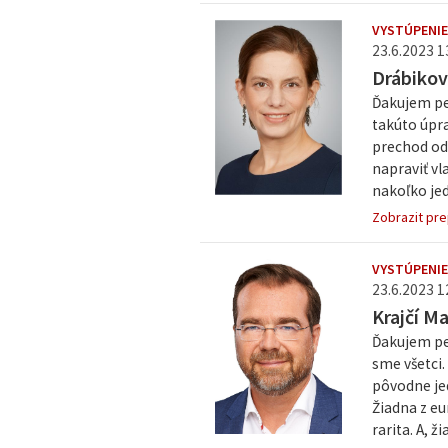
VYSTÚPENIE
23.6.2023 1
Drábikov
Ďakujem pe
takúto úpra
prechod od 
napraviť v
nakoľko jede
Zobrazit pre
VYSTÚPENI
23.6.2023 1
Krajčí M
Ďakujem pe
sme všetci
pôvodne je
Žiadna z e
rarita. A, žiaľ