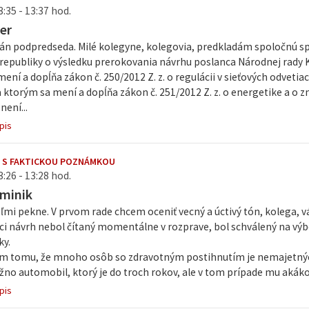
3:35 - 13:37 hod.
er
án podpredseda. Milé kolegyne, kolegovia, predkladám spoločnú s
 republiky o výsledku prerokovania návrhu poslanca Národnej rady 
ení a dopĺňa zákon č. 250/2012 Z. z. o regulácii v sieťových odvetiac
 ktorým sa mení a dopĺňa zákon č. 251/2012 Z. z. o energetike a o 
není...
pis
 S FAKTICKOU POZNÁMKOU
3:26 - 13:28 hod.
minik
mi pekne. V prvom rade chcem oceniť vecný a úctivý tón, kolega, vá
i návrh nebol čítaný momentálne v rozprave, bol schválený na výbo
ky.
m tomu, že mnoho osôb so zdravotným postihnutím je nemajetných 
no automobil, ktorý je do troch rokov, ale v tom prípade mu akákoľ
pis