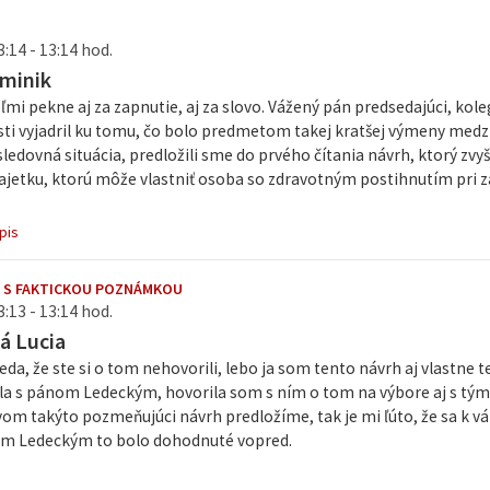
3:14 - 13:14 hod.
minik
mi pekne aj za zapnutie, aj za slovo. Vážený pán predsedajúci, kol
osti vyjadril ku tomu, čo bolo predmetom takej kratšej výmeny med
sledovná situácia, predložili sme do prvého čítania návrh, ktorý zvy
jetku, ktorú môže vlastniť osoba so zdravotným postihnutím pri 
pis
 S FAKTICKOU POZNÁMKOU
3:13 - 13:14 hod.
á Lucia
teda, že ste si o tom nehovorili, lebo ja som tento návrh aj vlastne 
a s pánom Ledeckým, hovorila som s ním o tom na výbore aj s tým, 
om takýto pozmeňujúci návrh predložíme, tak je mi ľúto, že sa k v
om Ledeckým to bolo dohodnuté vopred.