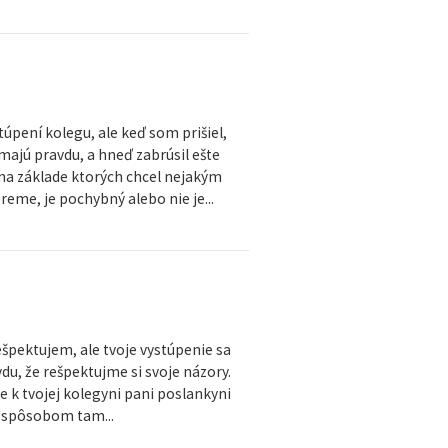
pení kolegu, ale keď som prišiel,
majú pravdu, a hneď zabrúsil ešte
, na základe ktorých chcel nejakým
eme, je pochybný alebo nie je...
ešpektujem, ale tvoje vystúpenie sa
du, že rešpektujme si svoje názory.
pe k tvojej kolegyni pani poslankyni
m spôsobom tam...