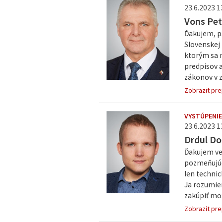
23.6.2023 1
Vons Pet
Ďakujem, p
Slovenskej
ktorým sa m
predpisov a
zákonov v z
Zobrazit pre
VYSTÚPENIE
23.6.2023 1
Drdul Do
Ďakujem veľ
pozmeňujúc
len technic
Ja rozumie
zakúpiť mož
Zobrazit pre