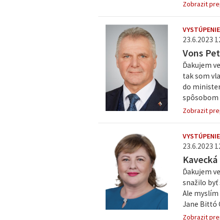
Zobrazit pre
VYSTÚPENIE
23.6.2023 1
Vons Pet
Ďakujem veľ
tak som vla
do minister
spôsobom sp
Zobrazit pre
VYSTÚPENIE
23.6.2023 1
Kavecká
Ďakujem veľ
snažilo byť
Ale myslím 
Jane Bittó 
Zobrazit pre