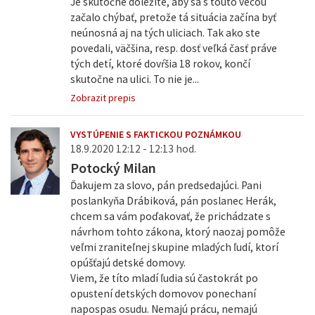
Je skutočne dôležité, aby sa s touto vecou
začalo chýbať, pretože tá situácia začína byť
neúnosná aj na tých uliciach. Tak ako ste
povedali, väčšina, resp. dosť veľká časť práve
tých detí, ktoré dovŕšia 18 rokov, končí
skutočne na ulici. To nie je...
Zobrazit prepis
VYSTÚPENIE S FAKTICKOU POZNÁMKOU
18.9.2020 12:12 - 12:13 hod.
Potocký Milan
Ďakujem za slovo, pán predsedajúci. Pani
poslankyňa Drábiková, pán poslanec Herák,
chcem sa vám poďakovať, že prichádzate s
návrhom tohto zákona, ktorý naozaj pomôže
veľmi zraniteľnej skupine mladých ľudí, ktorí
opúšťajú detské domovy.
Viem, že títo mladí ľudia sú častokrát po
opustení detských domovov ponechaní
napospas osudu. Nemajú prácu, nemajú