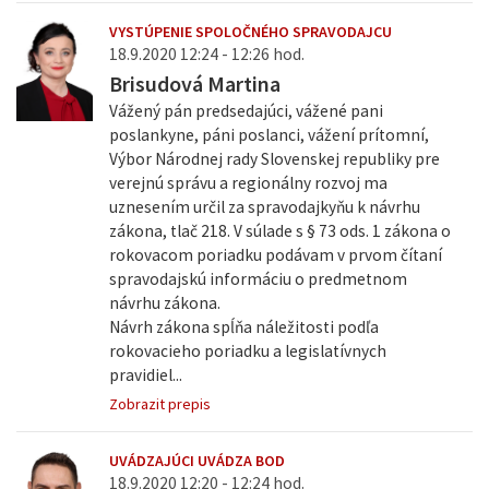
VYSTÚPENIE SPOLOČNÉHO SPRAVODAJCU
18.9.2020 12:24 - 12:26 hod.
Brisudová Martina
Vážený pán predsedajúci, vážené pani
poslankyne, páni poslanci, vážení prítomní,
Výbor Národnej rady Slovenskej republiky pre
verejnú správu a regionálny rozvoj ma
uznesením určil za spravodajkyňu k návrhu
zákona, tlač 218. V súlade s § 73 ods. 1 zákona o
rokovacom poriadku podávam v prvom čítaní
spravodajskú informáciu o predmetnom
návrhu zákona.
Návrh zákona spĺňa náležitosti podľa
rokovacieho poriadku a legislatívnych
pravidiel...
Zobrazit prepis
UVÁDZAJÚCI UVÁDZA BOD
18.9.2020 12:20 - 12:24 hod.