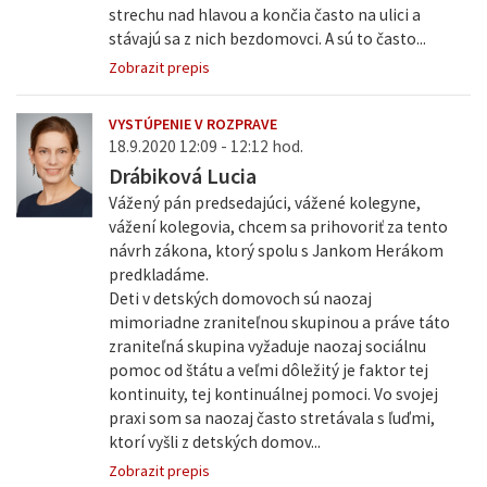
strechu nad hlavou a končia často na ulici a
stávajú sa z nich bezdomovci. A sú to často...
Zobrazit prepis
VYSTÚPENIE V ROZPRAVE
18.9.2020 12:09 - 12:12 hod.
Drábiková Lucia
Vážený pán predsedajúci, vážené kolegyne,
vážení kolegovia, chcem sa prihovoriť za tento
návrh zákona, ktorý spolu s Jankom Herákom
predkladáme.
Deti v detských domovoch sú naozaj
mimoriadne zraniteľnou skupinou a práve táto
zraniteľná skupina vyžaduje naozaj sociálnu
pomoc od štátu a veľmi dôležitý je faktor tej
kontinuity, tej kontinuálnej pomoci. Vo svojej
praxi som sa naozaj často stretávala s ľuďmi,
ktorí vyšli z detských domov...
Zobrazit prepis