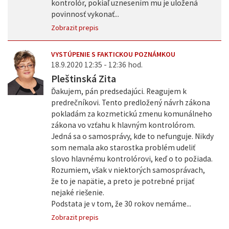
kontrolór, pokiaľ uznesením mu je uložená
povinnosť vykonať...
Zobrazit prepis
VYSTÚPENIE S FAKTICKOU POZNÁMKOU
18.9.2020 12:35 - 12:36 hod.
Pleštinská Zita
Ďakujem, pán predsedajúci. Reagujem k
predrečníkovi. Tento predložený návrh zákona
pokladám za kozmetickú zmenu komunálneho
zákona vo vzťahu k hlavným kontrolórom.
Jedná sa o samosprávy, kde to nefunguje. Nikdy
som nemala ako starostka problém udeliť
slovo hlavnému kontrolórovi, keď o to požiada.
Rozumiem, však v niektorých samosprávach,
že to je napätie, a preto je potrebné prijať
nejaké riešenie.
Podstata je v tom, že 30 rokov nemáme...
Zobrazit prepis