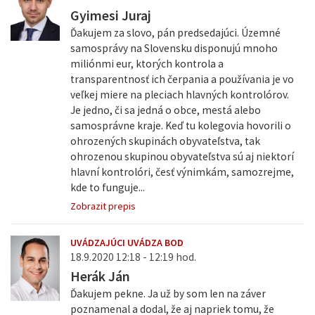
Gyimesi Juraj
Ďakujem za slovo, pán predsedajúci. Územné
samosprávy na Slovensku disponujú mnoho
miliónmi eur, ktorých kontrola a
transparentnosť ich čerpania a používania je vo
veľkej miere na pleciach hlavných kontrolórov.
Je jedno, či sa jedná o obce, mestá alebo
samosprávne kraje. Keď tu kolegovia hovorili o
ohrozených skupinách obyvateľstva, tak
ohrozenou skupinou obyvateľstva sú aj niektorí
hlavní kontrolóri, česť výnimkám, samozrejme,
kde to funguje...
Zobrazit prepis
UVÁDZAJÚCI UVÁDZA BOD
18.9.2020 12:18 - 12:19 hod.
Herák Ján
Ďakujem pekne. Ja už by som len na záver
poznamenal a dodal, že aj napriek tomu, že