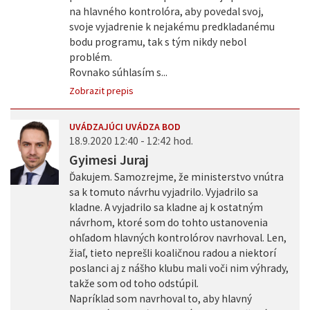
na hlavného kontrolóra, aby povedal svoj,
svoje vyjadrenie k nejakému predkladanému
bodu programu, tak s tým nikdy nebol
problém.
Rovnako súhlasím s...
Zobrazit prepis
UVÁDZAJÚCI UVÁDZA BOD
18.9.2020 12:40 - 12:42 hod.
Gyimesi Juraj
Ďakujem. Samozrejme, že ministerstvo vnútra
sa k tomuto návrhu vyjadrilo. Vyjadrilo sa
kladne. A vyjadrilo sa kladne aj k ostatným
návrhom, ktoré som do tohto ustanovenia
ohľadom hlavných kontrolórov navrhoval. Len,
žiaľ, tieto neprešli koaličnou radou a niektorí
poslanci aj z nášho klubu mali voči nim výhrady,
takže som od toho odstúpil.
Napríklad som navrhoval to, aby hlavný