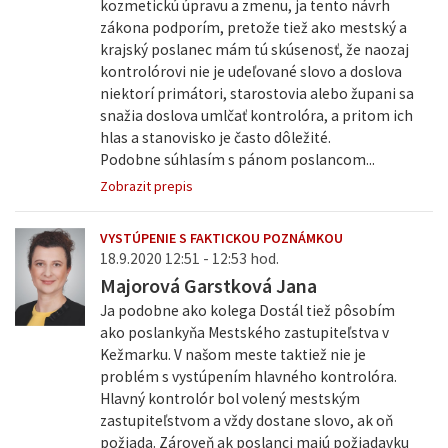
kozmetickú úpravu a zmenu, ja tento návrh
zákona podporím, pretože tiež ako mestský a
krajský poslanec mám tú skúsenosť, že naozaj
kontrolórovi nie je udeľované slovo a doslova
niektorí primátori, starostovia alebo župani sa
snažia doslova umlčať kontrolóra, a pritom ich
hlas a stanovisko je často dôležité.
Podobne súhlasím s pánom poslancom...
Zobrazit prepis
VYSTÚPENIE S FAKTICKOU POZNÁMKOU
18.9.2020 12:51 - 12:53 hod.
Majorová Garstková Jana
Ja podobne ako kolega Dostál tiež pôsobím
ako poslankyňa Mestského zastupiteľstva v
Kežmarku. V našom meste taktiež nie je
problém s vystúpením hlavného kontrolóra.
Hlavný kontrolór bol volený mestským
zastupiteľstvom a vždy dostane slovo, ak oň
požiada. Zároveň ak poslanci majú požiadavku