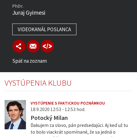
PhDr.
Juraj Gyimesi
VIDEOKANÁL POSLANCA
Späť na zoznam
VYSTÚPENIA KLUBU
VYSTÚPENIE S FAKTICKOU POZNÁMKOU
18.9.2020 12:53 - 12:53 hod.
Potocký Milan
Ďakujem za slovo, pán predsedajúci. Aj keď už tu
to bolo viackrát spomínané, že sa jedná o