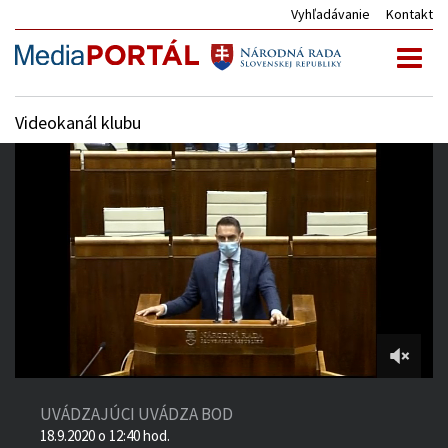
Vyhľadávanie
Kontakt
Toggl
naviga
Videokanál klubu
3:45:11
of
UVÁDZAJÚCI UVÁDZA BOD
5:03:57
18.9.2020 o 12:40 hod.