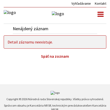
Vyhľadávanie
Kontakt
Toggl
naviga
Nenájdený záznam
Detail záznamu neexistuje.
Späť na zoznam
Copyright © 2026 Národná rada Slovenskej republiky. Všetky práva vyhradené.
Správcom obsahu je Kancelária NR SR, technickým prevádzkovateľom Kancelária
NR SR.