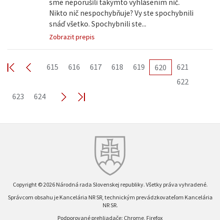
sme neporušili takýmto vyhlásením nič.
Nikto nič nespochybňuje? Vy ste spochybnili
snáď všetko. Spochybnili ste...
Zobrazit prepis
615
616
617
618
619
621
620
622
623
624
Copyright © 2026 Národná rada Slovenskej republiky. Všetky práva vyhradené.
Správcom obsahu je Kancelária NR SR, technickým prevádzkovateľom Kancelária
NR SR.
Podporované prehliadače: Chrome, Firefox