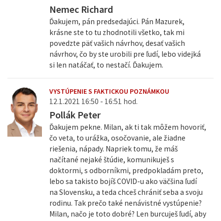
Nemec Richard
Ďakujem, pán predsedajúci. Pán Mazurek,
krásne ste to tu zhodnotili všetko, tak mi
povedzte päť vašich návrhov, desať vašich
návrhov, čo by ste urobili pre ľudí, lebo videjká
si len natáčať, to nestačí. Ďakujem.
VYSTÚPENIE S FAKTICKOU POZNÁMKOU
12.1.2021 16:50 - 16:51 hod.
Pollák Peter
Ďakujem pekne. Milan, ak ti tak môžem hovoriť,
čo veta, to urážka, osočovanie, ale žiadne
riešenia, nápady. Napriek tomu, že máš
načítané nejaké štúdie, komunikuješ s
doktormi, s odborníkmi, predpokladám preto,
lebo sa takisto bojíš COVID-u ako väčšina ľudí
na Slovensku, a teda chceš chrániť seba a svoju
rodinu. Tak prečo také nenávistné vystúpenie?
Milan, načo je toto dobré? Len burcuješ ľudí, aby