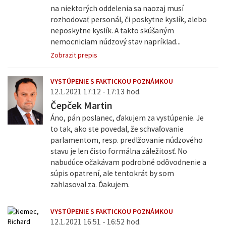
na niektorých oddelenia sa naozaj musí
rozhodovať personál, či poskytne kyslík, alebo
neposkytne kyslík. A takto skúšaným
nemocniciam núdzový stav napríklad...
Zobrazit prepis
VYSTÚPENIE S FAKTICKOU POZNÁMKOU
12.1.2021 17:12 - 17:13 hod.
Čepček Martin
Áno, pán poslanec, ďakujem za vystúpenie. Je
to tak, ako ste povedal, že schvaľovanie
parlamentom, resp. predlžovanie núdzového
stavu je len čisto formálna záležitosť. No
nabudúce očakávam podrobné odôvodnenie a
súpis opatrení, ale tentokrát by som
zahlasoval za. Ďakujem.
VYSTÚPENIE S FAKTICKOU POZNÁMKOU
12.1.2021 16:51 - 16:52 hod.