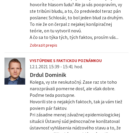
hovoríte hlasom ľudu? Ale ja vás poopravím, vy
ste tribúni bludu, a to, čo predviedol teraz pán
poslanec Schlosár, to bol jeden blud za druhým.
To nie že on čerpal z nejakej konšpiračnej
teórie, on tu vytvoril novú.
A čo sa to týka tých, tých faktov, prosím vás...
Zobrazit prepis
VYSTÚPENIE S FAKTICKOU POZNÁMKOU
12.1.2021 15:39 - 15:41 hod.
Drdul Dominik
Kolega, vy ste neskutočný. Zase raz ste toho
narozprávali pomerne dosť, ale však dobre.
Poďme teda postupne.
Hovorili ste o nejakých faktoch, tak ja vám tiež
poviem pár faktov.
Pri zásadne menej závažnej epidemiologickej
situácii Ústavný súd jednoznačne konštatoval
ústavnosť vyhlásenia núdzového stavu a to, že