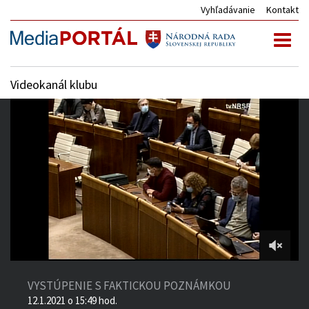
Vyhľadávanie
Kontakt
Toggl
naviga
Videokanál klubu
1:54:17
of
VYSTÚPENIE S FAKTICKOU POZNÁMKOU
5:22:54
12.1.2021 o 15:49 hod.