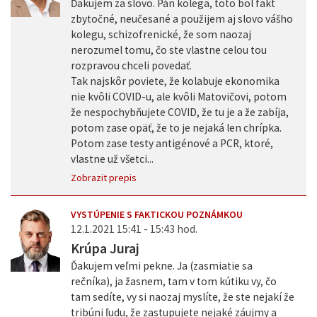
Ďakujem za slovo. Pán kolega, toto bol fakt
zbytočné, neučesané a použijem aj slovo vášho
kolegu, schizofrenické, že som naozaj
nerozumel tomu, čo ste vlastne celou tou
rozpravou chceli povedať.
Tak najskôr poviete, že kolabuje ekonomika
nie kvôli COVID-u, ale kvôli Matovičovi, potom
že nespochybňujete COVID, že tu je a že zabíja,
potom zase opäť, že to je nejaká len chrípka.
Potom zase testy antigénové a PCR, ktoré,
vlastne už všetci...
Zobrazit prepis
VYSTÚPENIE S FAKTICKOU POZNÁMKOU
12.1.2021 15:41 - 15:43 hod.
Krúpa Juraj
Ďakujem veľmi pekne. Ja (zasmiatie sa
rečníka), ja žasnem, tam v tom kútiku vy, čo
tam sedíte, vy si naozaj myslíte, že ste nejakí že
tribúni ľudu, že zastupujete nejaké záujmy a