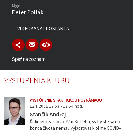
Mgr.
Peter Pollák
VIDEOKANÁL POSLANCA
Späť na zoznam
VYSTÚPENIA KLUBU
VYSTÚPENIE S FAKTICKOU POZNÁMKOU
12.1.2021 17:53 - 17:54 hod.
Stančík Andrej
Ďakujem za slovo. Pán Kotleba, vy by ste sa do
konca života nemali vyjadrovať k téme COVID-