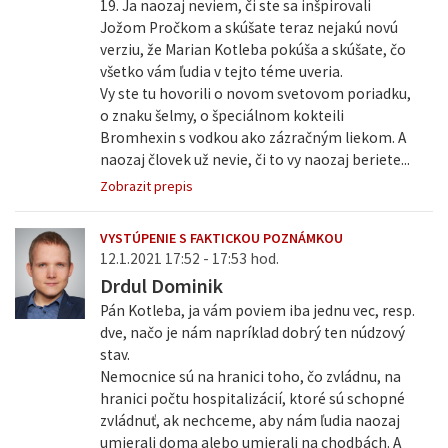
19. Ja naozaj neviem, či ste sa inšpirovali
Jožom Pročkom a skúšate teraz nejakú novú
verziu, že Marian Kotleba pokúša a skúšate, čo
všetko vám ľudia v tejto téme uveria.
Vy ste tu hovorili o novom svetovom poriadku,
o znaku šelmy, o špeciálnom kokteili
Bromhexin s vodkou ako zázračným liekom. A
naozaj človek už nevie, či to vy naozaj beriete...
Zobrazit prepis
VYSTÚPENIE S FAKTICKOU POZNÁMKOU
12.1.2021 17:52 - 17:53 hod.
Drdul Dominik
Pán Kotleba, ja vám poviem iba jednu vec, resp.
dve, načo je nám napríklad dobrý ten núdzový
stav.
Nemocnice sú na hranici toho, čo zvládnu, na
hranici počtu hospitalizácií, ktoré sú schopné
zvládnuť, ak nechceme, aby nám ľudia naozaj
umierali doma alebo umierali na chodbách. A