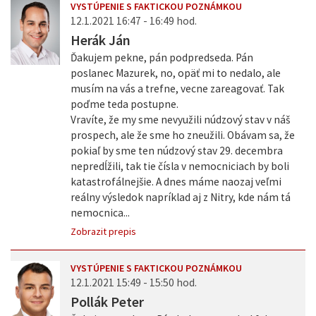
VYSTÚPENIE S FAKTICKOU POZNÁMKOU
12.1.2021 16:47 - 16:49 hod.
Herák Ján
Ďakujem pekne, pán podpredseda. Pán
poslanec Mazurek, no, opäť mi to nedalo, ale
musím na vás a trefne, vecne zareagovať. Tak
poďme teda postupne.
Vravíte, že my sme nevyužili núdzový stav v náš
prospech, ale že sme ho zneužili. Obávam sa, že
pokiaľ by sme ten núdzový stav 29. decembra
nepredĺžili, tak tie čísla v nemocniciach by boli
katastrofálnejšie. A dnes máme naozaj veľmi
reálny výsledok napríklad aj z Nitry, kde nám tá
nemocnica...
Zobrazit prepis
VYSTÚPENIE S FAKTICKOU POZNÁMKOU
12.1.2021 15:49 - 15:50 hod.
Pollák Peter