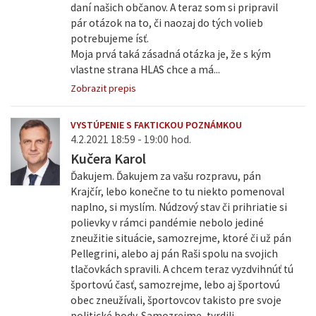
daní našich občanov. A teraz som si pripravil
pár otázok na to, či naozaj do tých volieb
potrebujeme ísť.
Moja prvá taká zásadná otázka je, že s kým
vlastne strana HLAS chce a má...
Zobrazit prepis
VYSTÚPENIE S FAKTICKOU POZNÁMKOU
4.2.2021 18:59 - 19:00 hod.
Kučera Karol
Ďakujem. Ďakujem za vašu rozpravu, pán
Krajčír, lebo konečne to tu niekto pomenoval
naplno, si myslím. Núdzový stav či prihriatie si
polievky v rámci pandémie nebolo jediné
zneužitie situácie, samozrejme, ktoré či už pán
Pellegrini, alebo aj pán Raši spolu na svojich
tlačovkách spravili. A chcem teraz vyzdvihnúť tú
športovú časť, samozrejme, lebo aj športovú
obec zneužívali, športovcov takisto pre svoje
politické body. Samozrejme, tvrdili...