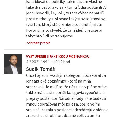
kandidovať do politiky, tak mal som vlastne
také dve cesty, ako sa k tomu ľudia postavili. A
jedni hovorili, že, Joži, ty tam vôbec nepatríš,
proste lebo ty si strašne taký staviteľ mostov,
ty si ten, ktorý stále zmieruje, a druhí mi zas
hovorili, je to skvelé, že tam ideš, pretože aj
takýchto ľudí potrebujeme....
Zobrazit prepis
VYSTÚPENIE S FAKTICKOU POZNÁMKOU
4.2.2021 19:11 - 19:12 hod.
Šudík Tomáš
Chcel by som všetkým kolegom poďakovať za
ich faktické poznámky, ktoré na mňa
smerovali. Je mi ľúto, že nás tu je v pléne práve
takto málo a si neprišli kolegovia vypočuť ani
prejavy poslancov Národnej rady. Ešte bude za
mnou pokračovať môj kolega, čož je veľmi
smutné, že takto poslanci odchádzajú z pléna a
zrazu chcejú robiť predčasné voľby a ani tu