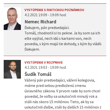
VYSTÚPENIE S FAKTICKOU POZNÁMKOU
4.2.2021 19:09 - 19:09 hod.
Nemec Richard
Ďakujem, pán predsedajúci.
Tomáš, zhodnotil si to pekne. Ja by som sa ich
ešte opýtal, nech idú s kartami von, nech
povedia, s kým majú tie dohody, s kým by vládli.
Ďakujem.
VYSTÚPENIE V ROZPRAVE
4.2.2021 19:03 - 19:09 hod.
Šudík Tomáš
Vážený pán predsedajúci, vážení kolegovia,
máme pred sebou predloženú zmenu
ústavného zákona. V prvom rade by som chcel
povedať, že voľby sa uskutočnili minulý rok a
stáli nás skoro 15 miliónov. Tieto, ak by sa
uskutočnili ďalšie, stáli by ďalších 15 miliónov z