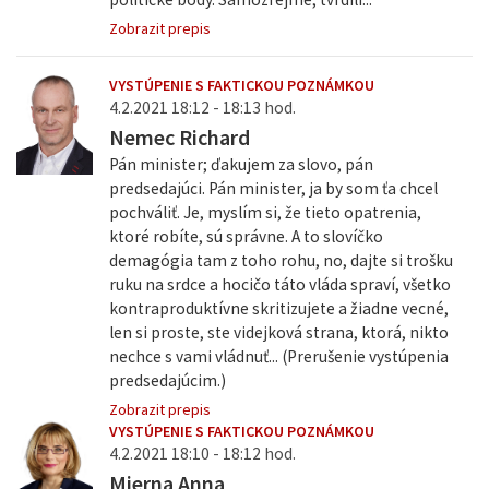
Zobrazit prepis
VYSTÚPENIE S FAKTICKOU POZNÁMKOU
4.2.2021 18:12 - 18:13 hod.
Nemec Richard
Pán minister; ďakujem za slovo, pán
predsedajúci. Pán minister, ja by som ťa chcel
pochváliť. Je, myslím si, že tieto opatrenia,
ktoré robíte, sú správne. A to slovíčko
demagógia tam z toho rohu, no, dajte si trošku
ruku na srdce a hocičo táto vláda spraví, všetko
kontraproduktívne skritizujete a žiadne vecné,
len si proste, ste videjková strana, ktorá, nikto
nechce s vami vládnuť... (Prerušenie vystúpenia
predsedajúcim.)
Zobrazit prepis
VYSTÚPENIE S FAKTICKOU POZNÁMKOU
4.2.2021 18:10 - 18:12 hod.
Mierna Anna