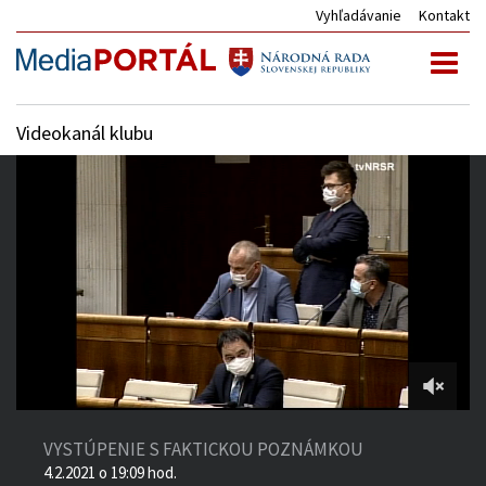
Vyhľadávanie
Kontakt
Toggl
naviga
Videokanál klubu
5:14:01
of
VYSTÚPENIE S FAKTICKOU POZNÁMKOU
5:33:23
4.2.2021 o 19:09 hod.