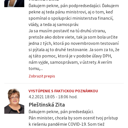
Ďakujem pekne, pán podpredsedajúci. Ďakujem
pekne aj teda pánu ministrovi, aj o tom, keď
spomínal o spolupráci ministerstva financií,
vlády, a teda aj samospráv.
Ja sa musím postaviť na tú druhú stranu,
pretože ako dobre viete, tak ja som bola určite
jedna z tých, ktorá po novembrovom testovaní
si pýtala aj to druhé testovanie. Ja som za to, že
aj táto pomoc, ktorá je v podobe úľavy DPH,
nám vyjde, samosprávam, v ústrety. A verím
tomu,...
Zobrazit prepis
VYSTÚPENIE S FAKTICKOU POZNÁMKOU
4.2.2021 18:05 - 18:06 hod.
Pleštinská Zita
Ďakujem pekne, pán predsedajúci.
Pán minister, chcela by som oceniť tvoj prístup
k riešeniu pandémie COVID-19. Som tiež