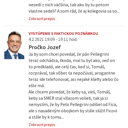
nesedí z nich väčšina, tak ako by tu potom
vlastne sedeli? A som rád, že aj kolegovia sa so...
Zobrazit prepis
VYSTÚPENIE S FAKTICKOU POZNÁMKOU
4.2.2021 19:09 - 19:11 hod.
Pročko Jozef
Ja by som chcel povedať, že pán Pellegrini
teraz odchádza, škoda, mal tu byť ako, veď on
to predkladá, ale celý čas, keď si, Tomáš,
rozprával, tak vôbec ťa nepočúval, arogantne
teraz ide telefonovať, asi nejaké kšefty alebo čo
ešte má.
Ale chcem povedať, že keby sa, vieš, Tomáš,
keby sa SMER stal víťazom volieb, tak ja si
nemyslím, že by Peťo Pellegrini odišiel od Fica,
ale s nasadeným obojkom by stále slúžil Ficovi
a stále by k tomu...
Zobrazit prepis