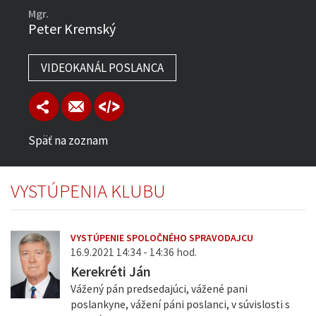
Mgr.
Peter Kremský
VIDEOKANÁL POSLANCA
Späť na zoznam
VYSTÚPENIA KLUBU
VYSTÚPENIE SPOLOČNÉHO SPRAVODAJCU
16.9.2021 14:34 - 14:36 hod.
Kerekréti Ján
Vážený pán predsedajúci, vážené pani
poslankyne, vážení páni poslanci, v súvislosti s