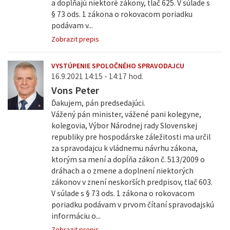
a dopĺňajú niektoré zákony, tlač 625. V súlade s
§ 73 ods. 1 zákona o rokovacom poriadku
podávam v...
Zobrazit prepis
VYSTÚPENIE SPOLOČNÉHO SPRAVODAJCU
16.9.2021 14:15 - 14:17 hod.
Vons Peter
Ďakujem, pán predsedajúci.
Vážený pán minister, vážené pani kolegyne,
kolegovia, Výbor Národnej rady Slovenskej
republiky pre hospodárske záležitosti ma určil
za spravodajcu k vládnemu návrhu zákona,
ktorým sa mení a dopĺňa zákon č. 513/2009 o
dráhach a o zmene a doplnení niektorých
zákonov v znení neskorších predpisov, tlač 603.
V súlade s § 73 ods. 1 zákona o rokovacom
poriadku podávam v prvom čítaní spravodajskú
informáciu o...
Zobrazit prepis