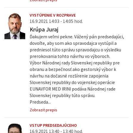
VYSTÚPENIE V ROZPRAVE
16.9.2021 14:03 - 14:05 hod.
Krúpa Juraj
Ďakujem veľmi pekne. Vážený pán predsedajúci,
dovoľte, aby som ako spravodajca vystúpil a
predniesol túto správu spravodajcu o výsledku
prerokovania tohto návrhu vo výboroch.
Výbor Národnej rady Slovenskej republiky pre
obranu a bezpečnosť ako gestorský výbor k
návrhu na dočasné rozšírenie zapojenia
Slovenskej republiky do vojenskej operácie
EUNAVFOR MED IRINI podáva Národnej rade
Slovenskej republiky túto správu.
Predseda...
Zobrazit prepis
VSTUP PREDSEDAJÚCEHO
16.9.2021 13:40 - 13:40 hod.