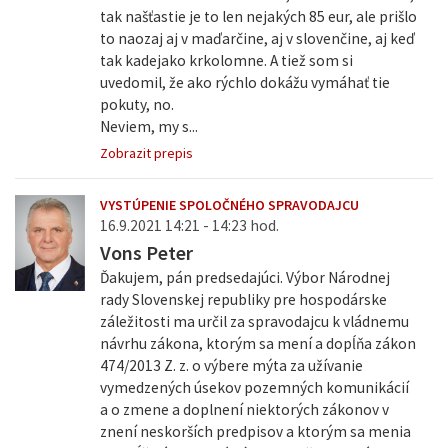
tak našťastie je to len nejakých 85 eur, ale prišlo
to naozaj aj v maďarčine, aj v slovenčine, aj keď
tak kadejako krkolomne. A tiež som si
uvedomil, že ako rýchlo dokážu vymáhať tie
pokuty, no.
Neviem, my s...
Zobrazit prepis
VYSTÚPENIE SPOLOČNÉHO SPRAVODAJCU
16.9.2021 14:21 - 14:23 hod.
Vons Peter
Ďakujem, pán predsedajúci. Výbor Národnej
rady Slovenskej republiky pre hospodárske
záležitosti ma určil za spravodajcu k vládnemu
návrhu zákona, ktorým sa mení a dopĺňa zákon
474/2013 Z. z. o výbere mýta za užívanie
vymedzených úsekov pozemných komunikácií
a o zmene a doplnení niektorých zákonov v
znení neskorších predpisov a ktorým sa menia