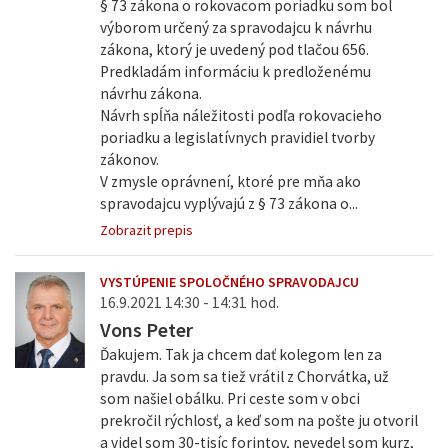
§ 73 zákona o rokovacom poriadku som bol
výborom určený za spravodajcu k návrhu
zákona, ktorý je uvedený pod tlačou 656.
Predkladám informáciu k predloženému
návrhu zákona.
Návrh spĺňa náležitosti podľa rokovacieho
poriadku a legislatívnych pravidiel tvorby
zákonov.
V zmysle oprávnení, ktoré pre mňa ako
spravodajcu vyplývajú z § 73 zákona o...
Zobrazit prepis
VYSTÚPENIE SPOLOČNÉHO SPRAVODAJCU
16.9.2021 14:30 - 14:31 hod.
Vons Peter
Ďakujem. Tak ja chcem dať kolegom len za
pravdu. Ja som sa tiež vrátil z Chorvátka, už
som našiel obálku. Pri ceste som v obci
prekročil rýchlosť, a keď som na pošte ju otvoril
a videl som 30-tisíc forintov, nevedel som kurz,