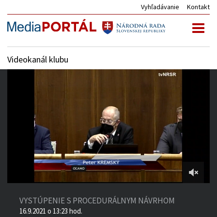
Vyhľadávanie
Kontakt
Toggl
naviga
Videokanál klubu
28:14
of
VYSTÚPENIE S PROCEDURÁLNYM NÁVRHOM
2:46:16
16.9.2021 o 13:23 hod.