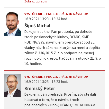
Zobrazit prepis
VYSTÚPENIE S PROCEDURÁLNYM NÁVRHOM
16.9.2021 13:23 - 13:24 hod.
Šipoš Michal
Ďakujem pekne. Pán predseda, po dohode
troch poslaneckých klubov, OĽANO, SME
RODINA, SaS, navrhujem prerokovať bod 35,
vládny návrh zákona, ktorým sa mení a dopĺňa
zákon č. 336/2015 Z. z. o podpore najmenej
rozvinutých okresov, tlač 559, na utorok 21. 9. o
10. hodine.
VYSTÚPENIE S PROCEDURÁLNYM NÁVRHOM
16.9.2021 13:23 - 13:23 hod.
Kremský Peter
Ďakujem, pán predseda. Prosím, aby ste dali
hlasovať o tom, že o návrhu troch
poslaneckých klubov, OĽANO, SME RODINA a