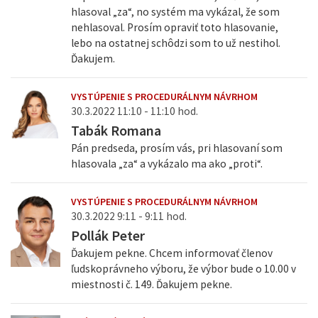
hlasoval „za“, no systém ma vykázal, že som
nehlasoval. Prosím opraviť toto hlasovanie,
lebo na ostatnej schôdzi som to už nestihol.
Ďakujem.
VYSTÚPENIE S PROCEDURÁLNYM NÁVRHOM
30.3.2022 11:10 - 11:10 hod.
Tabák Romana
Pán predseda, prosím vás, pri hlasovaní som
hlasovala „za“ a vykázalo ma ako „proti“.
VYSTÚPENIE S PROCEDURÁLNYM NÁVRHOM
30.3.2022 9:11 - 9:11 hod.
Pollák Peter
Ďakujem pekne. Chcem informovať členov
ľudskoprávneho výboru, že výbor bude o 10.00 v
miestnosti č. 149. Ďakujem pekne.