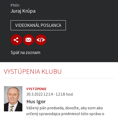
PhDr.
Juraj Krúpa
VIDEOKANÁL POSLANCA
Späť na zoznam
VYSTÚPENIA KLUBU
VYSTÚPENIE
30.3.2022 12:14 - 12:18 hod.
Hus Igor
Vážený pán predseda, dovoľte, aby som ako
určený spravodajca predniesol túto správu o