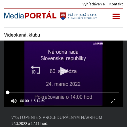
Vyhľadávanie
Kontakt
Toggl
naviga
Videokanál klubu
00:00
5:14:50
VYSTÚPENIE S PROCEDURÁLNYM NÁVRHOM
24.3.2022 o 17:11 hod.