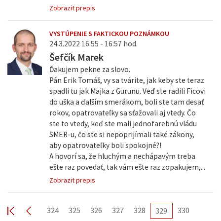
Zobrazit prepis
VYSTÚPENIE S FAKTICKOU POZNÁMKOU
24.3.2022 16:55 - 16:57 hod.
Šefčík Marek
Ďakujem pekne za slovo.
Pán Erik Tomáš, vy sa tvárite, jak keby ste teraz
spadli tu jak Majka z Gurunu. Veď ste radili Ficovi
do uška a ďalším smerákom, boli ste tam desať
rokov, opatrovateľky sa sťažovali aj vtedy. Čo
ste to vtedy, keď ste mali jednofarebnú vládu
SMER-u, čo ste si nepoprijímali také zákony,
aby opatrovateľky boli spokojné?!
A hovorí sa, že hluchým a nechápavým treba
ešte raz povedať, tak vám ešte raz zopakujem,...
Zobrazit prepis
324
325
326
327
328
330
329