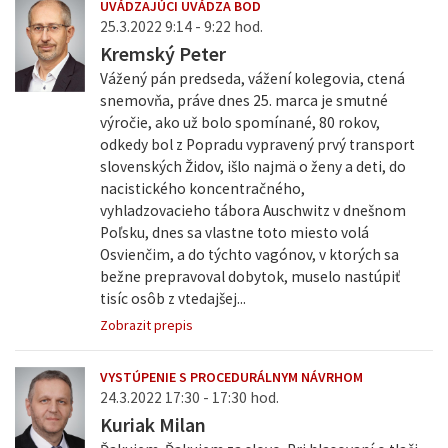
UVÁDZAJÚCI UVÁDZA BOD
25.3.2022 9:14 - 9:22 hod.
Kremský Peter
Vážený pán predseda, vážení kolegovia, ctená
snemovňa, práve dnes 25. marca je smutné
výročie, ako už bolo spomínané, 80 rokov,
odkedy bol z Popradu vypravený prvý transport
slovenských Židov, išlo najmä o ženy a deti, do
nacistického koncentračného,
vyhladzovacieho tábora Auschwitz v dnešnom
Poľsku, dnes sa vlastne toto miesto volá
Osvienčim, a do týchto vagónov, v ktorých sa
bežne prepravoval dobytok, muselo nastúpiť
tisíc osôb z vtedajšej...
Zobrazit prepis
VYSTÚPENIE S PROCEDURÁLNYM NÁVRHOM
24.3.2022 17:30 - 17:30 hod.
Kuriak Milan