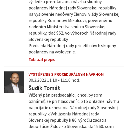
výsledku prerokovania návrhu skupiny
poslancov Národnej rady Slovenskej republiky
na vyslovenie nedôvery členovi vlády Slovenskej
republiky Romanovi Mikulcovi, poverenému
riadením Ministerstva vnútra Slovenskej
republiky, tlač 962, vo výboroch Národnej rady
Slovenskej republiky.
Predseda Národnej rady pridelil návrh skupiny
poslancov na vyslovenie...
Zobrazit prepis
VYSTÚPENIE S PROCEDURÁLNYM NÁVRHOM
30.3.2022 11:10 - 11:10 hod.
Šudík Tomáš
Vážený pán predsedajúci, chcel by som
oznámiť, že pri hlasovaní č. 215 ohľadne návrhu
na prijatie uznesenia Národnej rady Slovenskej
republiky k Vyhláseniu Národnej rady
Slovenskej republiky k 80. výročiu začatia
deportácie Židov zo Slovenska, tlač 960, som