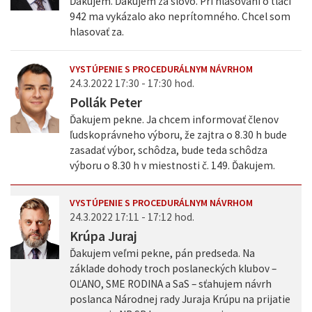
Ďakujem. Ďakujem za slovo. Pri hlasovaní o tlači
942 ma vykázalo ako neprítomného. Chcel som
hlasovať za.
VYSTÚPENIE S PROCEDURÁLNYM NÁVRHOM
24.3.2022 17:30 - 17:30 hod.
Pollák Peter
Ďakujem pekne. Ja chcem informovať členov
ľudskoprávneho výboru, že zajtra o 8.30 h bude
zasadať výbor, schôdza, bude teda schôdza
výboru o 8.30 h v miestnosti č. 149. Ďakujem.
VYSTÚPENIE S PROCEDURÁLNYM NÁVRHOM
24.3.2022 17:11 - 17:12 hod.
Krúpa Juraj
Ďakujem veľmi pekne, pán predseda. Na
základe dohody troch poslaneckých klubov –
OĽANO, SME RODINA a SaS – sťahujem návrh
poslanca Národnej rady Juraja Krúpu na prijatie