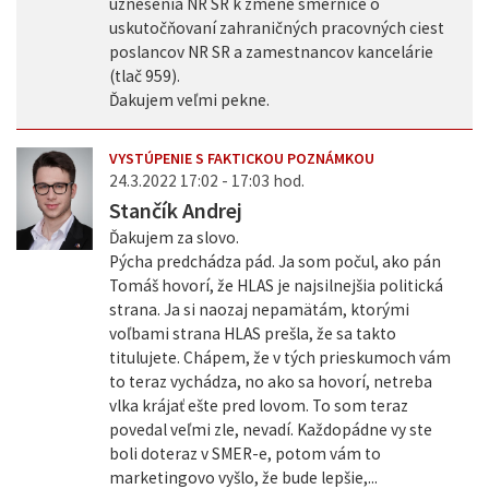
uznesenia NR SR k zmene smernice o
uskutočňovaní zahraničných pracovných ciest
poslancov NR SR a zamestnancov kancelárie
(tlač 959).
Ďakujem veľmi pekne.
VYSTÚPENIE S FAKTICKOU POZNÁMKOU
24.3.2022 17:02 - 17:03 hod.
Stančík Andrej
Ďakujem za slovo.
Pýcha predchádza pád. Ja som počul, ako pán
Tomáš hovorí, že HLAS je najsilnejšia politická
strana. Ja si naozaj nepamätám, ktorými
voľbami strana HLAS prešla, že sa takto
titulujete. Chápem, že v tých prieskumoch vám
to teraz vychádza, no ako sa hovorí, netreba
vlka krájať ešte pred lovom. To som teraz
povedal veľmi zle, nevadí. Každopádne vy ste
boli doteraz v SMER-e, potom vám to
marketingovo vyšlo, že bude lepšie,...