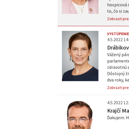
hospicová s
to, čo si z
Zobrazit pre
VYSTÚPENIE
4.5.2022 14:
Drábikov
Vážený pán 
parlamente
zdravotnú s
Dôstojný ži
dva roky, k
Zobrazit pre
4.5.2022 12:
Krajčí M
Ďakujem. H