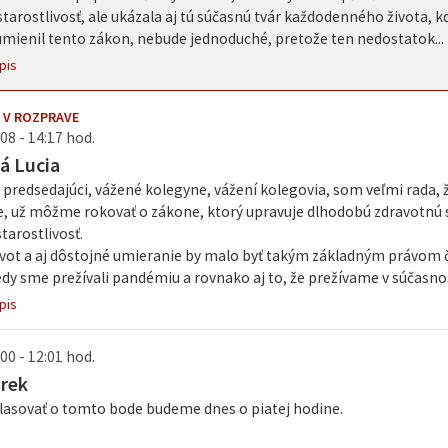
tarostlivosť, ale ukázala aj tú súčasnú tvár každodenného života, k
aumienil tento zákon, nebude jednoduché, pretože ten nedostatok...
pis
 V ROZPRAVE
08 - 14:17 hod.
á Lucia
predsedajúci, vážené kolegyne, vážení kolegovia, som veľmi rada, 
, už môžme rokovať o zákone, ktorý upravuje dlhodobú zdravotnú st
tarostlivosť.
vot a aj dôstojné umieranie by malo byť takým základným právom č
edy sme prežívali pandémiu a rovnako aj to, že prežívame v súčasnos
pis
00 - 12:01 hod.
arek
lasovať o tomto bode budeme dnes o piatej hodine.