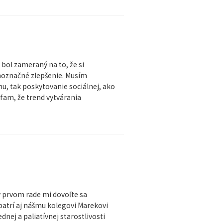
 bol zameraný na to, že si
noznačné zlepšenie. Musím
u, tak poskytovanie sociálnej, ako
fam, že trend vytvárania
 v prvom rade mi dovoľte sa
patrí aj nášmu kolegovi Marekovi
nej a paliatívnej starostlivosti