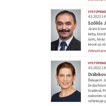
VYSTÚPENIE
4.5.2022 14:
Szőllős 
Ja len k to
keby, ktoré
som, teraz 
ktoré sú rô
Zobrazit pre
VYSTÚPENIE
4.5.2022 14:
Drábikov
Ďakujem. J
že duchovn
hradená. Po
nakoniec vž
reflektuje p