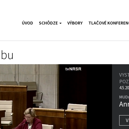
ÚVOD
SCHÔDZE
VÝBORY
TLAČOVÉ KONFEREN
ubu
VYS
PO
4.5.2
MUDr
An
V