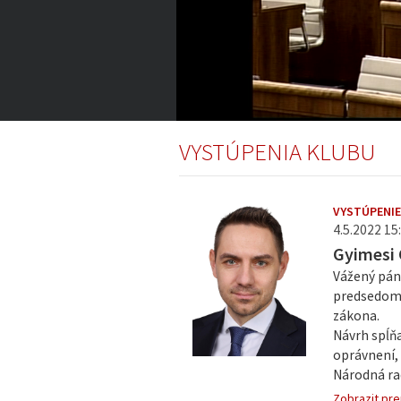
22:52
of
VYSTÚPENIA KLUBU
5:08:19
Volume
0%
VYSTÚPENI
4.5.2022 15:
Gyimesi
Vážený pán
predsedom 
zákona.
Návrh spĺňa
oprávnení,
Národná rad
Zobrazit pre