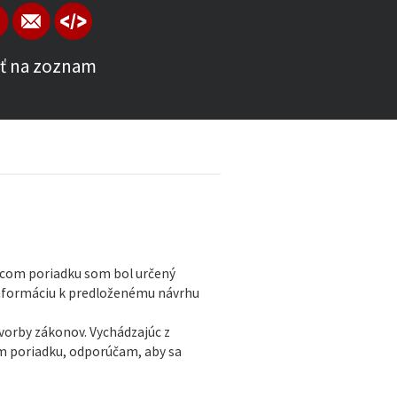
ť na zoznam
vacom poriadku som bol určený
nformáciu k predloženému návrhu
tvorby zákonov. Vychádzajúc z
om poriadku, odporúčam, aby sa