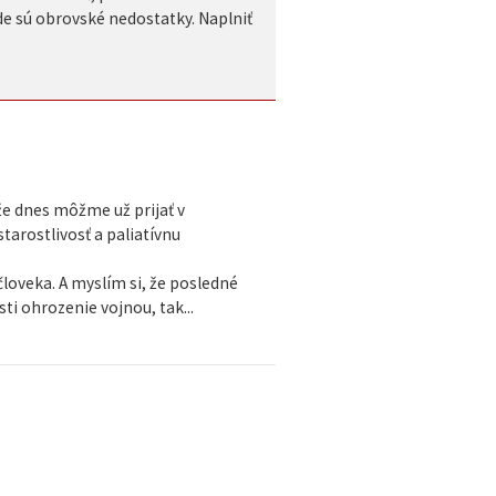
de sú obrovské nedostatky. Naplniť
že dnes môžme už prijať v
arostlivosť a paliatívnu
loveka. A myslím si, že posledné
ti ohrozenie vojnou, tak...