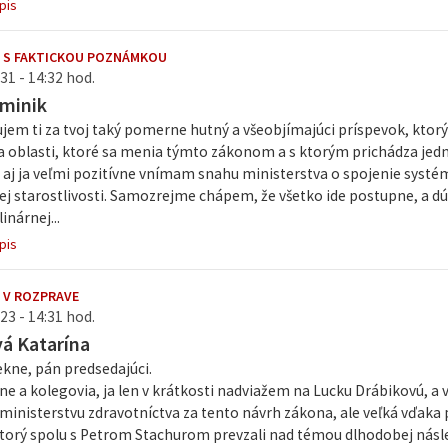
pis
 S FAKTICKOU POZNÁMKOU
31 - 14:32 hod.
minik
jem ti za tvoj taký pomerne hutný a všeobjímajúci príspevok, ktorý
 oblasti, ktoré sa menia týmto zákonom a s ktorým prichádza jed
 aj ja veľmi pozitívne vnímam snahu ministerstva o spojenie systém
ej starostlivosti. Samozrejme chápem, že všetko ide postupne, a dú
inárnej...
pis
 V ROZPRAVE
23 - 14:31 hod.
á Katarína
kne, pán predsedajúci.
ne a kolegovia, ja len v krátkosti nadviažem na Lucku Drábikovú, a
inisterstvu zdravotníctva za tento návrh zákona, ale veľká vďaka 
torý spolu s Petrom Stachurom prevzali nad témou dlhodobej násled