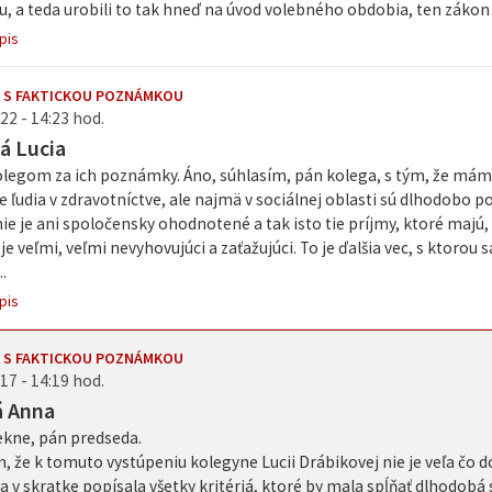
tu, a teda urobili to tak hneď na úvod volebného obdobia, ten zákon s
pis
 S FAKTICKOU POZNÁMKOU
22 - 14:23 hod.
á Lucia
legom za ich poznámky. Áno, súhlasím, pán kolega, s tým, že máme
že ľudia v zdravotníctve, ale najmä v sociálnej oblasti sú dlhodobo 
ie je ani spoločensky ohodnotené a tak isto tie príjmy, ktoré majú
e veľmi, veľmi nevyhovujúci a zaťažujúci. To je ďalšia vec, s ktoro
.
pis
 S FAKTICKOU POZNÁMKOU
17 - 14:19 hod.
á Anna
kne, pán predseda.
m, že k tomuto vystúpeniu kolegyne Lucii Drábikovej nie je veľa čo 
a v skratke popísala všetky kritériá, ktoré by mala spĺňať dlhodobá s