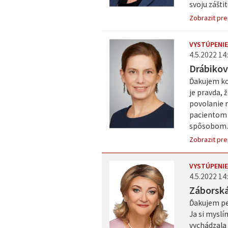
svoju zášti
Zobrazit pre
VYSTÚPENIE
4.5.2022 14:
Drábikov
Ďakujem ko
je pravda, 
povolanie n
pacientom j
spôsobom..
Zobrazit pre
VYSTÚPENIE
4.5.2022 14:
Záborsk
Ďakujem pe
Ja si myslí
vychádzala 