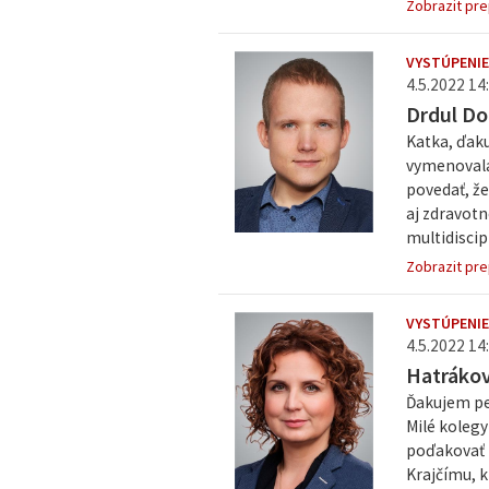
Zobrazit pre
VYSTÚPENIE
4.5.2022 14:
Drdul Do
Katka, ďaku
vymenovala
povedať, že
aj zdravotn
multidiscipl
Zobrazit pre
VYSTÚPENIE
4.5.2022 14:
Hatrákov
Ďakujem pe
Milé kolegy
poďakovať m
Krajčímu, k