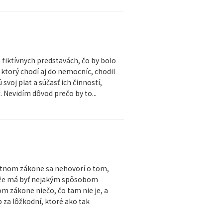
h fiktívnych predstavách, čo by bolo
, ktorý chodí aj do nemocníc, chodil
oj plat a súčasť ich činností,
 Nevidím dôvod prečo by to...
motnom zákone sa nehovorí o tom,
, že má byť nejakým spôsobom
m zákone niečo, čo tam nie je, a
 za lôžkodní, ktoré ako tak