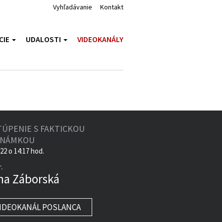
Vyhľadávanie
Kontakt
CIE
UDALOSTI
VIDEOKANÁLY
TÚPENIE S FAKTICKOU
ZNÁMKOU
022 o 14:17 hod.
.
na Záborská
IDEOKANÁL POSLANCA