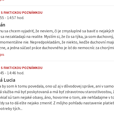
 S FAKTICKOU POZNÁMKOU
55 - 14:57 hod.
Ján
mu sa chcem vyjadriť, že neviem, či je zmysluplné sa baviť o nejakýc
 sa nezakladajú na realite. Myslím si, že čo sa týka, ja som duchovný
momentálne nie. Nepredpokladám, že niekto, keďže duchovní majú sv
zne, a jedna súčasť práce duchovného je ísť do nemocníc za chorými.
pis
 S FAKTICKOU POZNÁMKOU
45 - 14:46 hod.
á Lucia
a by som k tomu povedala, ono už aj v dôvodovej správe, ani v sa
á služba má byť poskytovaná a má byť zdravotnou starostlivosťou
kiaľ sú tam nejaké obavy, áno, hovorme o tom, ale nehľadajme v to
dy sa to dá ešte nejako zmeniť. Z môjho pohľadu nastavenie platieb
otreby tých...