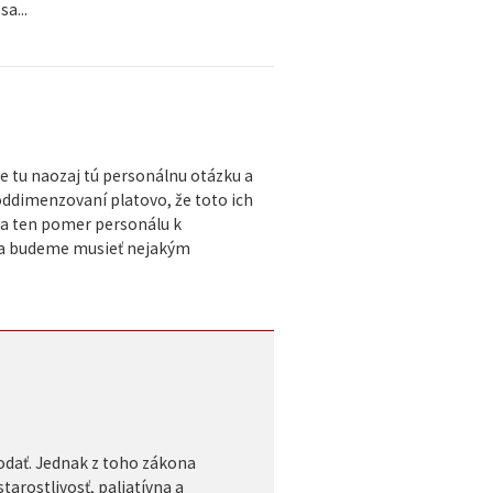
a...
 tu naozaj tú personálnu otázku a
poddimenzovaní platovo, že toto ich
, a ten pomer personálu k
u sa budeme musieť nejakým
dodať. Jednak z toho zákona
tarostlivosť, paliatívna a