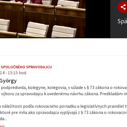
Spä
E SPOLOČNÉHO SPRAVODAJCU
14 - 15:15 hod.
 György
 podpredseda, kolegyne, kolegovia, v súlade s § 73 zákona o roko
výboru za spravodajcu k uvedenému návrhu zákona. Predkladám i
 náležitosti podľa rokovacieho poriadku a legislatívnych pravidiel 
 ktoré pre mňa ako spravodajcu vyplývajú z § 73 zákona o rokovac
a...
pis