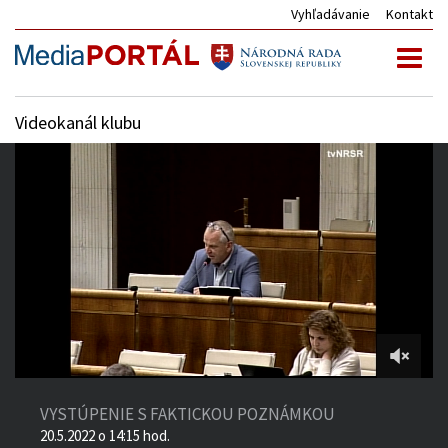
Vyhľadávanie
Kontakt
Toggl
naviga
Videokanál klubu
5:20:12
of
VYSTÚPENIE S FAKTICKOU POZNÁMKOU
7:03:25
20.5.2022 o 14:15 hod.