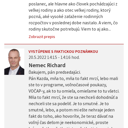
poslanec, ale hlavne ako človek pochádzajúci z
veľkej rodiny a ako otec veľkej rodiny, ktorý
pozná, aké vysoké zaťaženie rodinných
rozpočtov v poslednej dobe nastalo. A viem, čo
rodiny skutočne potrebujú. Viem to aj ako...
Zobrazit prepis
VYSTÚPENIE S FAKTICKOU POZNÁMKOU
20.5.2022 14:15 - 14:16 hod.
Nemec Richard
Ďakujem, pán predsedajúci.
Pán Kazda, mňa to, mňa to fakt mrzí, lebo mali
ste to v programe, voľnočasové poukazy,
VOČAP-y, ak to tu omieľa, omieľame to tu všetci.
Mňa to fakt mrzí, že ste sa nechceli dohodnúť a
nechceli ste sa podeliť. Je to smutné. Je to
smutné, lebo, a potom mi ešte nehraje jeden
fakt do toho, ako hovoríte, že teraz dávať na
voľný čas deťom je neekonomické, proste