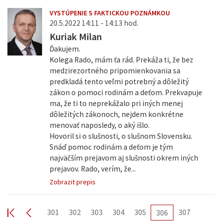
VYSTÚPENIE S FAKTICKOU POZNÁMKOU
20.5.2022 14:11 - 14:13 hod.
Kuriak Milan
Ďakujem.
Kolega Rado, mám ťa rád. Prekáža ti, že bez
medzirezortného pripomienkovania sa
predkladá tento veľmi potrebný a dôležitý
zákon o pomoci rodinám a deťom. Prekvapuje
ma, že ti to neprekážalo pri iných menej
dôležitých zákonoch, nejdem konkrétne
menovať naposledy, o aký išlo.
Hovoril si o slušnosti, o slušnom Slovensku.
Snáď pomoc rodinám a deťom je tým
najväčším prejavom aj slušnosti okrem iných
prejavov. Rado, verím, že...
Zobrazit prepis
301
302
303
304
305
307
306