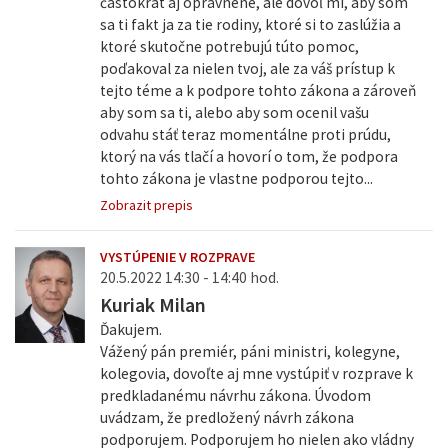
častokrát aj oprávnene, ale dovoľ mi, aby som
sa ti fakt ja za tie rodiny, ktoré si to zaslúžia a
ktoré skutočne potrebujú túto pomoc,
poďakoval za nielen tvoj, ale za váš prístup k
tejto téme a k podpore tohto zákona a zároveň
aby som sa ti, alebo aby som ocenil vašu
odvahu stáť teraz momentálne proti prúdu,
ktorý na vás tlačí a hovorí o tom, že podpora
tohto zákona je vlastne podporou tejto...
Zobrazit prepis
VYSTÚPENIE V ROZPRAVE
20.5.2022 14:30 - 14:40 hod.
Kuriak Milan
Ďakujem.
Vážený pán premiér, páni ministri, kolegyne,
kolegovia, dovoľte aj mne vystúpiť v rozprave k
predkladanému návrhu zákona. Úvodom
uvádzam, že predložený návrh zákona
podporujem. Podporujem ho nielen ako vládny