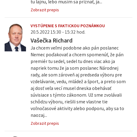
tu lajnu, lebo musím sa priznať, ja...
Zobrazit prepis
VYSTÚPENIE S FAKTICKOU POZNÁMKOU
20.5.2022 15:30 - 15:32 hod.
Vašečka Richard
Ja chcem veľmi podobne ako pán poslanec
Nemec poďakovať a chcem spomenúť, že pán
premiér tu sedel, sedel tu dnes viac ako ja
napriek tomu že ja som poslanec Národnej
rady, ale som zároveň aj predseda výboru pre
vzdelávanie, vedu, mládež a šport, a preto som
aj dosť veľa vecí musel dneska obehávať
súvisiace s týmto zákonom. Už sme zvolávali
schôdzu výboru, riešili sme vlastne tie
voľnočasové aktivity alebo podporu, aby sa to
naozaj...
Zobrazit prepis