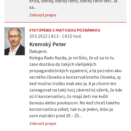
kríza, všetky, všetky tieto, všetky tieto veci. Ja
sa...
Zobrazit prepis
VYSTÚPENIE S FAKTICKOU POZNÁMKOU
20.5.2022 14:13 - 14:15 hod.
Kremský Peter
Ďakujem.
Kolega Rado Kazda, je mi ľúto, že už sa to tu
zase dostáva do takých všelijakých
propagandistických vyjadrení, a ťa poznám ako
vecného človeka a konzervatívneho človeka, aj
keď možno trošku inak ako ja. A ja chcem len
zareagovať na taký tvoj záverečný výkrik, že kde
sú tí konzervatívci, čo majú deti nie kvôli
bonusu alebo poukazom. No keď chceš takého
konzervatívca vidieť, tak tu je jeden, lebo ja
som mal deti pred 20 – 25...
Zobrazit prepis