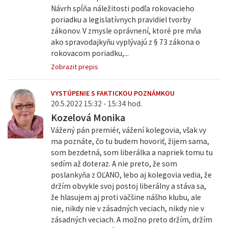
Návrh spĺňa náležitosti podľa rokovacieho
poriadku a legislatívnych pravidiel tvorby
zákonov. V zmysle oprávnení, ktoré pre mňa
ako spravodajkyňu vyplývajú z § 73 zákona o
rokovacom poriadku,...
Zobrazit prepis
VYSTÚPENIE S FAKTICKOU POZNÁMKOU
20.5.2022 15:32 - 15:34 hod.
Kozelová Monika
Vážený pán premiér, vážení kolegovia, však vy
ma poznáte, čo tu budem hovoriť, žijem sama,
som bezdetná, som liberálka a napriek tomu tu
sedím až doteraz. A nie preto, že som
poslankyňa z OĽANO, lebo aj kolegovia vedia, že
držím obvykle svoj postoj liberálny a stáva sa,
že hlasujem aj proti väčšine nášho klubu, ale
nie, nikdy nie v zásadných veciach, nikdy nie v
zásadných veciach. A možno preto držím, držím