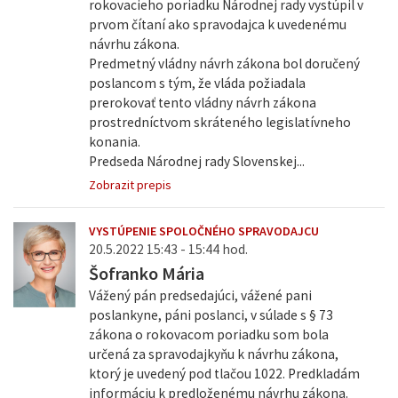
rokovacieho poriadku Národnej rady vystúpil v
prvom čítaní ako spravodajca k uvedenému
návrhu zákona.
Predmetný vládny návrh zákona bol doručený
poslancom s tým, že vláda požiadala
prerokovať tento vládny návrh zákona
prostredníctvom skráteného legislatívneho
konania.
Predseda Národnej rady Slovenskej...
Zobrazit prepis
VYSTÚPENIE SPOLOČNÉHO SPRAVODAJCU
20.5.2022 15:43 - 15:44 hod.
Šofranko Mária
Vážený pán predsedajúci, vážené pani
poslankyne, páni poslanci, v súlade s § 73
zákona o rokovacom poriadku som bola
určená za spravodajkyňu k návrhu zákona,
ktorý je uvedený pod tlačou 1022. Predkladám
informáciu k predloženému návrhu zákona.