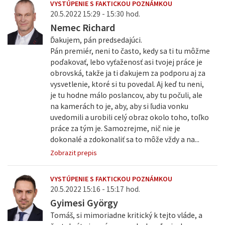
VYSTÚPENIE S FAKTICKOU POZNÁMKOU
20.5.2022 15:29 - 15:30 hod.
Nemec Richard
Ďakujem, pán predsedajúci.
Pán premiér, neni to často, kedy sa ti tu môžme
poďakovať, lebo vyťaženosť asi tvojej práce je
obrovská, takže ja ti ďakujem za podporu aj za
vysvetlenie, ktoré si tu povedal. Aj keď tu neni,
je tu hodne málo poslancov, aby tu počuli, ale
na kamerách to je, aby, aby si ľudia vonku
uvedomili a urobili celý obraz okolo toho, toľko
práce za tým je. Samozrejme, nič nie je
dokonalé a zdokonaliť sa to môže vždy a na...
Zobrazit prepis
VYSTÚPENIE S FAKTICKOU POZNÁMKOU
20.5.2022 15:16 - 15:17 hod.
Gyimesi György
Tomáš, si mimoriadne kritický k tejto vláde, a