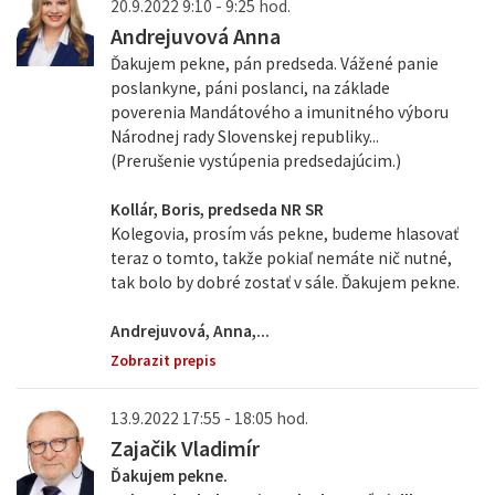
20.9.2022 9:10 - 9:25 hod.
Andrejuvová Anna
Ďakujem pekne, pán predseda. Vážené panie
poslankyne, páni poslanci, na základe
poverenia Mandátového a imunitného výboru
Národnej rady Slovenskej republiky...
(Prerušenie vystúpenia predsedajúcim.)
Kollár, Boris, predseda NR SR
Kolegovia, prosím vás pekne, budeme hlasovať
teraz o tomto, takže pokiaľ nemáte nič nutné,
tak bolo by dobré zostať v sále. Ďakujem pekne.
Andrejuvová, Anna,...
Zobrazit prepis
13.9.2022 17:55 - 18:05 hod.
Zajačik Vladimír
Ďakujem pekne.