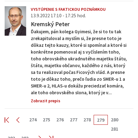
VYSTÚPENIE S FAKTICKOU POZNÁMKOU
13.9.2022 17:10 - 17:25 hod.
Kremský Peter
Ďakujem, pán kolega Gyimesi, že si to tu tak
zrekapituloval a myslím si, že presne toto je
dôkaz tejto kauzy, ktoré si spomínal a ktoré si
konkrétne pomenoval aj s vyčíslením toho,
toho obrovského ukradnutého majetku štátu,
štátu, majetku občanov, každého z nás, ktorý
sa tu realizoval počas Ficových vlád. A presne
toto je dôkaz toho, prečo ľudia zo SMER-u 1 a
SMER-u 2, HLAS-u dokážu preciedzať komára,
ale toho obrovského slona, ktorý je v...
Zobrazit prepis
274
275
276
277
278
280
279
281