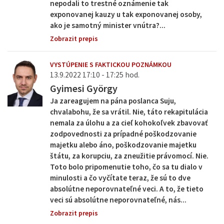
nepodali to trestné oznámenie tak
exponovanej kauzy u tak exponovanej osoby,
ako je samotný minister vnútra?...
Zobrazit prepis
VYSTÚPENIE S FAKTICKOU POZNÁMKOU
13.9.2022 17:10 - 17:25 hod.
Gyimesi György
Ja zareagujem na pána poslanca Suju,
chvalabohu, že sa vrátil. Nie, táto rekapitulácia
nemala za úlohu a za cieľ kohokoľvek zbavovať
zodpovednosti za prípadné poškodzovanie
majetku alebo áno, poškodzovanie majetku
štátu, za korupciu, za zneužitie právomocí. Nie.
Toto bolo pripomenutie toho, čo sa tu dialo v
minulosti a čo vyčítate teraz, že sú to dve
absolútne neporovnateľné veci. A to, že tieto
veci sú absolútne neporovnateľné, nás...
Zobrazit prepis