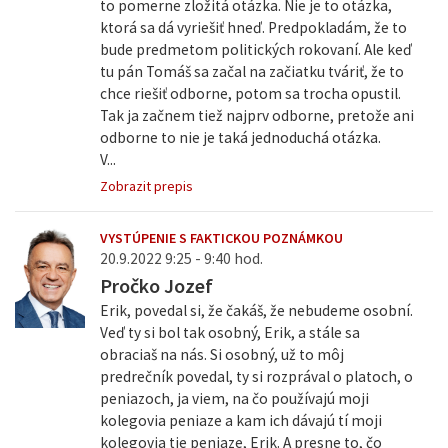
to pomerne zložitá otázka. Nie je to otázka,
ktorá sa dá vyriešiť hneď. Predpokladám, že to
bude predmetom politických rokovaní. Ale keď
tu pán Tomáš sa začal na začiatku tváriť, že to
chce riešiť odborne, potom sa trocha opustil.
Tak ja začnem tiež najprv odborne, pretože ani
odborne to nie je taká jednoduchá otázka.
V...
Zobrazit prepis
VYSTÚPENIE S FAKTICKOU POZNÁMKOU
20.9.2022 9:25 - 9:40 hod.
Pročko Jozef
Erik, povedal si, že čakáš, že nebudeme osobní.
Veď ty si bol tak osobný, Erik, a stále sa
obraciaš na nás. Si osobný, už to môj
predrečník povedal, ty si rozprával o platoch, o
peniazoch, ja viem, na čo používajú moji
kolegovia peniaze a kam ich dávajú tí moji
kolegovia tie peniaze, Erik. A presne to, čo