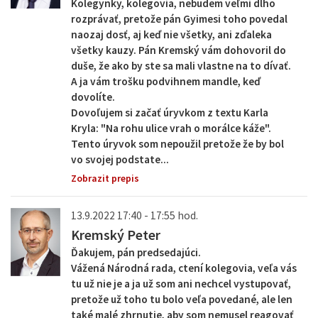
Kolegynky, kolegovia, nebudem veľmi dlho
rozprávať, pretože pán Gyimesi toho povedal
naozaj dosť, aj keď nie všetky, ani zďaleka
všetky kauzy. Pán Kremský vám dohovoril do
duše, že ako by ste sa mali vlastne na to dívať.
A ja vám trošku podvihnem mandle, keď
dovolíte.
Dovoľujem si začať úryvkom z textu Karla
Kryla: "Na rohu ulice vrah o morálce káže".
Tento úryvok som nepoužil pretože že by bol
vo svojej podstate...
Zobrazit prepis
13.9.2022 17:40 - 17:55 hod.
Kremský Peter
Ďakujem, pán predsedajúci.
Vážená Národná rada, ctení kolegovia, veľa vás
tu už nie je a ja už som ani nechcel vystupovať,
pretože už toho tu bolo veľa povedané, ale len
také malé zhrnutie, aby som nemusel reagovať