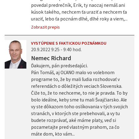
povedal predrečník, Erik, ty naozaj nemáš ani
kúsok takého, nechcem ťa uraziť a nechcem ťa
uraziť, lebo ťa poznám dlhé, dlhé roky a viem,...
Zobrazit prepis
VYSTÚPENIE S FAKTICKOU POZNÁMKOU
20.9.2022 9:25 - 9:40 hod.
Nemec Richard
Ďakujem, pán predsedajúci.
Pán Tomáš, aj OĽANO malo vo volebnom
programe to, že by mali ľudia rozhodovať v
referendách o dôležitých veciach Slovenska.
Čiže to, že to nechceme, to nie je pravda. To by
bolo ideálne, keby sme tu mali Švajčiarsko. Ale
vy ste dôkazom toho oslíkovania v tých svojich
stranách, v ktorých ste prebehovali, a vy tu
budete rozprávať, aké máme platy, veď si
pozametajte pred vlastným prahom, za čo
máte dom, kto vám...