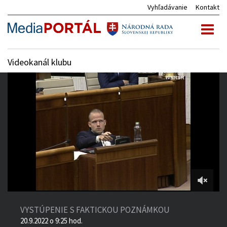
Vyhľadávanie
Kontakt
Toggl
naviga
Videokanál klubu
30:00
of
VYSTÚPENIE S FAKTICKOU POZNÁMKOU
3:03:08
20.9.2022 o 9:25 hod.