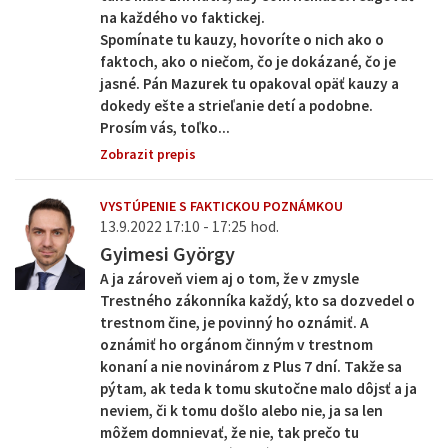
na každého vo faktickej.
Spomínate tu kauzy, hovoríte o nich ako o
faktoch, ako o niečom, čo je dokázané, čo je
jasné. Pán Mazurek tu opakoval opäť kauzy a
dokedy ešte a strieľanie detí a podobne.
Prosím vás, toľko...
Zobrazit prepis
VYSTÚPENIE S FAKTICKOU POZNÁMKOU
13.9.2022 17:10 - 17:25 hod.
Gyimesi György
A ja zároveň viem aj o tom, že v zmysle
Trestného zákonníka každý, kto sa dozvedel o
trestnom čine, je povinný ho oznámiť. A
oznámiť ho orgánom činným v trestnom
konaní a nie novinárom z Plus 7 dní. Takže sa
pýtam, ak teda k tomu skutočne malo dôjsť a ja
neviem, či k tomu došlo alebo nie, ja sa len
môžem domnievať, že nie, tak prečo tu