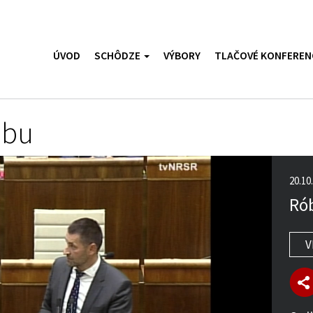
ÚVOD
SCHÔDZE
VÝBORY
TLAČOVÉ KONFEREN
ubu
20.10
Rób
V