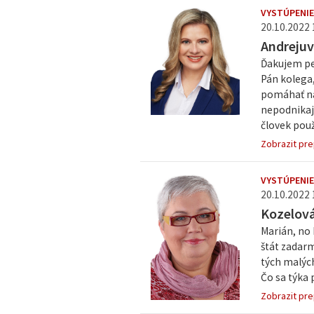
VYSTÚPENIE
20.10.2022 
Andreju
Ďakujem p
Pán kolega,
pomáhať na 
nepodnikajú
človek použ
Zobrazit pre
VYSTÚPENIE
20.10.2022 
Kozelov
Marián, no 
štát zadarm
tých malýc
Čo sa týka 
Zobrazit pre