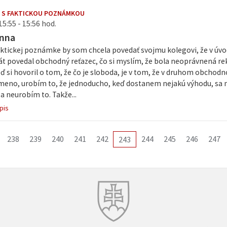
 S FAKTICKOU POZNÁMKOU
15:55 - 15:56 hod.
Anna
faktickej poznámke by som chcela povedať svojmu kolegovi, že v úv
át povedal obchodný reťazec, čo si myslím, že bola neoprávnená re
ď si hovoril o tom, že čo je sloboda, je v tom, že v druhom obchod
eno, urobím to, že jednoducho, keď dostanem nejakú výhodu, sa
 a neurobím to. Takže...
pis
238
239
240
241
242
244
245
246
247
243