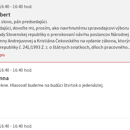
16:40 - 16:40 hod.
bert
slovo, pán predsedajúci.
dajúci, dovoľte mi, prosím, ako navrhnutému spravodajcovi výboru
ady Slovenskej republiky o prerokovaní návrhu poslancov Národnej 
Anny Andrejuvovej a Kristiána Čekovského na vydanie zákona, ktorý
republiky č. 241/1993 Z. z. o štátnych sviatkoch, dňoch pracovného..
pis
16:40 - 16:40 hod.
Anna
kne. Hlasovať budeme na budúci štvrtok o jedenástej.
16:40 - 16:40 hod.