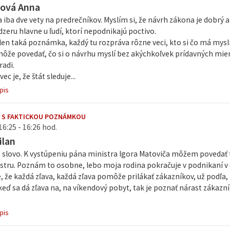
vová Anna
 iba dve vety na predrečníkov. Myslím si, že návrh zákona je dobrý 
eru hlavne u ľudí, ktorí nepodnikajú poctivo.
len taká poznámka, každý tu rozpráva rôzne veci, kto si čo má mysli
 môže povedať, čo si o návrhu myslí bez akýchkoľvek prídavných mien
radi.
ec je, že štát sleduje...
pis
 S FAKTICKOU POZNÁMKOU
16:25 - 16:26 hod.
ilan
 slovo. K vystúpeniu pána ministra Igora Matoviča môžem povedať t
tru. Poznám to osobne, lebo moja rodina pokračuje v podnikaní v 
že každá zľava, každá zľava pomôže prilákať zákazníkov, už podľa,
keď sa dá zľava na, na víkendový pobyt, tak je poznať nárast zákazníko
pis