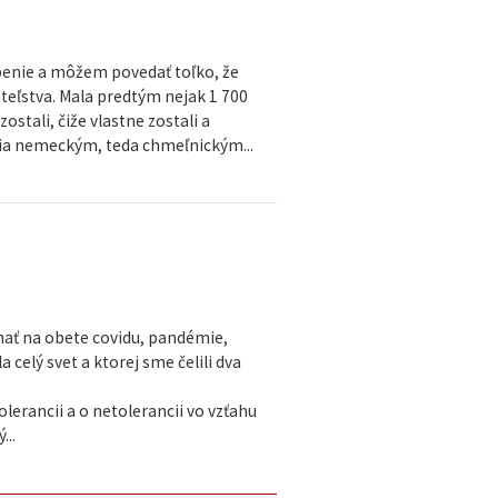
penie a môžem povedať toľko, že
ateľstva. Mala predtým nejak 1 700
ostali, čiže vlastne zostali a
oria nemeckým, teda chmeľnickým...
nať na obete covidu, pandémie,
celý svet a ktorej sme čelili dva
lerancii a o netolerancii vo vzťahu
...