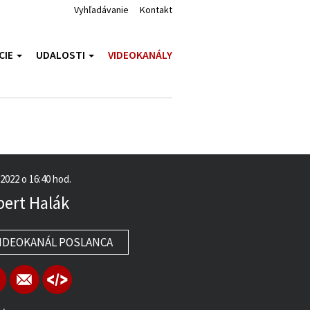
Vyhľadávanie
Kontakt
CIE
UDALOSTI
VIDEOKANÁLY
.2022 o 16:40 hod.
ert Halák
IDEOKANÁL POSLANCA