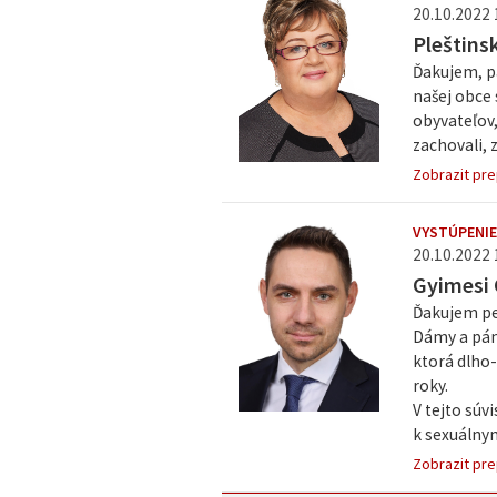
20.10.2022 
Pleštins
Ďakujem, p
našej obce 
obyvateľov, 
zachovali, 
Zobrazit pre
VYSTÚPENIE
20.10.2022 
Gyimesi
Ďakujem p
Dámy a páni
ktorá dlho-
roky.
V tejto súv
k sexuálnym
Zobrazit pre