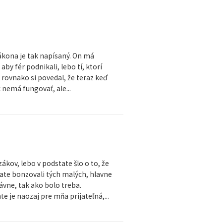
ákona je tak napísaný. On má
y fér podnikali, lebo tí, ktorí
 rovnako si povedal, že teraz keď
 nemá fungovať, ale...
ákov, lebo v podstate šlo o to, že
tate bonzovali tých malých, hlavne
vne, tak ako bolo treba.
je naozaj pre mňa prijateľná,...