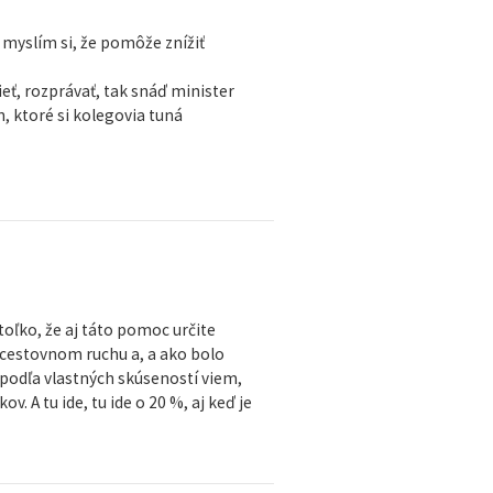
a myslím si, že pomôže znížiť
eť, rozprávať, tak snáď minister
, ktoré si kolegovia tuná
oľko, že aj táto pomoc určite
cestovnom ruchu a, a ako bolo
 podľa vlastných skúseností viem,
v. A tu ide, tu ide o 20 %, aj keď je