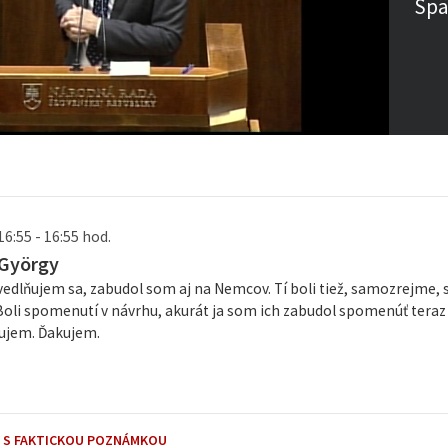
Spä
16:55 - 16:55 hod.
 György
edlňujem sa, zabudol som aj na Nemcov. Tí boli tiež, samozrejme, s
Boli spomenutí v návrhu, akurát ja som ich zabudol spomenúť teraz 
ujem. Ďakujem.
 S FAKTICKOU POZNÁMKOU