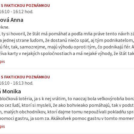
 S FAKTICKOU POZNÁMKOU
16:10 - 16:12 hod.
vová Anna
ekne.
 ty si hovoril, že štát má pomáhať a podľa mňa práve tento návrh z
jednej strane ľuďom, že dostanú niečo späť, aj tým podnikateľom, ab
 fér, tak, samozrejme, majú výhodu oproti tým, čo podnikajú fér. A
íva karty v nejakých spoločnostiach a má nejaké výhody, že štát tak
pis
 S FAKTICKOU POZNÁMKOU
16:10 - 16:13 hod.
á Monika
bločková lotéria, ja s k nej vrátim, to naozaj bola veľkovýrobňa bonz
o cez ľudí, ktorí si mysleli, že ako bohvieako pomáhajú, tak v pods
h, malých obchodníkov, ktorí dajme tomu nepoužívali pokladňu sprá
pomoci gastru, ja som za. Akákoľvek pomoc gastru v tomto momente 
pis