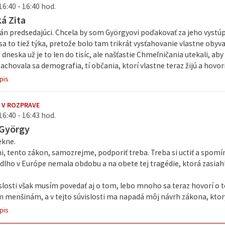
16:40 - 16:40 hod.
ká Zita
án predsedajúci. Chcela by som Györgyovi poďakovať za jeho vystú
sa to tiež týka, pretože bolo tam trikrát vysťahovanie vlastne obyv
dneska už je to len do tisíc, ale našťastie Chmeľničania utekali, aby z
zachovala sa demografia, tí občania, ktorí vlastne teraz žijú a hov
pis
 V ROZPRAVE
16:40 - 16:43 hod.
 György
ekne.
, tento zákon, samozrejme, podporiť treba. Treba si uctiť a spomí
dlho v Európe nemala obdobu a na obete tej tragédie, ktorá zasiahla 
islosti však musím povedať aj o tom, lebo mnoho sa teraz hovorí o to
 menšinám, a v tejto súvislosti ma napadá môj návrh zákona, ktorý
pis