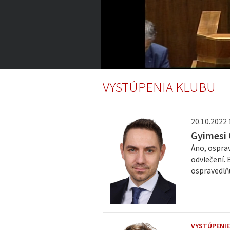
2:45:00
of
VYSTÚPENIA KLUBU
5:05:38
Volume
0%
20.10.2022 
Gyimesi
Áno, osprav
odvlečení. 
ospravedlň
VYSTÚPENIE