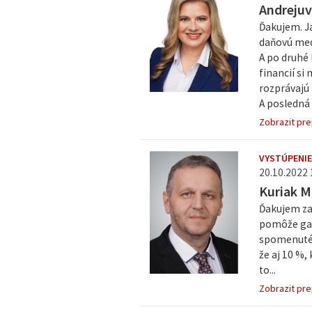
Andreju
Ďakujem. Ja
daňovú medz
A po druhé 
financií si
rozprávajú 
A posledná v
Zobrazit pre
VYSTÚPENIE
20.10.2022 
Kuriak M
Ďakujem za
pomôže gas
spomenuté, 
že aj 10 %, 
to...
Zobrazit pre