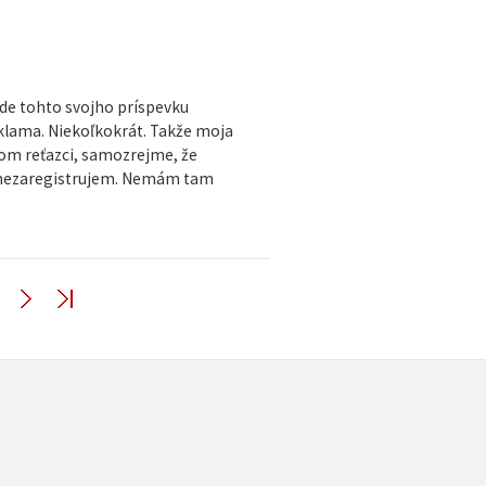
ode tohto svojho príspevku
klama. Niekoľkokrát. Takže moja
nom reťazci, samozrejme, že
 nezaregistrujem. Nemám tam