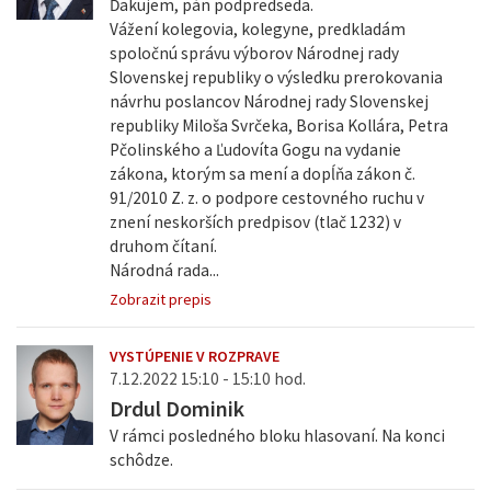
Ďakujem, pán podpredseda.
Vážení kolegovia, kolegyne, predkladám
spoločnú správu výborov Národnej rady
Slovenskej republiky o výsledku prerokovania
návrhu poslancov Národnej rady Slovenskej
republiky Miloša Svrčeka, Borisa Kollára, Petra
Pčolinského a Ľudovíta Gogu na vydanie
zákona, ktorým sa mení a dopĺňa zákon č.
91/2010 Z. z. o podpore cestovného ruchu v
znení neskorších predpisov (tlač 1232) v
druhom čítaní.
Národná rada...
Zobrazit prepis
VYSTÚPENIE V ROZPRAVE
7.12.2022 15:10 - 15:10 hod.
Drdul Dominik
V rámci posledného bloku hlasovaní. Na konci
schôdze.