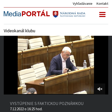
Vyhľadávanie
Kontakt
Toggl
naviga
Videokanál klubu
2:30:00
of
VYSTÚPENIE S FAKTICKOU POZNÁMKOU
4:09:24
7.12.2022 o 16:25 hod.