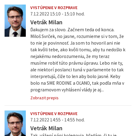
VYSTÚPENIE V ROZPRAVE
7.12.2022 15:10 - 15:10 hod.
Vetrák Milan
Ďakujem za slovo. Začnem teda od konca.
Miloš Svrček, no jasne, rozumieme si v tom, že
to nie je povinnosť. Ja som to hovoril ani nie
tak kvôli tebe, ako kvôli tomu, aby tu nedošlo k
nejakému nedorozumeniu, že my teraz
musíme robiť túto právnu úpravu. Lebo nie ty,
ale niektorí poslanci tuná v parlamente to tak
interpretujú, čiže to len aby bolo jasné. Keby
bolo na SME RODINE a OĽANO, tak podľa mňa v
programovom vyhlásení vlády je aj...
Zobrazit prepis
VYSTÚPENIE V ROZPRAVE
7.12.2022 14:55 - 14:55 hod.
Vetrák Milan
Tak, vážení páni kolegovia, hľadám, či tu je