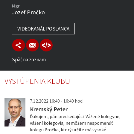
Mgr.
Jozef Pročko
VIDEOKANÁL POSLANCA
Späť na zoznam
VYSTÚPENIA KLUBU
7.12.2022 16:40 - 16:40 hod.
Kremský Peter
Ďakujem, pán predsedajúci. Vážené kolegyne,
vážení kolegovia, nemôžem nespomenúť
kolegu Pročka, ktorý určite má vysoké