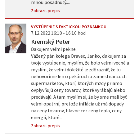
mnou posadnutý....
Zobrazit prepis
VYSTÚPENIE S FAKTICKOU POZNÁMKOU
7.12.2022 16:10 - 16:10 hod.
Kremský Peter
Ďakujem veľmi pekne.
Vážený pán kolega Oravec, Janko, ďakujem za
tvoje vystúpenie, myslím, že bolo veľmi vecné a
myslím, že veľmi dôležité je zdôrazniť, že tu
nehovoríme len o pekároch a zamestnancoch
supermarketov, ktorí, ktorých mzdy priamo
ovplyvňujú ceny tovarov, ktoré vyrábajú alebo
predávajú. A tam myslím si, že by sme mali byť
veľmi opatrní, pretože inflácia už má dopady
na ceny tovarov, hlavne cez ceny tepla, ceny
energií, ktoré...
Zobrazit prepis