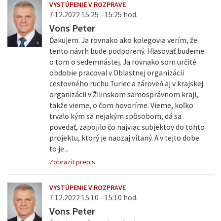
VYSTÚPENIE V ROZPRAVE
7.12.2022 15:25 - 15:25 hod.
Vons Peter
Ďakujem. Ja rovnako ako kolegovia verím, že
tento návrh bude podporený. Hlasovať budeme
o tom o sedemnástej. Ja rovnako som určité
obdobie pracoval v Oblastnej organizácii
cestovného ruchu Turiec a zároveň aj v krajskej
organizácii v Žilinskom samosprávnom kraji,
takže vieme, o čom hovoríme. Vieme, koľko
trvalo kým sa nejakým spôsobom, dá sa
povedať, zapojilo čo najviac subjektov do tohto
projektu, ktorý je naozaj vítaný. A v tejto dobe
to je...
Zobrazit prepis
VYSTÚPENIE V ROZPRAVE
7.12.2022 15:10 - 15:10 hod.
Vons Peter