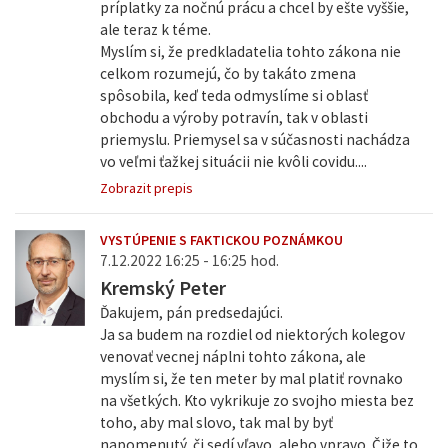
príplatky za nočnú prácu a chcel by ešte vyššie,
ale teraz k téme.
Myslím si, že predkladatelia tohto zákona nie
celkom rozumejú, čo by takáto zmena
spôsobila, keď teda odmyslíme si oblasť
obchodu a výroby potravín, tak v oblasti
priemyslu. Priemysel sa v súčasnosti nachádza
vo veľmi ťažkej situácii nie kvôli covidu....
Zobrazit prepis
VYSTÚPENIE S FAKTICKOU POZNÁMKOU
7.12.2022 16:25 - 16:25 hod.
Kremský Peter
Ďakujem, pán predsedajúci.
Ja sa budem na rozdiel od niektorých kolegov
venovať vecnej náplni tohto zákona, ale
myslím si, že ten meter by mal platiť rovnako
na všetkých. Kto vykrikuje zo svojho miesta bez
toho, aby mal slovo, tak mal by byť
napomenutý, či sedí vľavo, alebo vpravo. Čiže to