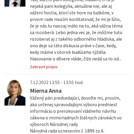
nejaká pani kolegyňa, aktuálne nie, ale aj
vážení hostia, ktorí ste hore na balkóne, v
prvom rade musím konštatovať, že mi je ľúto,
že je nás tu naozaj málo na to, aká vážna téma
sa rozoberá. Lebo jedna vec je, že môžme tuto
rozoberať aj z takého odborného hľadiska, ale
ono deje sa táto diskusia práve v čase, kedy,
kedy máme v utorok budúceho týždňa
hlasovanie o dôvere vláde, čiže nedá sa to od...
Zobrazit prepis
7.12.2022 13:55 - 13:55 hod.
Mierna Anna
Vážený pán predsedajúci, dovoľte mi, prosím,
ako určenej spravodajkyni výboru predniesť
informáciu o prerokovaní vládneho návrhu
zákona o mimoriadnych štátnych zárukách vo
výboroch Národnej rady.
Národná rada uznesením č. 1899 zo 6.