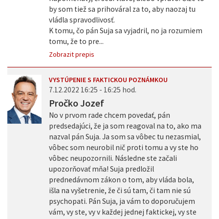
by som tiež sa prihováral za to, aby naozaj tu
vládla spravodlivosť.
K tomu, čo pán Suja sa vyjadril, no ja rozumiem
tomu, že to pre...
Zobrazit prepis
VYSTÚPENIE S FAKTICKOU POZNÁMKOU
7.12.2022 16:25 - 16:25 hod.
Pročko Jozef
No v prvom rade chcem povedať, pán
predsedajúci, že ja som reagoval na to, ako ma
nazval pán Suja. Ja som sa vôbec tu nezasmial,
vôbec som neurobil nič proti tomu a vy ste ho
vôbec neupozornili. Následne ste začali
upozorňovať mňa! Suja predložil
prednedávnom zákon o tom, aby vláda bola,
išla na vyšetrenie, že či sú tam, či tam nie sú
psychopati. Pán Suja, ja vám to doporučujem
vám, vy ste, vy v každej jednej faktickej, vy ste