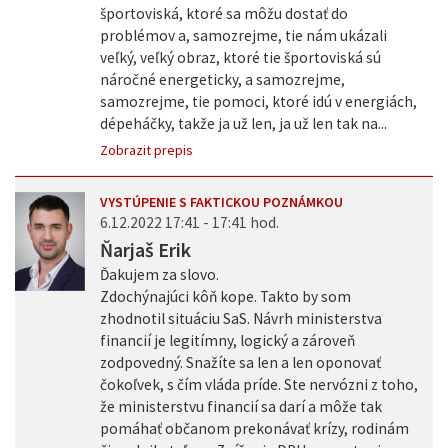
športoviská, ktoré sa môžu dostať do
problémov a, samozrejme, tie nám ukázali
veľký, veľký obraz, ktoré tie športoviská sú
náročné energeticky, a samozrejme,
samozrejme, tie pomoci, ktoré idú v energiách,
dépeháčky, takže ja už len, ja už len tak na...
Zobrazit prepis
VYSTÚPENIE S FAKTICKOU POZNÁMKOU
6.12.2022 17:41 - 17:41 hod.
Ňarjaš Erik
Ďakujem za slovo.
Zdochýnajúci kôň kope. Takto by som
zhodnotil situáciu SaS. Návrh ministerstva
financií je legitímny, logický a zároveň
zodpovedný. Snažíte sa len a len oponovať
čokoľvek, s čím vláda príde. Ste nervózni z toho,
že ministerstvu financií sa darí a môže tak
pomáhať občanom prekonávať krízy, rodinám