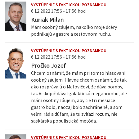
VYSTÚPENIE S FAKTICKOU POZNÁMKOU
6.12.2022 17:56 - 17:56 hod.
Kuriak Milan
Mám osobný záujem, nakoľko moje dcéry
podnikajú v gastre a cestovnom ruchu.
VYSTÚPENIE S FAKTICKOU POZNÁMKOU
6.12.2022 17:56 - 17:56 hod.
Pročko Jozef
Chcem oznámiť, že mám pri tomto hlasovaní
osobný záujem. Hlavne chcem oznámiť, že tak
ako rozprávajú o Matovičovi, že dáva bomby,
tak Viskupič dával galaktickú megabombu, ale
mám osobný záujem, aby tie tri mesiace
gastro bolo, naozaj bolo zachránené, a som
veľmi rád a dúfam, že tu zvíťazí rozum, nie
saskárska populistická metóda.
VYSTÚPENIE S FAKTICKOU POZNÁMKOU