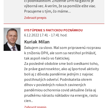
či podnikateľom. Zníženie DPH na gastro je
výborná vec. A verím, že sa pomôže ešte viac.
Pracujeme s tým, čo máme....
Zobrazit prepis
VYSTÚPENIE S FAKTICKOU POZNÁMKOU
6.12.2022 17:41 - 17:41 hod.
Kuriak Milan
Ďakujem za slovo. Mal som pripravenú rozpravu
k zníženiu DPH, ale som sa nestihol prihlásiť,
tak aspoň niečo vo faktickej.
Za posledné obdobie sme boli svedkami toho,
že práve gastrosektor, ako aj športové aktivity
boli aj z dôvodu pandémie jedným z najviac
postihnutých odvetví. Podnikatelia okrem
dlhov v posledných rokoch zavinených
pandémiou ochorenia covid aktuálne čelia aj
prudkému nárastu nákladov na energie, rastu
cien...
Zobrazit prepis