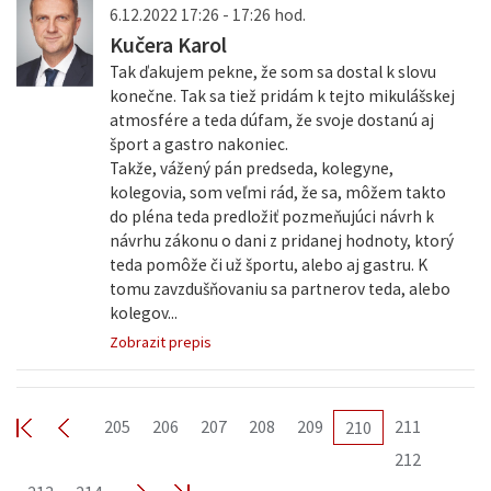
6.12.2022 17:26 - 17:26 hod.
Kučera Karol
Tak ďakujem pekne, že som sa dostal k slovu
konečne. Tak sa tiež pridám k tejto mikulášskej
atmosfére a teda dúfam, že svoje dostanú aj
šport a gastro nakoniec.
Takže, vážený pán predseda, kolegyne,
kolegovia, som veľmi rád, že sa, môžem takto
do pléna teda predložiť pozmeňujúci návrh k
návrhu zákonu o dani z pridanej hodnoty, ktorý
teda pomôže či už športu, alebo aj gastru. K
tomu zavzdušňovaniu sa partnerov teda, alebo
kolegov...
Zobrazit prepis
205
206
207
208
209
211
210
212