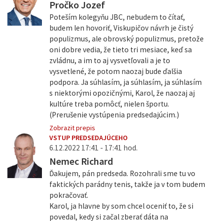
Pročko Jozef
Poteším kolegyňu JBC, nebudem to čítať,
budem len hovoriť, Viskupičov návrh je čistý
populizmus, ale obrovský populizmus, pretože
oni dobre vedia, že tieto tri mesiace, keď sa
zvládnu, a im to aj vysvetľovali a je to
vysvetlené, že potom naozaj bude ďalšia
podpora. Ja súhlasím, ja súhlasím, ja súhlasím
s niektorými opozičnými, Karol, že naozaj aj
kultúre treba pomôcť, nielen športu.
(Prerušenie vystúpenia predsedajúcim.)
Zobrazit prepis
VSTUP PREDSEDAJÚCEHO
6.12.2022 17:41 - 17:41 hod.
Nemec Richard
Ďakujem, pán predseda. Rozohrali sme tu vo
faktických parádny tenis, takže ja v tom budem
pokračovať.
Karol, ja hlavne by som chcel oceniť to, že si
povedal, kedy si začal zberať dáta na