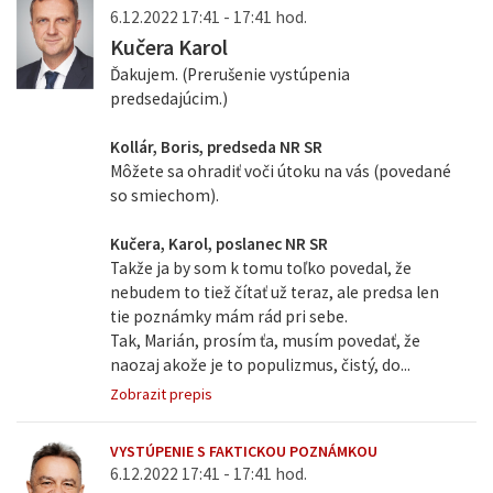
6.12.2022 17:41 - 17:41 hod.
Kučera Karol
Ďakujem. (Prerušenie vystúpenia
predsedajúcim.)
Kollár, Boris, predseda NR SR
Môžete sa ohradiť voči útoku na vás (povedané
so smiechom).
Kučera, Karol, poslanec NR SR
Takže ja by som k tomu toľko povedal, že
nebudem to tiež čítať už teraz, ale predsa len
tie poznámky mám rád pri sebe.
Tak, Marián, prosím ťa, musím povedať, že
naozaj akože je to populizmus, čistý, do...
Zobrazit prepis
VYSTÚPENIE S FAKTICKOU POZNÁMKOU
6.12.2022 17:41 - 17:41 hod.