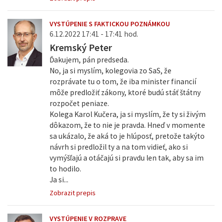
VYSTÚPENIE S FAKTICKOU POZNÁMKOU
6.12.2022 17:41 - 17:41 hod.
Kremský Peter
Ďakujem, pán predseda.
No, ja si myslím, kolegovia zo SaS, že
rozprávate tu o tom, že iba minister financií
môže predložiť zákony, ktoré budú stáť štátny
rozpočet peniaze.
Kolega Karol Kučera, ja si myslím, že ty si živým
dôkazom, že to nie je pravda. Hneď v momente
sa ukázalo, že aká to je hlúposť, pretože takýto
návrh si predložil ty a na tom vidieť, ako si
vymýšľajú a otáčajú si pravdu len tak, aby sa im
to hodilo.
Ja si...
Zobrazit prepis
VYSTÚPENIE V ROZPRAVE