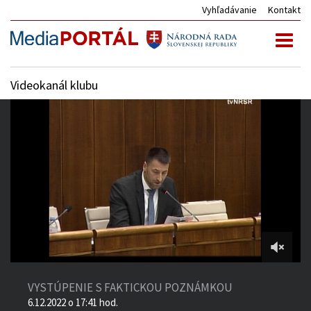
Vyhľadávanie
Kontakt
Toggl
naviga
Videokanál klubu
3:44:59
of
VYSTÚPENIE S FAKTICKOU POZNÁMKOU
5:40:26
6.12.2022 o 17:41 hod.