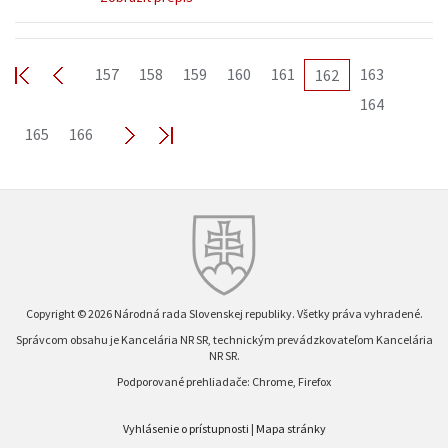
157
158
159
160
161
163
162
164
165
166
Copyright © 2026 Národná rada Slovenskej republiky. Všetky práva vyhradené.
Správcom obsahu je Kancelária NR SR, technickým prevádzkovateľom Kancelária
NR SR.
Podporované prehliadače: Chrome, Firefox
Vyhlásenie o prístupnosti
|
Mapa stránky