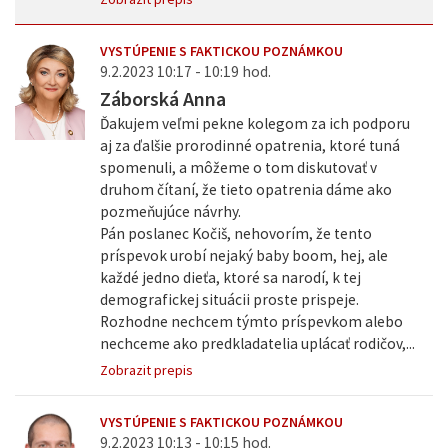
VYSTÚPENIE S FAKTICKOU POZNÁMKOU
9.2.2023 10:17 - 10:19 hod.
Záborská Anna
Ďakujem veľmi pekne kolegom za ich podporu
aj za ďalšie prorodinné opatrenia, ktoré tuná
spomenuli, a môžeme o tom diskutovať v
druhom čítaní, že tieto opatrenia dáme ako
pozmeňujúce návrhy.
Pán poslanec Kočiš, nehovorím, že tento
príspevok urobí nejaký baby boom, hej, ale
každé jedno dieťa, ktoré sa narodí, k tej
demografickej situácii proste prispeje.
Rozhodne nechcem týmto príspevkom alebo
nechceme ako predkladatelia uplácať rodičov,...
Zobrazit prepis
VYSTÚPENIE S FAKTICKOU POZNÁMKOU
9.2.2023 10:13 - 10:15 hod.