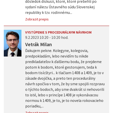
dôsledok diskusií, ktoré, ktoré prebehli po
vydaní nálezu Ústavného súdu Slovenskej
republiky k tzv. rodinnému...
Zobrazit prepis
VYSTÚPENIE S PROCEDURÁLNYM NÁVRHOM
9.2.2023 10:20 - 10:20 hod.
Vetrák Milan
Ďakujem pekne. Kolegyne, kolegovia,
predpokladám, lebo nevidím tu nikde
predkladateľov k ďalšiemu bodu, že prejdeme
potom k bodom, ktoré gestorujem, teda k
bodom tisícštyri... k tlačiam 1408 a 1409, je to v
zásade dvojička, a preto ten procedurálny
návrh spočíva v tom, že by sme spojili rozpravu
o týchto bodoch, aby sme dvakrát si nehovorili
to isté, lebo v princípe 1408 je vykonávacou
normou k 1409, je to, je to novela rokovacieho
poriadku,...
Zobrazit prepis