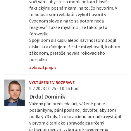
voči vám, aby ste sa mohli potom hlásiť s
faktickými poznámkami na to, čo hovorím. V
minulosti som veľakrát zvykol hovoriť v
úvodnom slove a na to sa potom nedá
reagovať. Takže myslím si, že takto je to
férovejšie.
Spojil som diskusiu alebo navrhol som spojiť
diskusiu a ďakujem, že ste mi vyhoveli, k obom
zákonom, pretože novela rokovacieho
poriadku...
Zobrazit prepis
VYSTÚPENIE V ROZPRAVE
9.2.2023 10:25 - 10:26 hod.
Drdul Dominik
Vážený pán predsedajúci, vážené panie
poslankyne, páni poslanci, dovoľte, aby som
podľa § 73 ods. 1 rokovacieho poriadku vystúpil
v prvom čítaní ako spravodajca určený
ústavnoprávnym výborom k uvedenému