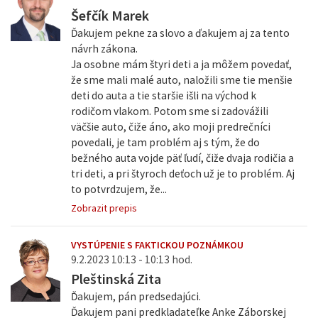
Šefčík Marek
Ďakujem pekne za slovo a ďakujem aj za tento
návrh zákona.
Ja osobne mám štyri deti a ja môžem povedať,
že sme mali malé auto, naložili sme tie menšie
deti do auta a tie staršie išli na východ k
rodičom vlakom. Potom sme si zadovážili
väčšie auto, čiže áno, ako moji predrečníci
povedali, je tam problém aj s tým, že do
bežného auta vojde päť ľudí, čiže dvaja rodičia a
tri deti, a pri štyroch deťoch už je to problém. Aj
to potvrdzujem, že...
Zobrazit prepis
VYSTÚPENIE S FAKTICKOU POZNÁMKOU
9.2.2023 10:13 - 10:13 hod.
Pleštinská Zita
Ďakujem, pán predsedajúci.
Ďakujem pani predkladateľke Anke Záborskej