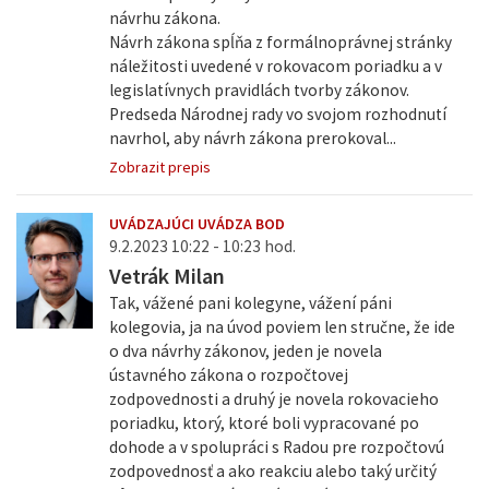
návrhu zákona.
Návrh zákona spĺňa z formálnoprávnej stránky
náležitosti uvedené v rokovacom poriadku a v
legislatívnych pravidlách tvorby zákonov.
Predseda Národnej rady vo svojom rozhodnutí
navrhol, aby návrh zákona prerokoval...
Zobrazit prepis
UVÁDZAJÚCI UVÁDZA BOD
9.2.2023 10:22 - 10:23 hod.
Vetrák Milan
Tak, vážené pani kolegyne, vážení páni
kolegovia, ja na úvod poviem len stručne, že ide
o dva návrhy zákonov, jeden je novela
ústavného zákona o rozpočtovej
zodpovednosti a druhý je novela rokovacieho
poriadku, ktorý, ktoré boli vypracované po
dohode a v spolupráci s Radou pre rozpočtovú
zodpovednosť a ako reakciu alebo taký určitý