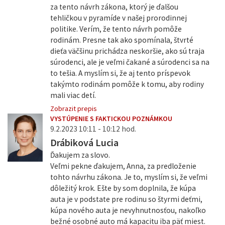
za tento návrh zákona, ktorý je ďalšou
tehličkou v pyramíde v našej prorodinnej
politike. Verím, že tento návrh pomôže
rodinám. Presne tak ako spomínala, štvrté
dieťa väčšinu prichádza neskoršie, ako sú traja
súrodenci, ale je veľmi čakané a súrodenci sa na
to tešia. A myslím si, že aj tento príspevok
takýmto rodinám pomôže k tomu, aby rodiny
mali viac detí.
Zobrazit prepis
VYSTÚPENIE S FAKTICKOU POZNÁMKOU
9.2.2023 10:11 - 10:12 hod.
Drábiková Lucia
Ďakujem za slovo.
Veľmi pekne ďakujem, Anna, za predloženie
tohto návrhu zákona. Je to, myslím si, že veľmi
dôležitý krok. Ešte by som doplnila, že kúpa
auta je v podstate pre rodinu so štyrmi deťmi,
kúpa nového auta je nevyhnutnosťou, nakoľko
bežné osobné auto má kapacitu iba päť miest.