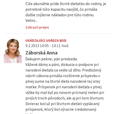
Čiže akonáhle príde štvrté dieťatko do rodiny, je
potrebné túto kapacitu navýšiť, čo prináša
ďalšie zvýšenie nákladov pre túto rodinu.
Veľmi...
Zobrazit prepis
UVÁDZAJÚCI UVÁDZA BOD
9.2.2023 10:05 - 10:11 hod.
Záborská Anna
Ďakujem pekne, pán predseda.
Vážené dámy a páni, diskusia o podpore pri
narodení dieťaťa sa vedie už dlho. Predložený
návrh zákona prináša rozšírenie príspevku v
plnej sume na štvrté dieťa narodené tej istej
matke. Príspevok pri narodení dieťaťa v plnej
výške by mal byť po novom priznaný nielen pri
prvých troch pôrodoch, ale aj pri tom štvrtom.
Doteraz bol už pri štvrtom dieťati vyplácaný
príspevok, ktorý bol výrazne zredukovaný.