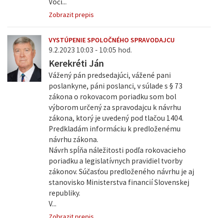
Voči...
Zobrazit prepis
VYSTÚPENIE SPOLOČNÉHO SPRAVODAJCU
9.2.2023 10:03 - 10:05 hod.
Kerekréti Ján
Vážený pán predsedajúci, vážené pani
poslankyne, páni poslanci, v súlade s § 73
zákona o rokovacom poriadku som bol
výborom určený za spravodajcu k návrhu
zákona, ktorý je uvedený pod tlačou 1404.
Predkladám informáciu k predloženému
návrhu zákona.
Návrh spĺňa náležitosti podľa rokovacieho
poriadku a legislatívnych pravidiel tvorby
zákonov. Súčasťou predloženého návrhu je aj
stanovisko Ministerstva financií Slovenskej
republiky.
V...
Zobrazit prepis