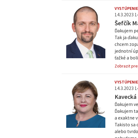
VYSTÚPENIE
14.3.2023 1
Šefčík M
Ďakujem pe
Tak ja ďaku
chcem zopa
jednotní úp
ťažké a bol
Zobrazit pre
VYSTÚPENIE
14.3.2023 1
Kavecká
Ďakujem ve
Ďakujem tak
a exaktne v
Takisto sa 
alebo tvrdo