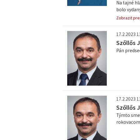
Na tajné hl
bolo vydaný
Zobrazit pre
17.2.2023 1
Szőllős 
Pán predse
17.2.2023 1
Szőllős 
Týmto sme 
rokovacom p