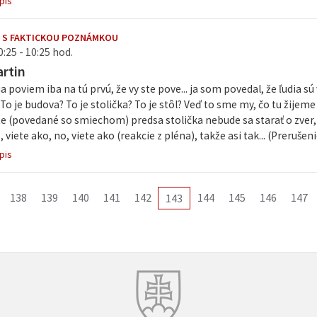
pis
 S FAKTICKOU POZNÁMKOU
0:25 - 10:25 hod.
rtin
a poviem iba na tú prvú, že vy ste pove... ja som povedal, že ľudia sú 
? To je budova? To je stolička? To je stôl? Veď to sme my, čo tu žijem
 (povedané so smiechom) predsa stolička nebude sa starať o zver, 
viete ako, no, viete ako (reakcie z pléna), takže asi tak... (Preruše
pis
138
139
140
141
142
144
145
146
147
143