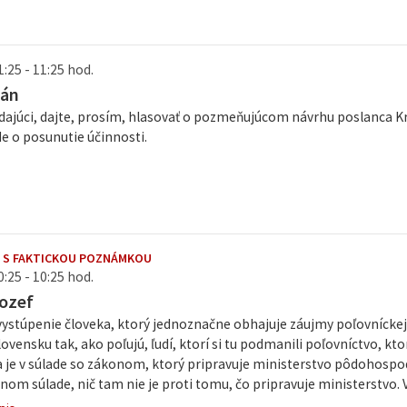
1:25 - 11:25 hod.
Ján
dajúci, dajte, prosím, hlasovať o pozmeňujúcom návrhu poslanca K
de o posunutie účinnosti.
 S FAKTICKOU POZNÁMKOU
0:25 - 10:25 hod.
ozef
vystúpenie človeka, ktorý jednoznačne obhajuje záujmy poľovníckej 
lovensku tak, ako poľujú, ľudí, ktorí si tu podmanili poľovníctvo, kto
 je v súlade so zákonom, ktorý pripravuje ministerstvo pôdohospod
tnom súlade, nič tam nie je proti tomu, čo pripravuje ministerstvo. 