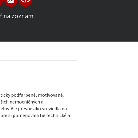
ť na zoznam
iticky podfarbené, motivované.
našich nemocničných a
eľov. Ale presne ako si uviedla na
obre si pomenovala tie technické a