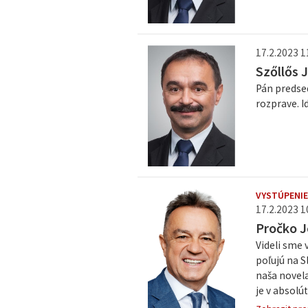
17.2.2023 1
Szőllős 
Pán predse
rozprave. I
VYSTÚPENIE
17.2.2023 1
Pročko J
Videli sme 
poľujú na S
naša novela
je v absolú