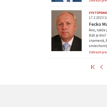
Zobrazit pre
VYSTÚPENIE
17.2.2023 1
Fecko Ma
Áno, takže j
štát je kto
znamená, že
smiechom), 
Zobrazit pre