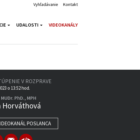
Vyhľadávanie
Kontakt
CIE
UDALOSTI
VIDEOKANÁLY
TÚPENIE V ROZPRAVE
2023 o 13:52 hod.
. MUDr. PhD., MPH
a Horváthová
IDEOKANÁL POSLANCA