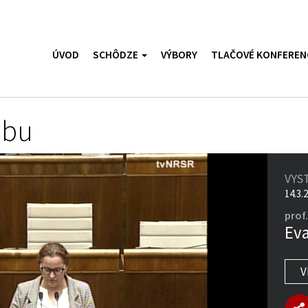
ÚVOD
SCHÔDZE
VÝBORY
TLAČOVÉ KONFEREN
ubu
VYS
14.3.
prof
Ev
V