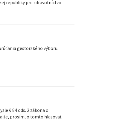
ej republiky pre zdravotníctvo
orúčania gestorského výboru.
sle § 84 ods. 2 zákona o
ajte, prosím, o tomto hlasovať.