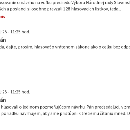
asovanie o návrhu na voľbu predsedu Výboru Národnej rady Slovensk
ch a poslanci si osobne prevzali 128 hlasovacích lístkov, teda...
pis
1:25 - 11:25 hod.
Ján
da, dajte, prosím, hlasovať o vrátenom zákone ako o celku bez odp
1:25 - 11:25 hod.
Ján
hlasovali o jedinom pozmeňujúcom návrhu. Pán predsedajúci, v zmy
oriadku navrhujem, aby sme pristúpili k tretiemu čítaniu ihneď. D