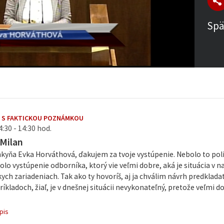
Spä
 S FAKTICKOU POZNÁMKOU
4:30 - 14:30 hod.
Milan
nkyňa Evka Horváthová, ďakujem za tvoje vystúpenie. Nebolo to pol
olo vystúpenie odborníka, ktorý vie veľmi dobre, aká je situácia v 
ych zariadeniach. Tak ako ty hovoríš, aj ja chválim návrh predkladat
kladoch, žiaľ, je v dnešnej situácii nevykonateľný, pretože veľmi d
pis