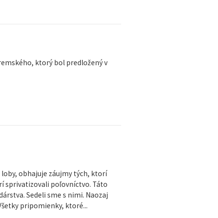
remského, ktorý bol predložený v
loby, obhajuje záujmy tých, ktorí
rí sprivatizovali poľovníctvo. Táto
árstva. Sedeli sme s nimi. Naozaj
Všetky pripomienky, ktoré...