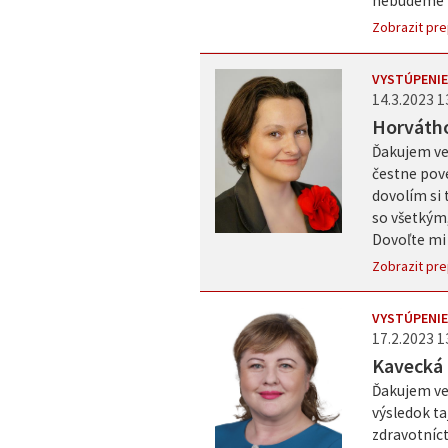
nebudeme t
Zobrazit pre
VYSTÚPENIE
14.3.2023 1
Horváth
Ďakujem veľ
čestne pove
dovolím si 
so všetkým,
Dovoľte mi 
Zobrazit pre
VYSTÚPENIE
17.2.2023 1
Kavecká
Ďakujem ve
výsledok ta
zdravotníct