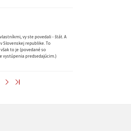
vlastníkmi, vy ste povedali - štát. A
e v Slovenskej republike. To
však to je (povedané so
nie vystúpenia predsedajúcim.)