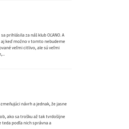
sa prihlásila za náš klub OĽANO. A
O, aj keď možno v tomto nebudeme
vané veľmi citlivo, ale sú veľmi
...
ozmeňujúci návrh a jednak, že jasne
ob, ako sa trošku až tak tvrdošijne
e teda podľa nich správna a