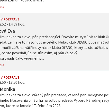
eda komunikovať o iných...
pis
 V ROZPRAVE
3:52 - 14:19 hod.
ová Eva
mi pekne za slovo, pán predsedajúci. Dovoľte mi vystúpiť za klub 
dať, že nie je to názor úplne celého klubu. Klub OĽANO bude mať vo
tlmočiť väčšinu, väčšinový názor klubu OĽANO, ktorý sa stotožňuje s 
 čo ste povedali, úplne súhlasím, aj pán Valocký.
sa vyjadriť ako verejnému...
pis
 V ROZPRAVE
3:50 - 13:50 hod.
 Monika
ľmi pekne za slovo. Vážený pán predseda, vážené pani kolegyne pos
jného hlasovania o návrhu na voľbu predsedu Výboru Národnej rady
vo, ktoré sa konalo 17. februára 2023.