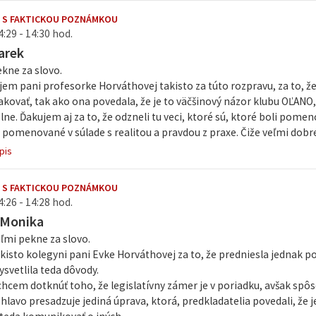
 S FAKTICKOU POZNÁMKOU
4:29 - 14:30 hod.
arek
kne za slovo.
jem pani profesorke Horváthovej takisto za túto rozpravu, za to, že 
kovať, tak ako ona povedala, že je to väčšinový názor klubu OĽAN
lne. Ďakujem aj za to, že odzneli tu veci, ktoré sú, ktoré boli pomeno
i pomenované v súlade s realitou a pravdou z praxe. Čiže veľmi dobre,
pis
 S FAKTICKOU POZNÁMKOU
4:26 - 14:28 hod.
 Monika
ľmi pekne za slovo.
isto kolegyni pani Evke Horváthovej za to, že predniesla jednak p
ysvetlila teda dôvody.
chcem dotknúť toho, že legislatívny zámer je v poriadku, avšak spôs
hlavo presadzuje jediná úprava, ktorá, predkladatelia povedali, že j