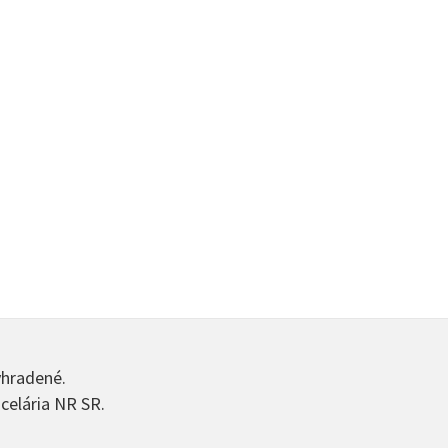
yhradené.
celária NR SR.