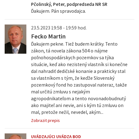
Pčolinský, Peter, podpredseda NR SR
Ďakujem. Pán spravodajca.
23.5.2023 19:58 - 19:59 hod.
Fecko Martin
Ďakujem pekne. Tiež budem krátky. Tento
zákon, tá novela zákona 504 o nájme
poľnohospodárskych pozemkov sa týka
situácie, keď ako nezistený vlastník si konečne
dal nahradiť dedičské konanie a prakticky stal
sa vlastníkom s tým, že keďže Slovenský
pozemkový fond ho zastupoval nateraz, takže
mal určitú zmluvu s nejakým
agropodnikateľom a tento novonadobudnutý
ako majiteľ ani nevie, ani s kým tú zmluvu on
mal, pretože nežil, nevedel, akým...
Zobrazit prepis
UVÁDZAJÚCI UVÁDZA BOD