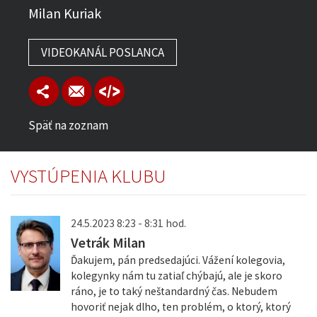
Milan Kuriak
VIDEOKANÁL POSLANCA
Späť na zoznam
VYSTÚPENIA KLUBU
24.5.2023 8:23 - 8:31 hod.
Vetrák Milan
Ďakujem, pán predsedajúci. Vážení kolegovia,
kolegynky nám tu zatiaľ chýbajú, ale je skoro
ráno, je to taký neštandardný čas. Nebudem
hovoriť nejak dlho, ten problém, o ktorý, ktorý