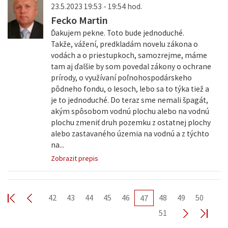
23.5.2023 19:53 - 19:54 hod.
Fecko Martin
Ďakujem pekne. Toto bude jednoduché.
Takže, vážení, predkladám novelu zákona o
vodách a o priestupkoch, samozrejme, máme
tam aj ďalšie by som povedal zákony o ochrane
prírody, o využívaní poľnohospodárskeho
pôdneho fondu, o lesoch, lebo sa to týka tiež a
je to jednoduché. Do teraz sme nemali špagát,
akým spôsobom vodnú plochu alebo na vodnú
plochu zmeniť druh pozemku z ostatnej plochy
alebo zastavaného územia na vodnú a z týchto
na...
Zobrazit prepis
42
43
44
45
46
48
49
50
47
51