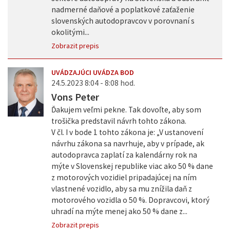
nadmerné daňové a poplatkové zaťaženie
slovenských autodopravcov v porovnaní s
okolitými...
Zobrazit prepis
UVÁDZAJÚCI UVÁDZA BOD
24.5.2023 8:04 - 8:08 hod.
Vons Peter
Ďakujem veľmi pekne. Tak dovoľte, aby som
trošička predstavil návrh tohto zákona.
V čl. I v bode 1 tohto zákona je: „V ustanovení
návrhu zákona sa navrhuje, aby v prípade, ak
autodopravca zaplatí za kalendárny rok na
mýte v Slovenskej republike viac ako 50 % dane
z motorových vozidiel pripadajúcej na ním
vlastnené vozidlo, aby sa mu znížila daň z
motorového vozidla o 50 %. Dopravcovi, ktorý
uhradí na mýte menej ako 50 % dane z...
Zobrazit prepis