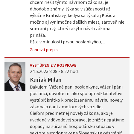
chcem riešiť týmto návrhom zákona, je
dlhodobo známy, týka sa v súčasnosti už
výlučne Bratislavy, kedysi sa týkal aj Košíc a
možno aj výnimočne ďalších miest, zároveň nie
som ani prvý, ktorý takýto návrh zákona
prináša.
Ešte v minulosti prvou poslankyňou,...
Zobrazit prepis
VYSTÚPENIE V ROZPRAVE
24.5.2023 8:08 - 8:22 hod.
Kuriak Milan
Ďakujem. Vážené pani poslankyne, vážení páni
poslanci, dovoľte mi ako spolupredkladateľovi
vystúpiť krátko k predloženému návrhu novely
zákona o dani z motorových vozidiel.
Cieľom predmetnej novely zákona, ako je
uvedené v dôvodovej správe, je znížiť negatívne
dopady na súčasnú hospodársku situáciu v
sektore autodopravy na Slovensku a odstrániť