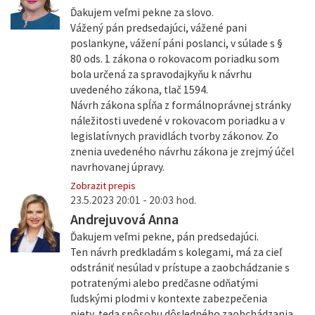
Ďakujem veľmi pekne za slovo.
Vážený pán predsedajúci, vážené pani
poslankyne, vážení páni poslanci, v súlade s §
80 ods. 1 zákona o rokovacom poriadku som
bola určená za spravodajkyňu k návrhu
uvedeného zákona, tlač 1594.
Návrh zákona spĺňa z formálnoprávnej stránky
náležitosti uvedené v rokovacom poriadku a v
legislatívnych pravidlách tvorby zákonov. Zo
znenia uvedeného návrhu zákona je zrejmý účel
navrhovanej úpravy.
Zobrazit prepis
23.5.2023 20:01 - 20:03 hod.
Andrejuvová Anna
Ďakujem veľmi pekne, pán predsedajúci.
Ten návrh predkladám s kolegami, má za cieľ
odstrániť nesúlad v prístupe a zaobchádzanie s
potratenými alebo predčasne odňatými
ľudskými plodmi v kontexte zabezpečenia
piety, teda spôsobu dôsledného zaobchádzania