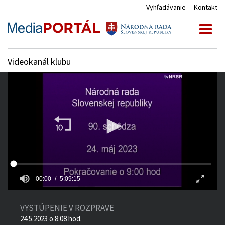
Vyhľadávanie
Kontakt
Toggl
naviga
Videokanál klubu
00:00
5:09:15
VYSTÚPENIE V ROZPRAVE
24.5.2023 o 8:08 hod.