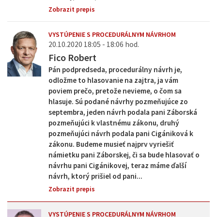
Zobrazit prepis
VYSTÚPENIE S PROCEDURÁLNYM NÁVRHOM
20.10.2020 18:05 - 18:06 hod.
Fico Robert
Pán podpredseda, procedurálny návrh je,
odložme to hlasovanie na zajtra, ja vám
poviem prečo, pretože nevieme, o čom sa
hlasuje. Sú podané návrhy pozmeňujúce zo
septembra, jeden návrh podala pani Záborská
pozmeňujúci k vlastnému zákonu, druhý
pozmeňujúci návrh podala pani Cigániková k
zákonu. Budeme musieť najprv vyriešiť
námietku pani Záborskej, či sa bude hlasovať o
návrhu pani Cigánikovej, teraz máme ďalší
návrh, ktorý prišiel od pani...
Zobrazit prepis
VYSTÚPENIE S PROCEDURÁLNYM NÁVRHOM