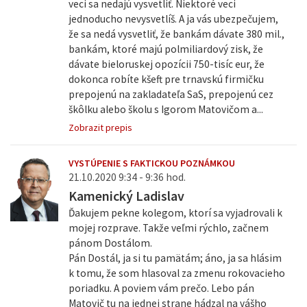
veci sa nedajú vysvetliť. Niektoré veci
jednoducho nevysvetlíš. A ja vás ubezpečujem,
že sa nedá vysvetliť, že bankám dávate 380 mil.,
bankám, ktoré majú polmiliardový zisk, že
dávate bieloruskej opozícii 750-tisíc eur, že
dokonca robíte kšeft pre trnavskú firmičku
prepojenú na zakladateľa SaS, prepojenú cez
škôlku alebo školu s Igorom Matovičom a...
Zobrazit prepis
VYSTÚPENIE S FAKTICKOU POZNÁMKOU
21.10.2020 9:34 - 9:36 hod.
Kamenický Ladislav
Ďakujem pekne kolegom, ktorí sa vyjadrovali k
mojej rozprave. Takže veľmi rýchlo, začnem
pánom Dostálom.
Pán Dostál, ja si tu pamätám; áno, ja sa hlásim
k tomu, že som hlasoval za zmenu rokovacieho
poriadku. A poviem vám prečo. Lebo pán
Matovič tu na jednej strane hádzal na vášho