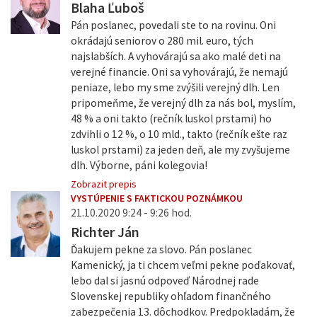
Blaha Ľuboš
Pán poslanec, povedali ste to na rovinu. Oni
okrádajú seniorov o 280 mil. euro, tých
najslabších. A vyhovárajú sa ako malé deti na
verejné financie. Oni sa vyhovárajú, že nemajú
peniaze, lebo my sme zvýšili verejný dlh. Len
pripomeňme, že verejný dlh za nás bol, myslím,
48 % a oni takto (rečník luskol prstami) ho
zdvihli o 12 %, o 10 mld., takto (rečník ešte raz
luskol prstami) za jeden deň, ale my zvyšujeme
dlh. Výborne, páni kolegovia!
Zobrazit prepis
VYSTÚPENIE S FAKTICKOU POZNÁMKOU
21.10.2020 9:24 - 9:26 hod.
Richter Ján
Ďakujem pekne za slovo. Pán poslanec
Kamenický, ja ti chcem veľmi pekne poďakovať,
lebo dal si jasnú odpoveď Národnej rade
Slovenskej republiky ohľadom finančného
zabezpečenia 13. dôchodkov. Predpokladám, že