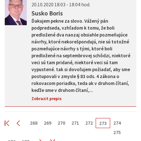
20.10.2020 18:03 - 18:04 hod.
Susko Boris
Ďakujem pekne za slovo. Vážený pán
podpredseda, vzhľadom k tomu, že boli
predložené dva naozaj obsiahle pozmeňujúce
návrhy, ktoré nekorešpondujú, nie sú totožné
pozmeňujúce návrhy s tými, ktoré boli
predložené na septembrovej schôdzi, niektoré
veci sú tam pridané, niektoré veci sú tam
vypustené. tak si dovoľujem požiadať, aby sme
postupovali v zmysle § 83 ods. 4 zákona o
rokovacom poriadku, teda ak v druhom čítaní,
keďže sme v druhom čítaní,...
Zobrazit prepis
268
269
270
271
272
274
273
275