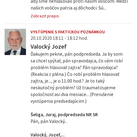
aby sme nehlasovali proti našim voličom. Medzi
našich voličov patria aj dôchodci. Sú...
Zobrazit prepis
VYSTÚPENIE S FAKTICKOU POZNÁMKOU
20.10.2020 18:11 - 18:12 hod.
Valocký Jozef
Ďakujem pekne, pán podpredseda. Ja by som
sa chcel spýtať, pán spravodajca, čo vám robí
problém hlasovať zajtra? Pán spravodajca?
(Reakcia z pléna.) Čo robí problém hlasovať
zajtra, je..., je o 11.00 hod.? Je to taký
neskutočný problém? Už traumatizujeme
spoločnosť asi dva mesiace... (Prerušenie
vystúpenia predsedajúcim.)
Šeliga, Juraj, podpredseda NR SR
Pán, pán Valocký...
Valocký, Jozef,...