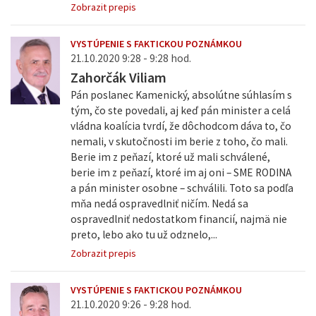
Zobrazit prepis
VYSTÚPENIE S FAKTICKOU POZNÁMKOU
21.10.2020 9:28 - 9:28 hod.
Zahorčák Viliam
Pán poslanec Kamenický, absolútne súhlasím s
tým, čo ste povedali, aj keď pán minister a celá
vládna koalícia tvrdí, že dôchodcom dáva to, čo
nemali, v skutočnosti im berie z toho, čo mali.
Berie im z peňazí, ktoré už mali schválené,
berie im z peňazí, ktoré im aj oni – SME RODINA
a pán minister osobne – schválili. Toto sa podľa
mňa nedá ospravedlniť ničím. Nedá sa
ospravedlniť nedostatkom financií, najmä nie
preto, lebo ako tu už odznelo,...
Zobrazit prepis
VYSTÚPENIE S FAKTICKOU POZNÁMKOU
21.10.2020 9:26 - 9:28 hod.