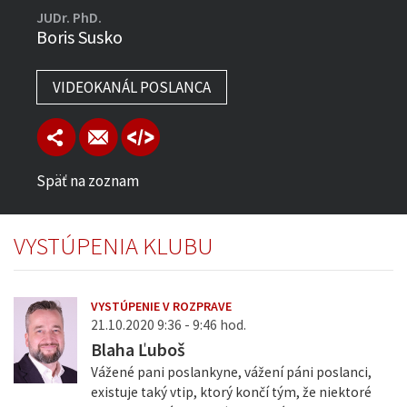
JUDr. PhD.
Boris Susko
VIDEOKANÁL POSLANCA
Späť na zoznam
VYSTÚPENIA KLUBU
VYSTÚPENIE V ROZPRAVE
21.10.2020 9:36 - 9:46 hod.
Blaha Ľuboš
Vážené pani poslankyne, vážení páni poslanci,
existuje taký vtip, ktorý končí tým, že niektoré