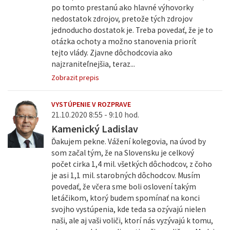
po tomto prestanú ako hlavné výhovorky
nedostatok zdrojov, pretože tých zdrojov
jednoducho dostatok je. Treba povedať, že je to
otázka ochoty a možno stanovenia priorít
tejto vlády. Zjavne dôchodcovia ako
najzraniteľnejšia, teraz...
Zobrazit prepis
VYSTÚPENIE V ROZPRAVE
21.10.2020 8:55 - 9:10 hod.
Kamenický Ladislav
Ďakujem pekne. Vážení kolegovia, na úvod by
som začal tým, že na Slovensku je celkový
počet cirka 1,4 mil. všetkých dôchodcov, z čoho
je asi 1,1 mil. starobných dôchodcov. Musím
povedať, že včera sme boli oslovení takým
letáčikom, ktorý budem spomínať na konci
svojho vystúpenia, kde teda sa ozývajú nielen
naši, ale aj vaši voliči, ktorí nás vyzývajú k tomu,