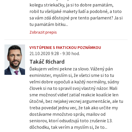
kolegu striekačky, ja si to dobre pamätám,
robil tu všelijaké makety ľudí a podobné, a toto
sa vám zdá dôstojné pre tento parlament? Ja si
tu pamätám bitku...
Zobrazit prepis
VYSTÚPENIE S FAKTICKOU POZNÁMKOU
21.10.2020 9:28 - 9:30 hod.
Takáč Richard
Ďakujem veľmi pekne za slovo. Vážený pán
exminister, myslím si, že všetci sme si to tu
veľmi dobre vypočuli a každý normálny, súdny
človek si na to spravil svoj vlastný názor. Mali
sme možnosť vidieť zatiaľ reakcie koalície len
útočné, bez nejakej vecnej argumentácie, ale tu
treba povedať jednu vec, že tak ako určite my
dostávame množstvo správ, mailov od
seniorov, ktorí odsudzujú toto zrušenie 13.
dôchodku, tak verím a myslím si, že to...