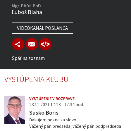
Mgr. PhDr. PhD.
Ľuboš Blaha
VIDEOKANÁL POSLANCA
Späť na zoznam
VYSTÚPENIA KLUBU
VYSTÚPENIE V ROZPRAVE
23.11.2021 17:23 - 17:34 hod.
Susko Boris
Ďakujem pekne za slovo.
Vážený pán predseda, vážený pán podpredseda