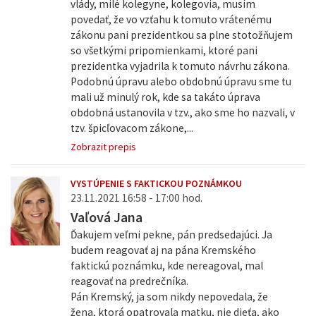
vlády, milé kolegyne, kolegovia, musím
povedať, že vo vzťahu k tomuto vrátenému
zákonu pani prezidentkou sa plne stotožňujem
so všetkými pripomienkami, ktoré pani
prezidentka vyjadrila k tomuto návrhu zákona.
Podobnú úpravu alebo obdobnú úpravu sme tu
mali už minulý rok, kde sa takáto úprava
obdobná ustanovila v tzv., ako sme ho nazvali, v
tzv. špicľovacom zákone,...
Zobrazit prepis
VYSTÚPENIE S FAKTICKOU POZNÁMKOU
23.11.2021 16:58 - 17:00 hod.
Vaľová Jana
Ďakujem veľmi pekne, pán predsedajúci. Ja
budem reagovať aj na pána Kremského
faktickú poznámku, kde nereagoval, mal
reagovať na predrečníka.
Pán Kremský, ja som nikdy nepovedala, že
žena, ktorá opatrovala matku, nie dieťa, ako