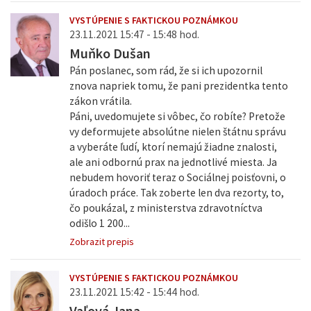
VYSTÚPENIE S FAKTICKOU POZNÁMKOU
23.11.2021 15:47 - 15:48 hod.
Muňko Dušan
Pán poslanec, som rád, že si ich upozornil
znova napriek tomu, že pani prezidentka tento
zákon vrátila.
Páni, uvedomujete si vôbec, čo robíte? Pretože
vy deformujete absolútne nielen štátnu správu
a vyberáte ľudí, ktorí nemajú žiadne znalosti,
ale ani odbornú prax na jednotlivé miesta. Ja
nebudem hovoriť teraz o Sociálnej poisťovni, o
úradoch práce. Tak zoberte len dva rezorty, to,
čo poukázal, z ministerstva zdravotníctva
odišlo 1 200...
Zobrazit prepis
VYSTÚPENIE S FAKTICKOU POZNÁMKOU
23.11.2021 15:42 - 15:44 hod.
Vaľová Jana