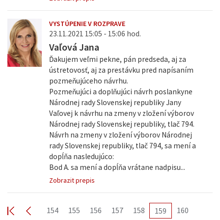
VYSTÚPENIE V ROZPRAVE
23.11.2021 15:05 - 15:06 hod.
Vaľová Jana
Ďakujem veľmi pekne, pán predseda, aj za
ústretovosť, aj za prestávku pred napísaním
pozmeňujúceho návrhu.
Pozmeňujúci a doplňujúci návrh poslankyne
Národnej rady Slovenskej republiky Jany
Vaľovej k návrhu na zmeny v zložení výborov
Národnej rady Slovenskej republiky, tlač 794.
Návrh na zmeny v zložení výborov Národnej
rady Slovenskej republiky, tlač 794, sa mení a
dopĺňa nasledujúco:
Bod A. sa mení a dopĺňa vrátane nadpisu...
Zobrazit prepis
154
155
156
157
158
160
159