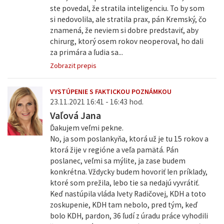
ste povedal, že stratila inteligenciu. To by som
si nedovolila, ale stratila prax, pán Kremský, čo
znamená, že neviem si dobre predstaviť, aby
chirurg, ktorý osem rokov neoperoval, ho dali
za primára a ľudia sa...
Zobrazit prepis
VYSTÚPENIE S FAKTICKOU POZNÁMKOU
23.11.2021 16:41 - 16:43 hod.
Vaľová Jana
Ďakujem veľmi pekne.
No, ja som poslankyňa, ktorá už je tu 15 rokov a
ktorá žije v regióne a veľa pamätá. Pán
poslanec, veľmi sa mýlite, ja zase budem
konkrétna. Vždycky budem hovoriť len príklady,
ktoré som prežila, lebo tie sa nedajú vyvrátiť.
Keď nastúpila vláda Ivety Radičovej, KDH a toto
zoskupenie, KDH tam nebolo, pred tým, keď
bolo KDH, pardon, 36 ľudí z úradu práce vyhodili