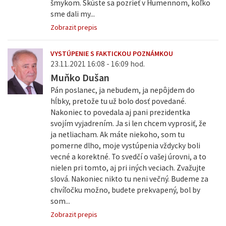
šmykom. Skúste sa pozrieť v Humennom, koľko
sme dali my...
Zobrazit prepis
VYSTÚPENIE S FAKTICKOU POZNÁMKOU
23.11.2021 16:08 - 16:09 hod.
Muňko Dušan
Pán poslanec, ja nebudem, ja nepôjdem do
hĺbky, pretože tu už bolo dosť povedané.
Nakoniec to povedala aj pani prezidentka
svojím vyjadrením. Ja si len chcem vyprosiť, že
ja netliacham. Ak máte niekoho, som tu
pomerne dlho, moje vystúpenia vždycky boli
vecné a korektné. To svedčí o vašej úrovni, a to
nielen pri tomto, aj pri iných veciach. Zvažujte
slová. Nakoniec nikto tu neni večný. Budeme za
chvíľočku možno, budete prekvapený, bol by
som...
Zobrazit prepis