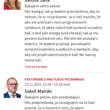
Ďakujem veľmi pekne.
Pán kolega, tak ja budem aj konkrétna, aby to
nebolo, že tu rozprávame. Ja si tiež myslím, že
ako ste prečítali v tom programovom
vyhlásení, že idete našich ľudí vymeniť za našich
ľudí, a keď pán kolega tuná tlieskal, tak ja mu
poviem konkrétne veci. Pán Vetrák povedal v
televízii, že budete prijímať, potrebujete
vymeniť úradníkov a vedúcich a všetkých, aby,
aby ste prijali talentovaných ľudí. No naozaj
musia byť...
Zobrazit prepis
VYSTÚPENIE S FAKTICKOU POZNÁMKOU
23.11.2021 15:24 - 15:26 hod.
Saloň Marián
Ďakujem pekne, pán predsedajúci.
Pán podpredseda, ja zareagujem na tú časť
presne, čo si hovoril o tom, že akým