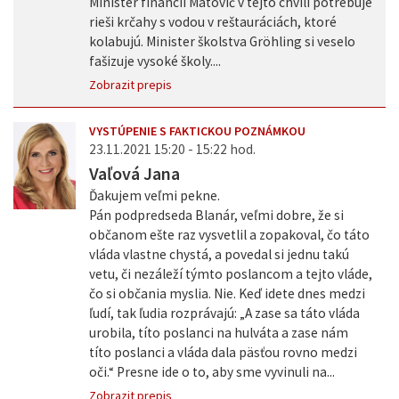
Minister financií Matovič v tejto chvíli potrebuje
rieši krčahy s vodou v reštauráciách, ktoré
kolabujú. Minister školstva Gröhling si veselo
fašizuje vysoké školy....
Zobrazit prepis
VYSTÚPENIE S FAKTICKOU POZNÁMKOU
23.11.2021 15:20 - 15:22 hod.
Vaľová Jana
Ďakujem veľmi pekne.
Pán podpredseda Blanár, veľmi dobre, že si
občanom ešte raz vysvetlil a zopakoval, čo táto
vláda vlastne chystá, a povedal si jednu takú
vetu, či nezáleží týmto poslancom a tejto vláde,
čo si občania myslia. Nie. Keď idete dnes medzi
ľudí, tak ľudia rozprávajú: „A zase sa táto vláda
urobila, títo poslanci na hulváta a zase nám
títo poslanci a vláda dala päsťou rovno medzi
oči.“ Presne ide o to, aby sme vyvinuli na...
Zobrazit prepis