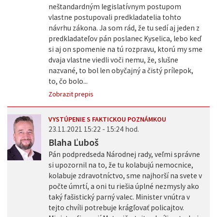
neštandardným legislatívnym postupom
vlastne postupovali predkladatelia tohto
návrhu zákona. Ja som rád, že tu sedí aj jeden z
predkladateľov pán poslanec Kyselica, lebo keď
si aj on spomenie na tú rozpravu, ktorú my sme
dvaja vlastne viedli voči nemu, že, slušne
nazvané, to bol len obyčajný a čistý prílepok,
to, čo bolo...
Zobrazit prepis
VYSTÚPENIE S FAKTICKOU POZNÁMKOU
23.11.2021 15:22 - 15:24 hod.
Blaha Ľuboš
Pán podpredseda Národnej rady, veľmi správne
si upozornil na to, že tu kolabujú nemocnice,
kolabuje zdravotníctvo, sme najhorší na svete v
počte úmrtí, a oni tu riešia úplné nezmysly ako
taký fašistický parný valec. Minister vnútra v
tejto chvíli potrebuje krágľovať policajtov.