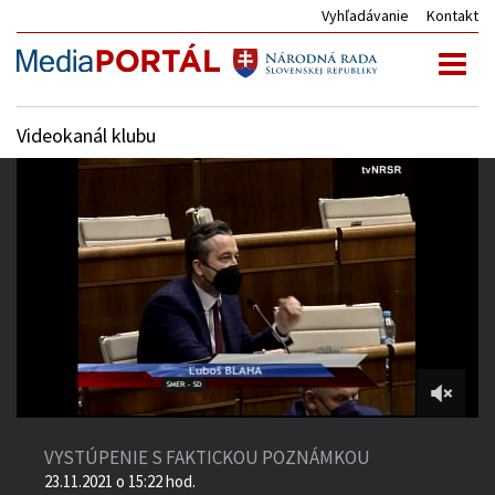
Vyhľadávanie
Kontakt
Toggl
naviga
Videokanál klubu
1:27:27
of
VYSTÚPENIE S FAKTICKOU POZNÁMKOU
5:05:02
23.11.2021 o 15:22 hod.