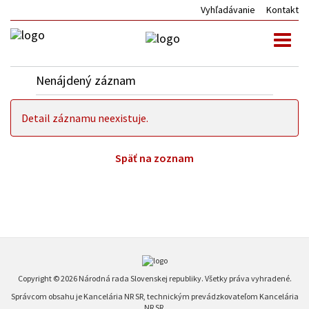
Vyhľadávanie
Kontakt
Toggl
naviga
Nenájdený záznam
Detail záznamu neexistuje.
Späť na zoznam
Copyright © 2026 Národná rada Slovenskej republiky. Všetky práva vyhradené.
Správcom obsahu je Kancelária NR SR, technickým prevádzkovateľom Kancelária
NR SR.