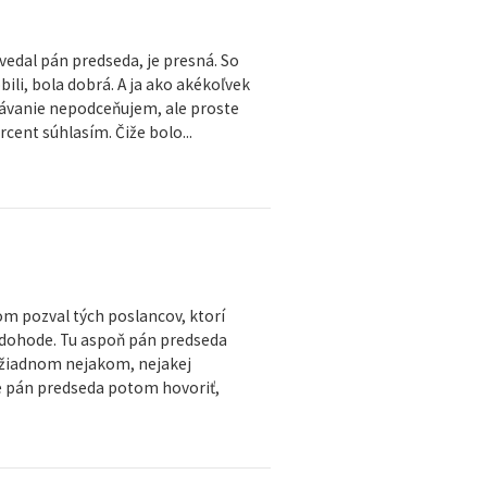
vedal pán predseda, je presná. So
ili, bola dobrá. A ja ako akékoľvek
elávanie nepodceňujem, ale proste
cent súhlasím. Čiže bolo...
m pozval tých poslancov, ktorí
k dohode. Tu aspoň pán predseda
 žiadnom nejakom, nejakej
ude pán predseda potom hovoriť,