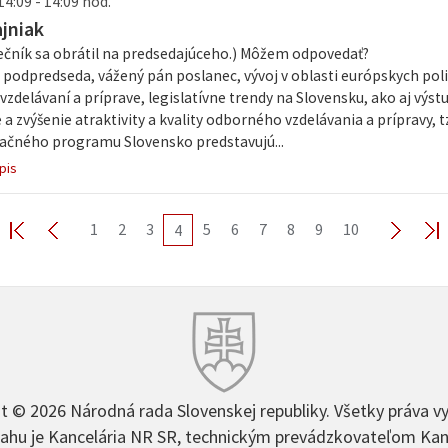
14:09 - 14:09 hod.
ajniak
Rečník sa obrátil na predsedajúceho.) Môžem odpovedať?
podpredseda, vážený pán poslanec, vývoj v oblasti európskych poli
delávaní a príprave, legislatívne trendy na Slovensku, ako aj výs
 a zvýšenie atraktivity a kvality odborného vzdelávania a prípravy, tzv
ačného programu Slovensko predstavujú...
pis
1
2
3
5
6
7
8
9
10
4
t © 2026 Národná rada Slovenskej republiky. Všetky práva v
hu je Kancelária NR SR, technickým prevádzkovateľom Kan