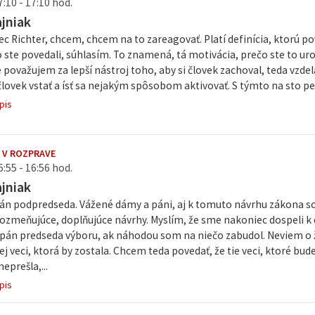
7:10 - 17:10 hod.
ajniak
c Richter, chcem, chcem na to zareagovať. Platí definícia, ktorú po
 ste povedali, súhlasím. To znamená, tá motivácia, prečo ste to urob
 považujem za lepší nástroj toho, aby si človek zachoval, teda vzd
lovek vstať a ísť sa nejakým spôsobom aktivovať. S týmto na sto per
pis
 V ROZPRAVE
6:55 - 16:56 hod.
ajniak
án podpredseda. Vážené dámy a páni, aj k tomuto návrhu zákona so
 pozmeňujúce, doplňujúce návrhy. Myslím, že sme nakoniec dospeli 
 pán predseda výboru, ak náhodou som na niečo zabudol. Neviem o
j veci, ktorá by zostala. Chcem teda povedať, že tie veci, ktoré b
neprešla,...
pis