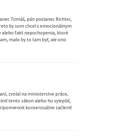
anec Tomáš, pán poslanec Richter,
 preto by som chcel s emocionálnym
y alebo fakt nepochopenia, ktoré
 tam, malo by to tam byť, ale ono
ní, zvolal na ministerstve práce,
niť tento zákon alebo ho vylepšiť,
 pripomienok konsenzuálne začleniť