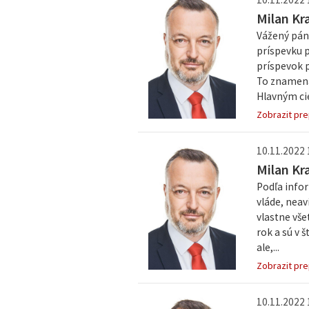
Milan Kr
Vážený pán 
príspevku p
príspevok p
To znamená,
Hlavným cie
Zobrazit pre
10.11.2022 
Milan Kr
Podľa info
vláde, neav
vlastne vše
rok a sú v 
ale,...
Zobrazit pre
10.11.2022 