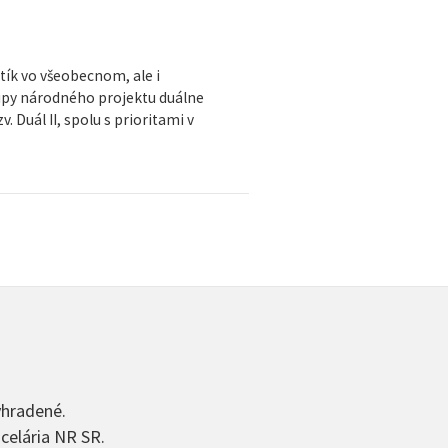
tík vo všeobecnom, ale i
tupy národného projektu duálne
. Duál II, spolu s prioritami v
yhradené.
celária NR SR.