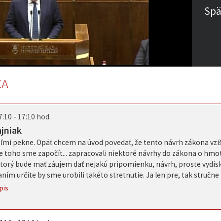
Spä
CA
7:10 - 17:10 hod.
ajniak
mi pekne. Opäť chcem na úvod povedať, že tento návrh zákona vzišie
e toho sme započít... zapracovali niektoré návrhy do zákona o hmot
torý bude mať záujem dať nejakú pripomienku, návrh, proste vydiskut
ním určite by sme urobili takéto stretnutie. Ja len pre, tak stručne n
pis