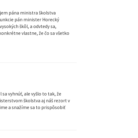
jem pána ministra školstva
funkcie pán minister Horecký
vysokých škôl, a odvtedy sa,
konkrétne vlastne, že čo sa všetko
sa vyhnúť, ale vyšlo to tak, že
sterstvom školstva aj náš rezort v
šime a snažíme sa to prispôsobiť