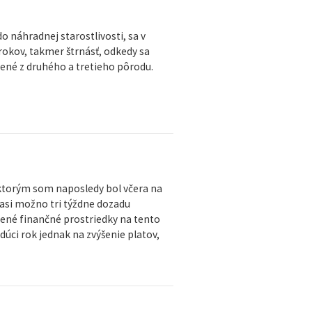
 náhradnej starostlivosti, sa v
 rokov, takmer štrnásť, odkedy sa
dené z druhého a tretieho pôrodu.
 ktorým som naposledy bol včera na
 asi možno tri týždne dozadu
ľnené finančné prostriedky na tento
úci rok jednak na zvýšenie platov,