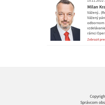
10.11.2022 
Milan Kr
Vážený... (
Vážený pán 
odbornom vz
vzdelávanie
rámci Oper
Zobrazit pre
Copyrigh
Správcom obsa