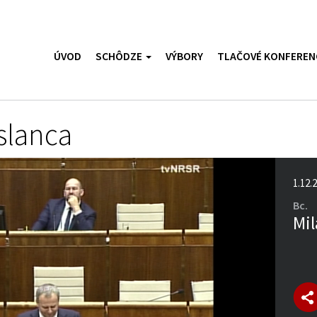
ÚVOD
SCHÔDZE
VÝBORY
TLAČOVÉ KONFEREN
slanca
1.12.
Bc.
Mil