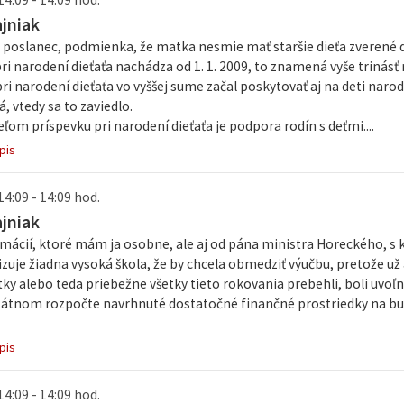
ajniak
poslanec, podmienka, že matka nesmie mať staršie dieťa zverené do
ri narodení dieťaťa nachádza od 1. 1. 2009, to znamená vyše trinásť
ri narodení dieťaťa vo vyššej sume začal poskytovať aj na deti naro
 vtedy sa to zaviedlo.
ľom príspevku pri narodení dieťaťa je podpora rodín s deťmi....
pis
14:09 - 14:09 hod.
ajniak
rmácií, ktoré mám ja osobne, ale aj od pána ministra Horeckého, s
izuje žiadna vysoká škola, že by chcela obmedziť výučbu, pretože už
tky alebo teda priebežne všetky tieto rokovania prebehli, boli uvo
štátnom rozpočte navrhnuté dostatočné finančné prostriedky na bud
pis
14:09 - 14:09 hod.