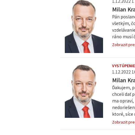
1.12.2022 1
Milan Kr
Pán poslane
všetkým, čo
vzdelávanie
ráno musí č
Zobrazit pre
VYSTÚPENIE
1.12.2022 1
Milan Kr
Ďakujem, p
chceli dať
ma opraví,
nedoriešene
ktoré, síce 
Zobrazit pre