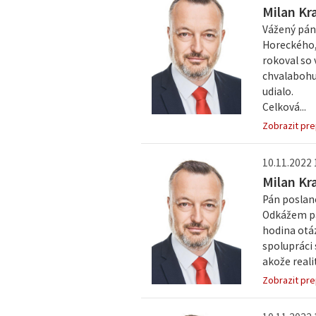
Milan Kr
Vážený pán
Horeckého,
rokoval so 
chvalabohu,
udialo.
Celková...
Zobrazit pre
10.11.2022 
Milan Kr
Pán poslan
Odkážem pán
hodina otáz
spolupráci 
akože realit
Zobrazit pre