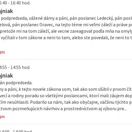
6:40 - 16:40 hod.
ajniak
 podpredseda, vážené dámy a páni, pán poslanec Ledecký, pán posl
elová, pán poslanec Oravec, na tejto téme mi veľmi záleží a práve
pretože mi na tom záleží, ale vecne zareagovať podľa mňa na omyl
 vyčítali v tom zákone a neni to tam, alebo ste povedali, že neni to
pis
4:55 - 14:55 hod.
ajniak
án podpredseda.
 a páni, k tejto novele zákona som, tak ako som sľúbil v prvom číta
vecí a rodiny poradu so všetkými poslancami, ktorí mali záujem dopl
čím nesúhlasili. Podarilo sa nám, tak ako obyčajne, väčšinu týchto
ctvom pozmeňujúcich návrhov a prostredníctvom aj výboru pre...
pis
14:09 - 14:09 hod.