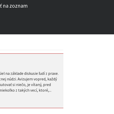
ť na zoznam
l na základe diskusie ľudí z praxe.
nej núdzi. Avizujem vopred, každý
ovať si niečo, je vítaný, pred
iekoľko z takých vecí, ktoré,...