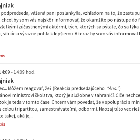
ajniak
 podpredseda, vážená pani poslankyňa, vzhľadom na to, že zastupu
 chcel by som vás najskôr informovať, že okamžite po nástupe do 
všetkými zúčastnenými aktérmi, tých, ktorých sa pýtate, čo sa týka 
 situácia výrazne pohla k lepšiemu. A teraz by som vás informoval 
pis
14:09 - 14:09 hod.
ajniak
ec... Môžem reagovať, že? (Reakcia predsedajúceho:
"Áno."
)
ovi ministrovi školstva, ktorý je služobne v zahraničí. Čiže nechcel 
ok je teda v tomto čase. Chcem vám povedať, že v spolupráci s mini
s celou tripartitou, zamestnávateľmi, odbormi. Naozaj túto vec rie
e takej, aká je,...
pis