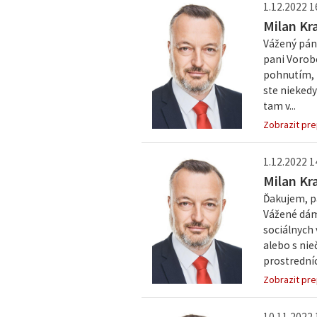
1.12.2022 1
Milan Kr
Vážený pán
pani Vorob
pohnutím, 
ste niekedy
tam v...
Zobrazit pre
1.12.2022 1
Milan Kr
Ďakujem, p
Vážené dámy
sociálnych 
alebo s nie
prostrední
Zobrazit pre
10.11.2022 