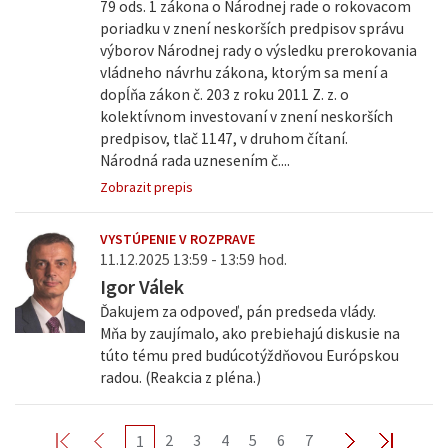
79 ods. 1 zákona o Národnej rade o rokovacom
poriadku v znení neskorších predpisov správu
výborov Národnej rady o výsledku prerokovania
vládneho návrhu zákona, ktorým sa mení a
dopĺňa zákon č. 203 z roku 2011 Z. z. o
kolektívnom investovaní v znení neskorších
predpisov, tlač 1147, v druhom čítaní.
Národná rada uznesením č....
Zobrazit prepis
VYSTÚPENIE V ROZPRAVE
11.12.2025 13:59 - 13:59 hod.
Igor Válek
Ďakujem za odpoveď, pán predseda vlády.
Mňa by zaujímalo, ako prebiehajú diskusie na
túto tému pred budúcotýždňovou Európskou
radou. (Reakcia z pléna.)
2
3
4
5
6
7
1