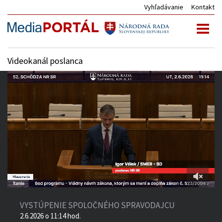
Vyhľadávanie
Kontakt
Toggl
naviga
Videokanál poslanca
2:00:07
of
VYSTÚPENIE SPOLOČNÉHO SPRAVODAJCU
3:46:24
2.6.2026 o 11:14 hod.