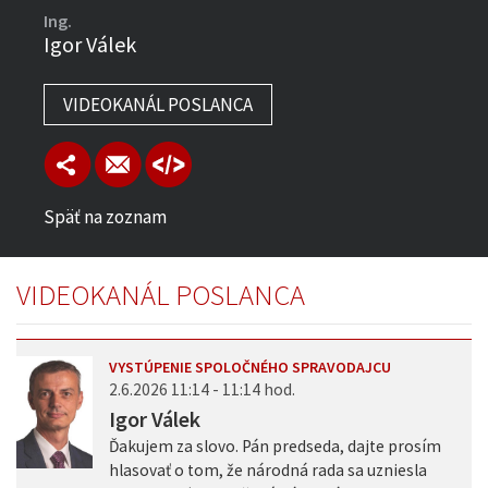
Ing.
Igor Válek
VIDEOKANÁL POSLANCA
Späť na zoznam
VIDEOKANÁL POSLANCA
VYSTÚPENIE SPOLOČNÉHO SPRAVODAJCU
2.6.2026 11:14 - 11:14 hod.
Igor Válek
Ďakujem za slovo. Pán predseda, dajte prosím
hlasovať o tom, že národná rada sa uzniesla