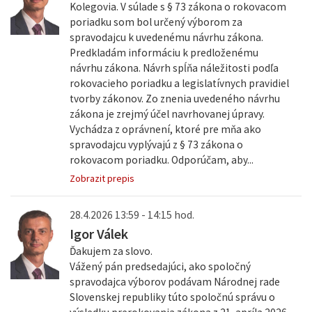
Kolegovia. V súlade s § 73 zákona o rokovacom
poriadku som bol určený výborom za
spravodajcu k uvedenému návrhu zákona.
Predkladám informáciu k predloženému
návrhu zákona. Návrh spĺňa náležitosti podľa
rokovacieho poriadku a legislatívnych pravidiel
tvorby zákonov. Zo znenia uvedeného návrhu
zákona je zrejmý účel navrhovanej úpravy.
Vychádza z oprávnení, ktoré pre mňa ako
spravodajcu vyplývajú z § 73 zákona o
rokovacom poriadku. Odporúčam, aby...
Zobrazit prepis
28.4.2026 13:59 - 14:15 hod.
Igor Válek
Ďakujem za slovo.
Vážený pán predsedajúci, ako spoločný
spravodajca výborov podávam Národnej rade
Slovenskej republiky túto spoločnú správu o