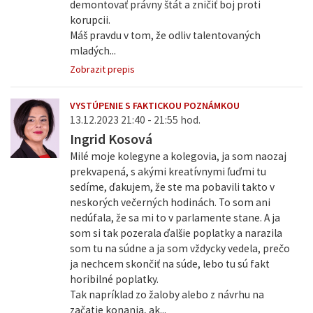
demontovať právny štát a zničiť boj proti
korupcii.
Máš pravdu v tom, že odliv talentovaných
mladých...
Zobrazit prepis
VYSTÚPENIE S FAKTICKOU POZNÁMKOU
13.12.2023 21:40 - 21:55 hod.
Ingrid Kosová
Milé moje kolegyne a kolegovia, ja som naozaj
prekvapená, s akými kreatívnymi ľuďmi tu
sedíme, ďakujem, že ste ma pobavili takto v
neskorých večerných hodinách. To som ani
nedúfala, že sa mi to v parlamente stane. A ja
som si tak pozerala ďalšie poplatky a narazila
som tu na súdne a ja som vždycky vedela, prečo
ja nechcem skončiť na súde, lebo tu sú fakt
horibilné poplatky.
Tak napríklad zo žaloby alebo z návrhu na
začatie konania, ak...