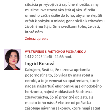
situácia pri vývoji detí rapídne zhoršila, a my
musíme investovať ako štát aj ako učitelia
omnoho väčšie úsilie do toho, aby sme zlepšili
vzťah k pohybu u mladej generácii a k zdravému
životnému štýlu. Sme svedkami toho, že deti,
ktoré nám...
Zobrazit prepis
VYSTÚPENIE S FAKTICKOU POZNÁMKOU
14.12.2023 11:40 - 11:55 hod.
Ingrid Kosová
Ďakujem, Beátka, že si znova upriamila
pozornosť na to, čo vláda by mala robiť a
nerobí, a to je venovať sa opatreniam, ktoré
naozaj naštartujú ekonomiku aj z dlhodobého
horizontu, najmä v oblastiach školstva a
zdravotníctva, čo sú prioritné oblasti, ale
miesto toho nás už vlastne od počiatku
zásobuje návrhmi zákonov, ktoré majú zatiaľ