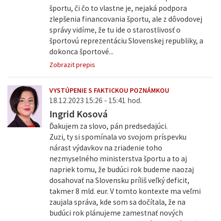
športu, či čo to vlastne je, nejaká podpora
zlepšenia financovania športu, ale z dôvodovej
správy vidíme, že tu ide o starostlivosť o
športovú reprezentáciu Slovenskej republiky, a
dokonca športové...
Zobrazit prepis
VYSTÚPENIE S FAKTICKOU POZNÁMKOU
18.12.2023 15:26 - 15:41 hod.
Ingrid Kosová
Ďakujem za slovo, pán predsedajúci.
Zuzi, ty si spomínala vo svojom príspevku
nárast výdavkov na zriadenie toho
nezmyselného ministerstva športu a to aj
napriek tomu, že budúci rok budeme naozaj
dosahovať na Slovensku príliš veľký deficit,
takmer 8 mld. eur. V tomto kontexte ma veľmi
zaujala správa, kde som sa dočítala, že na
budúci rok plánujeme zamestnať nových