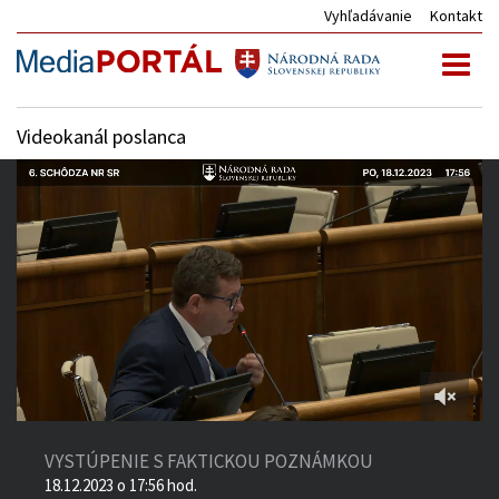
Vyhľadávanie
Kontakt
Toggl
naviga
Videokanál poslanca
4:00:00
of
VYSTÚPENIE S FAKTICKOU POZNÁMKOU
10:08:06
18.12.2023 o 17:56 hod.