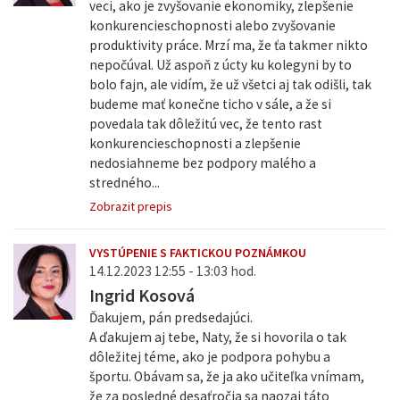
veci, ako je zvyšovanie ekonomiky, zlepšenie
konkurencieschopnosti alebo zvyšovanie
produktivity práce. Mrzí ma, že ťa takmer nikto
nepočúval. Už aspoň z úcty ku kolegyni by to
bolo fajn, ale vidím, že už všetci aj tak odišli, tak
budeme mať konečne ticho v sále, a že si
povedala tak dôležitú vec, že tento rast
konkurencieschopnosti a zlepšenie
nedosiahneme bez podpory malého a
stredného...
Zobrazit prepis
VYSTÚPENIE S FAKTICKOU POZNÁMKOU
14.12.2023 12:55 - 13:03 hod.
Ingrid Kosová
Ďakujem, pán predsedajúci.
A ďakujem aj tebe, Naty, že si hovorila o tak
dôležitej téme, ako je podpora pohybu a
športu. Obávam sa, že ja ako učiteľka vnímam,
že za posledné desaťročia sa naozaj táto