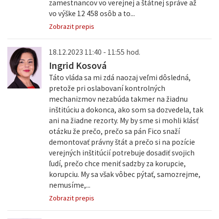
zamestnancov vo verejnej a štátnej správe až
vo výške 12 458 osôb a to...
Zobrazit prepis
18.12.2023 11:40 - 11:55 hod.
Ingrid Kosová
Táto vláda sa mi zdá naozaj veľmi dôsledná,
pretože pri oslabovaní kontrolných
mechanizmov nezabúda takmer na žiadnu
inštitúciu a dokonca, ako som sa dozvedela, tak
ani na žiadne rezorty. My by sme si mohli klásť
otázku že prečo, prečo sa pán Fico snaží
demontovať právny štát a prečo si na pozície
verejných inštitúcií potrebuje dosadiť svojich
ľudí, prečo chce meniť sadzby za korupcie,
korupciu. My sa však vôbec pýtať, samozrejme,
nemusíme,...
Zobrazit prepis