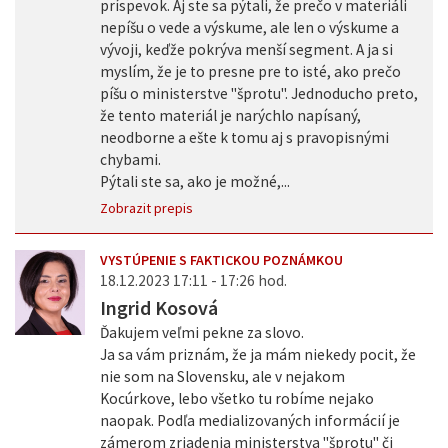
príspevok. Aj ste sa pýtali, že prečo v materiáli
nepíšu o vede a výskume, ale len o výskume a
vývoji, keďže pokrýva menší segment. A ja si
myslím, že je to presne pre to isté, ako prečo
píšu o ministerstve "šprotu". Jednoducho preto,
že tento materiál je narýchlo napísaný,
neodborne a ešte k tomu aj s pravopisnými
chybami.
Pýtali ste sa, ako je možné,...
Zobrazit prepis
VYSTÚPENIE S FAKTICKOU POZNÁMKOU
18.12.2023 17:11 - 17:26 hod.
Ingrid Kosová
Ďakujem veľmi pekne za slovo.
Ja sa vám priznám, že ja mám niekedy pocit, že
nie som na Slovensku, ale v nejakom
Kocúrkove, lebo všetko tu robíme nejako
naopak. Podľa medializovaných informácií je
zámerom zriadenia ministerstva "šprotu" či