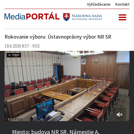
Vyhľadávanie
Kontakt
Toggl
naviga
Rokovanie výboru: Ústavnoprávny výbor NR SR
18.6.2026 8:57 - 9:02
Miesto: budova NR SR, Námestie A.