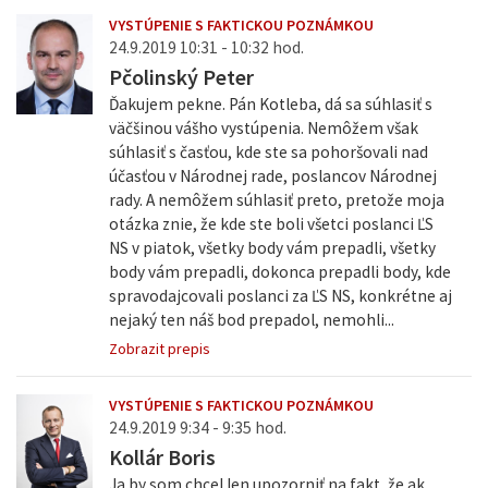
VYSTÚPENIE S FAKTICKOU POZNÁMKOU
24.9.2019 10:31 - 10:32 hod.
Pčolinský Peter
Ďakujem pekne. Pán Kotleba, dá sa súhlasiť s
väčšinou vášho vystúpenia. Nemôžem však
súhlasiť s časťou, kde ste sa pohoršovali nad
účasťou v Národnej rade, poslancov Národnej
rady. A nemôžem súhlasiť preto, pretože moja
otázka znie, že kde ste boli všetci poslanci ĽS
NS v piatok, všetky body vám prepadli, všetky
body vám prepadli, dokonca prepadli body, kde
spravodajcovali poslanci za ĽS NS, konkrétne aj
nejaký ten náš bod prepadol, nemohli...
Zobrazit prepis
VYSTÚPENIE S FAKTICKOU POZNÁMKOU
24.9.2019 9:34 - 9:35 hod.
Kollár Boris
Ja by som chcel len upozorniť na fakt, že ak