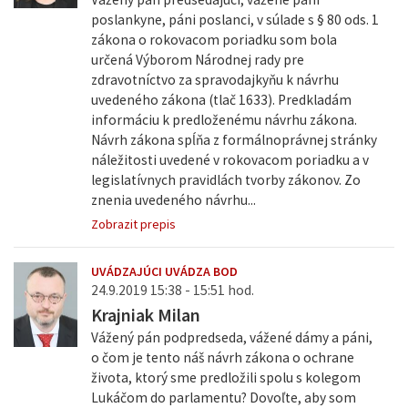
poslankyne, páni poslanci, v súlade s § 80 ods. 1
zákona o rokovacom poriadku som bola
určená Výborom Národnej rady pre
zdravotníctvo za spravodajkyňu k návrhu
uvedeného zákona (tlač 1633). Predkladám
informáciu k predloženému návrhu zákona.
Návrh zákona spĺňa z formálnoprávnej stránky
náležitosti uvedené v rokovacom poriadku a v
legislatívnych pravidlách tvorby zákonov. Zo
znenia uvedeného návrhu...
Zobrazit prepis
UVÁDZAJÚCI UVÁDZA BOD
24.9.2019 15:38 - 15:51 hod.
Krajniak Milan
Vážený pán podpredseda, vážené dámy a páni,
o čom je tento náš návrh zákona o ochrane
života, ktorý sme predložili spolu s kolegom
Lukáčom do parlamentu? Dovoľte, aby som