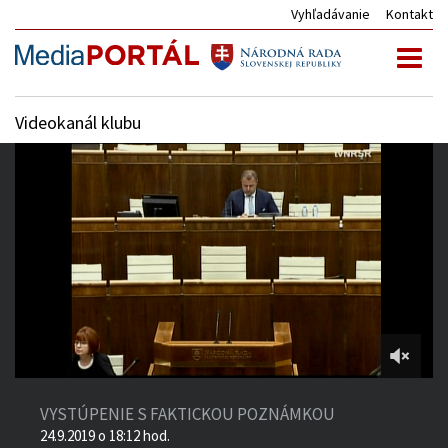
Vyhľadávanie
Kontakt
Toggl
naviga
Videokanál klubu
4:17:18
of
VYSTÚPENIE S FAKTICKOU POZNÁMKOU
5:06:34
24.9.2019 o 18:12 hod.