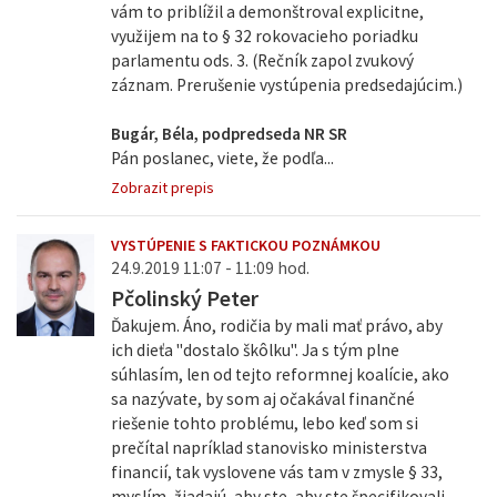
vám to priblížil a demonštroval explicitne,
využijem na to § 32 rokovacieho poriadku
parlamentu ods. 3. (Rečník zapol zvukový
záznam. Prerušenie vystúpenia predsedajúcim.)
Bugár, Béla, podpredseda NR SR
Pán poslanec, viete, že podľa...
Zobrazit prepis
VYSTÚPENIE S FAKTICKOU POZNÁMKOU
24.9.2019 11:07 - 11:09 hod.
Pčolinský Peter
Ďakujem. Áno, rodičia by mali mať právo, aby
ich dieťa "dostalo škôlku". Ja s tým plne
súhlasím, len od tejto reformnej koalície, ako
sa nazývate, by som aj očakával finančné
riešenie tohto problému, lebo keď som si
prečítal napríklad stanovisko ministerstva
financií, tak vyslovene vás tam v zmysle § 33,
myslím, žiadajú, aby ste, aby ste špecifikovali