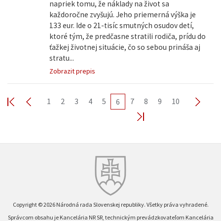
napriek tomu, že náklady na život sa
každoročne zvyšujú. Jeho priemerná výška je
133 eur. Ide o 21-tisíc smutných osudov detí,
ktoré tým, že predčasne stratili rodiča, prídu do
ťažkej životnej situácie, čo so sebou prináša aj
stratu...
Zobrazit prepis
1
2
3
4
5
7
8
9
10
6
Copyright © 2026 Národná rada Slovenskej republiky. Všetky práva vyhradené.
Správcom obsahu je Kancelária NR SR, technickým prevádzkovateľom Kancelária