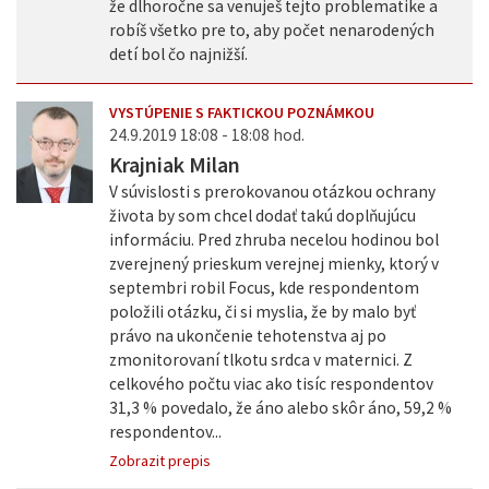
že dlhoročne sa venuješ tejto problematike a
robíš všetko pre to, aby počet nenarodených
detí bol čo najnižší.
VYSTÚPENIE S FAKTICKOU POZNÁMKOU
24.9.2019 18:08 - 18:08 hod.
Krajniak Milan
V súvislosti s prerokovanou otázkou ochrany
života by som chcel dodať takú doplňujúcu
informáciu. Pred zhruba necelou hodinou bol
zverejnený prieskum verejnej mienky, ktorý v
septembri robil Focus, kde respondentom
položili otázku, či si myslia, že by malo byť
právo na ukončenie tehotenstva aj po
zmonitorovaní tlkotu srdca v maternici. Z
celkového počtu viac ako tisíc respondentov
31,3 % povedalo, že áno alebo skôr áno, 59,2 %
respondentov...
Zobrazit prepis