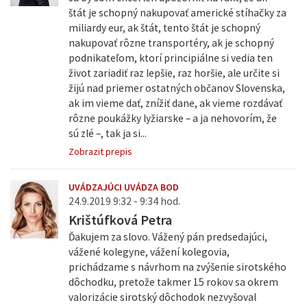
štát je schopný nakupovať americké stíhačky za
miliardy eur, ak štát, tento štát je schopný
nakupovať rôzne transportéry, ak je schopný
podnikateľom, ktorí principiálne si vedia ten
život zariadiť raz lepšie, raz horšie, ale určite si
žijú nad priemer ostatných občanov Slovenska,
ak im vieme dať, znížiť dane, ak vieme rozdávať
rôzne poukážky lyžiarske – a ja nehovorím, že
sú zlé –, tak ja si...
Zobrazit prepis
UVÁDZAJÚCI UVÁDZA BOD
24.9.2019 9:32 - 9:34 hod.
Krištúfková Petra
Ďakujem za slovo. Vážený pán predsedajúci,
vážené kolegyne, vážení kolegovia,
prichádzame s návrhom na zvýšenie sirotského
dôchodku, pretože takmer 15 rokov sa okrem
valorizácie sirotský dôchodok nezvyšoval