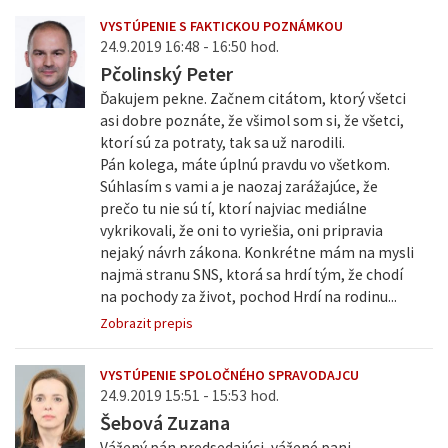
VYSTÚPENIE S FAKTICKOU POZNÁMKOU
24.9.2019 16:48 - 16:50 hod.
Pčolinský Peter
Ďakujem pekne. Začnem citátom, ktorý všetci
asi dobre poznáte, že všimol som si, že všetci,
ktorí sú za potraty, tak sa už narodili.
Pán kolega, máte úplnú pravdu vo všetkom.
Súhlasím s vami a je naozaj zarážajúce, že
prečo tu nie sú tí, ktorí najviac mediálne
vykrikovali, že oni to vyriešia, oni pripravia
nejaký návrh zákona. Konkrétne mám na mysli
najmä stranu SNS, ktorá sa hrdí tým, že chodí
na pochody za život, pochod Hrdí na rodinu...
Zobrazit prepis
VYSTÚPENIE SPOLOČNÉHO SPRAVODAJCU
24.9.2019 15:51 - 15:53 hod.
Šebová Zuzana
Vážený pán predsedajúci, vážené pani