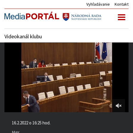
Vyhľadávanie
Kontakt
Toggl
naviga
Videokanál klubu
2:30:48
of
16.2.2022 o 16:25 hod.
3:08:49
Mgr.