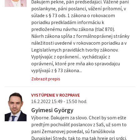
Ďakujem pekne, pán predsedajúci. Vážené pani
poslankyne, páni poslanci, vážení prítomní, v
súlade s § 73 ods. 1 zákona o rokovacom
poriadku predkladám informáciu k
predloženému návrhu zákona (tlač 870).
Návrh zákona spĺňa z formálnoprávnej stránky
náležitosti uvedené v rokovacom poriadku a v
Legislatívnych pravidlách tvorby zákonov.
Vyplývajúc z oprávnení... vychádzajúc z
oprávnení, ktoré pre mňa ako spravodajcu
vyplývajú z § 73 zákona...
Zobrazit prepis
VYSTÚPENIE V ROZPRAVE
16.2.2022 15:49 - 15:50 hod.
Gyimesi György
Výborne. Ďakujem za slovo. Chcel by som ešte
predtým pochváliť poslancov z SaS, už som to
pani Zemanovej povedal, sú fanúšikovia
Dunajskej Stredy, tak to ma tak hreje pri srdci.