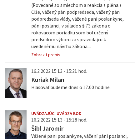
(Povedané so smiechom a reakcia z pléna.)
Čiže, vážený pán podpredseda, vážený pán
podpredseda vlády, vážené pani poslankyne,
páni poslanci, v súlade s § 73 zákona o
rokovacom poriadku som bol určený
predsedom výboru za spravodajcu k
uvedenému návrhu zákona....
Zobrazit prepis
16.2.2022 15:13 - 15:21 hod.
Kuriak Milan
Hlasovať budeme dnes o 17.00 hodine.
UVÁDZAJÚCI UVÁDZA BOD
16.2.2022 15:13 - 15:18 hod.
Šíbl Jaromír
Vážené pani poslankyne, vážení páni poslanci,