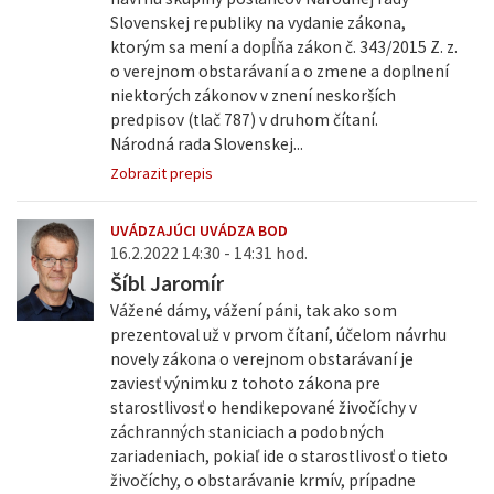
Slovenskej republiky na vydanie zákona,
ktorým sa mení a dopĺňa zákon č. 343/2015 Z. z.
o verejnom obstarávaní a o zmene a doplnení
niektorých zákonov v znení neskorších
predpisov (tlač 787) v druhom čítaní.
Národná rada Slovenskej...
Zobrazit prepis
UVÁDZAJÚCI UVÁDZA BOD
16.2.2022 14:30 - 14:31 hod.
Šíbl Jaromír
Vážené dámy, vážení páni, tak ako som
prezentoval už v prvom čítaní, účelom návrhu
novely zákona o verejnom obstarávaní je
zaviesť výnimku z tohoto zákona pre
starostlivosť o hendikepované živočíchy v
záchranných staniciach a podobných
zariadeniach, pokiaľ ide o starostlivosť o tieto
živočíchy, o obstarávanie krmív, prípadne