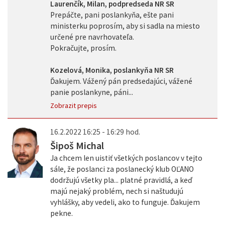
Laurenčík, Milan, podpredseda NR SR
Prepáčte, pani poslankyňa, ešte pani
ministerku poprosím, aby si sadla na miesto
určené pre navrhovateľa.
Pokračujte, prosím.
Kozelová, Monika, poslankyňa NR SR
Ďakujem. Vážený pán predsedajúci, vážené
panie poslankyne, páni...
Zobrazit prepis
16.2.2022 16:25 - 16:29 hod.
Šipoš Michal
Ja chcem len uistiť všetkých poslancov v tejto
sále, že poslanci za poslanecký klub OĽANO
dodržujú všetky pla... platné pravidlá, a keď
majú nejaký problém, nech si naštudujú
vyhlášky, aby vedeli, ako to funguje. Ďakujem
pekne.