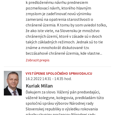
k predloženému návrhu prednesiem
pozmeňovací návrh, ktorého hlavným
zmyslom je zadefinovať novú výnimku
zameranú na opatrenia starostlivosti o
chránené územia. K tomu by som uviedol toľko,
že ako iste viete, na Slovensku je množstvo
chránených území, ktoré v zásade sú v dvoch
takých základných režimoch. Jednak sú to tie
známe a mnohokrát diskutované tzv.
bezzásahové chránené územia, kde vlastne...
Zobrazit prepis
VYSTÚPENIE SPOLOČNÉHO SPRAVODAJCU
16.2.2022 14:31 - 14:35 hod.
Kuriak Milan
Ďakujem za slovo. Vážený pán predsedajúci,
vážené kolegyne, kolegovia, predkladám túto
spoločnú správu výborov Národnej rady
Slovenskej republiky o výsledku rokovania
návrhu skupiny poslancov Národnej rady