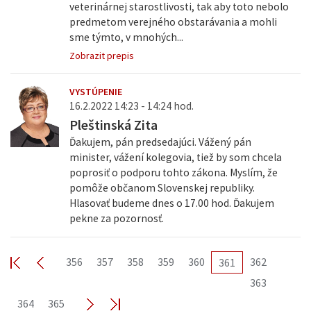
veterinárnej starostlivosti, tak aby toto nebolo
predmetom verejného obstarávania a mohli
sme týmto, v mnohých...
Zobrazit prepis
VYSTÚPENIE
16.2.2022 14:23 - 14:24 hod.
Pleštinská Zita
Ďakujem, pán predsedajúci. Vážený pán
minister, vážení kolegovia, tiež by som chcela
poprosiť o podporu tohto zákona. Myslím, že
pomôže občanom Slovenskej republiky.
Hlasovať budeme dnes o 17.00 hod. Ďakujem
pekne za pozornosť.
356
357
358
359
360
362
361
363
364
365