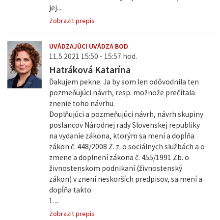
jej...
Zobrazit prepis
UVÁDZAJÚCI UVÁDZA BOD
11.5.2021 15:50 - 15:57 hod.
Hatráková Katarína
Ďakujem pekne. Ja by som len odôvodnila ten
pozmeňujúci návrh, resp. možnože prečítala
znenie toho návrhu.
Doplňujúci a pozmeňujúci návrh, návrh skupiny
poslancov Národnej rady Slovenskej republiky
na vydanie zákona, ktorým sa mení a dopĺňa
zákon č. 448/2008 Z. z. o sociálnych službách a o
zmene a doplnení zákona č. 455/1991 Zb. o
živnostenskom podnikaní (živnostenský
zákon) v znení neskorších predpisov, sa mení a
dopĺňa takto:
1....
Zobrazit prepis