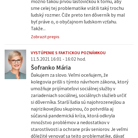
možno takou prvou lastovičkou k tomu, aby
sme celej tej problematike vrátili taký trochu
ľudský rozmer. Čiže preto ten dôverník by mal
byť práve o, o obyčajnom ľudskom vzťahu.
Takže...
Zobrazit prepis
VYSTÚPENIE S FAKTICKOU POZNÁMKOU
11.5.2021 16:01 - 16:02 hod.
Šofranko Mária
Ďakujem za slovo. Veľmi oceňujem, že
kolegovia prišli s týmto návrhom zákona, ktorý
umožňuje prijímateľovi sociálnej služby v
zariadeniach sociálnej, sociálnych služieb určiť
si dôverníka. Starší ľudia sú najohrozenejšou a
najrizikovejšou skupinou, čo potvrdila aj
súčasná pandemická kríza, ktorá odkryla
množstvo problémov a nedostatkov v
starostlivosti a ochrane práv seniorov. Je veľmi
dôležité venovať sa tejto problematike, dávať