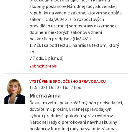
skupiny poslancov Národnej rady Slovenskej
republiky na vydanie zákona, ktorým sa dopĺňa
zákon č. 583/2004 Z. z. o rozpočtových
pravidlách územnej samosprávy a o zmene a
doplnení niektorých zákonov v znení
neskorších predpisov (tlač 451).
1. V čl. I sa bod textu 1 nahrádza textom, ktorý
znie:
V 7 ods. 1 písm. d)...
Zobrazit prepis
VYSTÚPENIE SPOLOČNÉHO SPRAVODAJCU
11.5.2021 16:10 - 16:12 hod.
Mierna Anna
Ďakujem veľmi pekne. Vážený pán predsedajúci,
dovoľte mi, prosím, určenej spravodajkyni
výboru predniesť spoločnú správu výborov
Národnej rady o prerokovaní návrhu skupiny
poslancov Národnej rady na vydanie zákona,