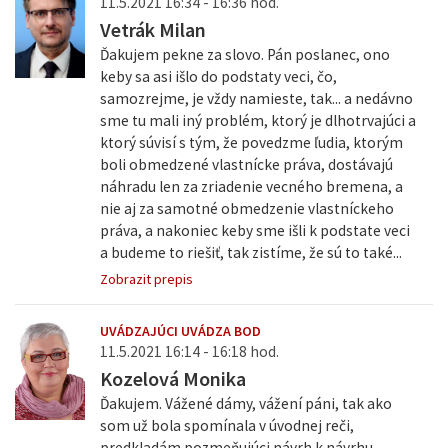
11.5.2021 16:34 - 16:36 hod.
Vetrák Milan
Ďakujem pekne za slovo. Pán poslanec, ono
keby sa asi išlo do podstaty veci, čo,
samozrejme, je vždy namieste, tak... a nedávno
sme tu mali iný problém, ktorý je dlhotrvajúci a
ktorý súvisí s tým, že povedzme ľudia, ktorým
boli obmedzené vlastnícke práva, dostávajú
náhradu len za zriadenie vecného bremena, a
nie aj za samotné obmedzenie vlastníckeho
práva, a nakoniec keby sme išli k podstate veci
a budeme to riešiť, tak zistíme, že sú to také...
Zobrazit prepis
UVÁDZAJÚCI UVÁDZA BOD
11.5.2021 16:14 - 16:18 hod.
Kozelová Monika
Ďakujem. Vážené dámy, vážení páni, tak ako
som už bola spomínala v úvodnej reči,
predkladám pozmeňujúci návrh k návrhu