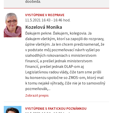
doobeda.
VYSTÚPENIE V ROZPRAVE
11.5.2021 16:43 - 16:46 hod.
Kozelová Monika
Ďakujem pekne. Ďakujem, kolegovia. Ja
ďakujem všetkým, ktorí sa zapojili do rozpravy,
úplne všetkým. Ja len chcem predznamenať, že
v podstate môj pozmeňovací návrh vyšiel po
siahodlhých rokovaniach s ministerstvom
financií, a prešiel jednak ministerstvom
financií, prešiel jednak OLAP-om aj
Legislatívnou radou vlády, čiže tam sme prišli
ku konsenzu spoločne so ZMOS-om, ktorý mal
k tomu nejaké výhrady, čiže nie je to samovoľný
pozmeňovák,...
Zobrazit prepis
VYSTÚPENIE S FAKTICKOU POZNÁMKOU