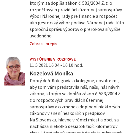
ktorým sa dopĺňa zákon č. 583/2004 Z. z. o
rozpočtových pravidlách územnej samosprávy.
Výbor Národnej rady pre financie a rozpočet
ako gestorský výbor podáva Národnej rade túto
spoločnú správu výborov o prerokovaní vyššie
uvedeného...
Zobrazit prepis
VYSTÚPENIE V ROZPRAVE
11.5.2021 16:04 - 16:10 hod.
Kozelová Monika
Dobrý deň. Kolegovia a kolegyne, dovoľte mi,
aby som vám predstavila náš, našu, náš návrh
zákona, ktorým sa dopĺňa zákon č. 583/2004 Z.
z o rozpočtových pravidlách územnej
samosprávy a o zmene a doplnení niektorých
zákonov v znení neskorších predpisov.
Na Slovensku, hlavne v rámci miest a obcí, sa
nachádza niekoľko desiatok tisíc kilometrov
ciest, ktoré nie sú zaradené do siete miestnych