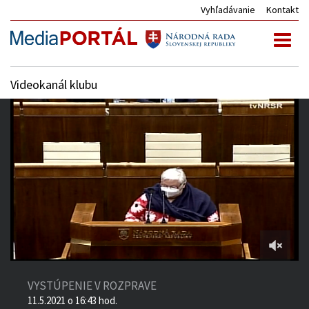
Vyhľadávanie
Kontakt
Toggl
naviga
Videokanál klubu
2:48:16
of
VYSTÚPENIE V ROZPRAVE
5:16:47
11.5.2021 o 16:43 hod.