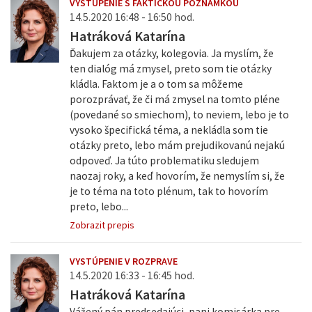
VYSTÚPENIE S FAKTICKOU POZNÁMKOU
14.5.2020 16:48 - 16:50 hod.
Hatráková Katarína
Ďakujem za otázky, kolegovia. Ja myslím, že
ten dialóg má zmysel, preto som tie otázky
kládla. Faktom je a o tom sa môžeme
porozprávať, že či má zmysel na tomto pléne
(povedané so smiechom), to neviem, lebo je to
vysoko špecifická téma, a nekládla som tie
otázky preto, lebo mám prejudikovanú nejakú
odpoveď. Ja túto problematiku sledujem
naozaj roky, a keď hovorím, že nemyslím si, že
je to téma na toto plénum, tak to hovorím
preto, lebo...
Zobrazit prepis
VYSTÚPENIE V ROZPRAVE
14.5.2020 16:33 - 16:45 hod.
Hatráková Katarína
Vážený pán predsedajúci, pani komisárka pre