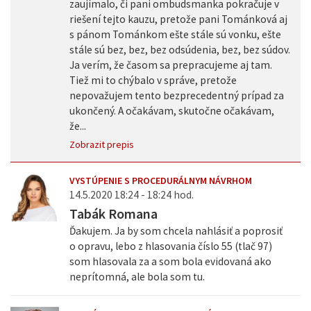
zaujímalo, či pani ombudsmanka pokračuje v
riešení tejto kauzu, pretože pani Tománková aj
s pánom Tománkom ešte stále sú vonku, ešte
stále sú bez, bez, bez odsúdenia, bez, bez súdov.
Ja verím, že časom sa prepracujeme aj tam.
Tiež mi to chýbalo v správe, pretože
nepovažujem tento bezprecedentný prípad za
ukončený. A očakávam, skutočne očakávam,
že...
Zobrazit prepis
VYSTÚPENIE S PROCEDURÁLNYM NÁVRHOM
14.5.2020 18:24 - 18:24 hod.
Tabák Romana
Ďakujem. Ja by som chcela nahlásiť a poprosiť
o opravu, lebo z hlasovania číslo 55 (tlač 97)
som hlasovala za a som bola evidovaná ako
neprítomná, ale bola som tu.