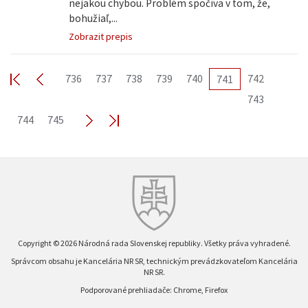
nejakou chybou. Problém spočíva v tom, že,
bohužiaľ,...
Zobrazit prepis
736
737
738
739
740
742
741
743
744
745
Copyright © 2026 Národná rada Slovenskej republiky. Všetky práva vyhradené.
Správcom obsahu je Kancelária NR SR, technickým prevádzkovateľom Kancelária
NR SR.
Podporované prehliadače: Chrome, Firefox