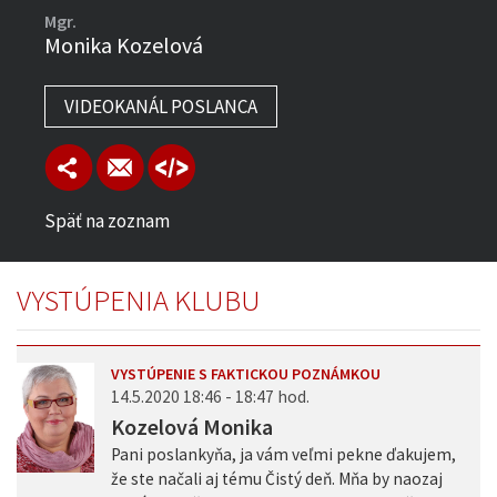
Mgr.
Monika Kozelová
VIDEOKANÁL POSLANCA
Späť na zoznam
VYSTÚPENIA KLUBU
VYSTÚPENIE S FAKTICKOU POZNÁMKOU
14.5.2020 18:46 - 18:47 hod.
Kozelová Monika
Pani poslankyňa, ja vám veľmi pekne ďakujem,
že ste načali aj tému Čistý deň. Mňa by naozaj