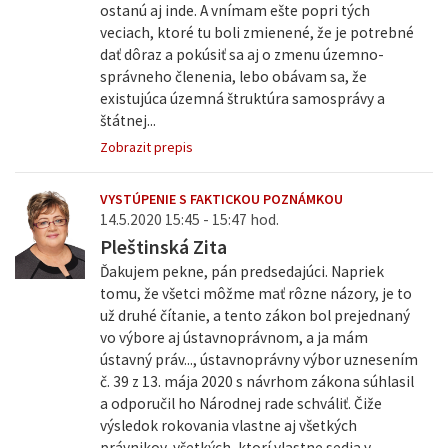
ostanú aj inde. A vnímam ešte popri tých
veciach, ktoré tu boli zmienené, že je potrebné
dať dôraz a pokúsiť sa aj o zmenu územno-
správneho členenia, lebo obávam sa, že
existujúca územná štruktúra samosprávy a
štátnej...
Zobrazit prepis
VYSTÚPENIE S FAKTICKOU POZNÁMKOU
14.5.2020 15:45 - 15:47 hod.
Pleštinská Zita
Ďakujem pekne, pán predsedajúci. Napriek
tomu, že všetci môžme mať rôzne názory, je to
už druhé čítanie, a tento zákon bol prejednaný
vo výbore aj ústavnoprávnom, a ja mám
ústavný práv..., ústavnoprávny výbor uznesením
č. 39 z 13. mája 2020 s návrhom zákona súhlasil
a odporučil ho Národnej rade schváliť. Čiže
výsledok rokovania vlastne aj všetkých
právnikov, všetkých, ktorí vlastne sedia v