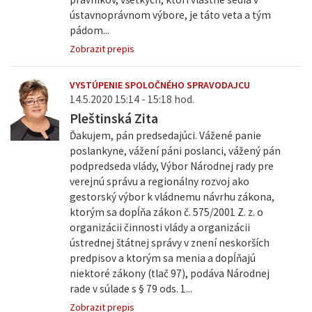
ústavnoprávnom výbore, je táto veta a tým
pádom...
Zobrazit prepis
VYSTÚPENIE SPOLOČNÉHO SPRAVODAJCU
14.5.2020 15:14 - 15:18 hod.
Pleštinská Zita
Ďakujem, pán predsedajúci. Vážené panie
poslankyne, vážení páni poslanci, vážený pán
podpredseda vlády, Výbor Národnej rady pre
verejnú správu a regionálny rozvoj ako
gestorský výbor k vládnemu návrhu zákona,
ktorým sa dopĺňa zákon č. 575/2001 Z. z. o
organizácii činnosti vlády a organizácii
ústrednej štátnej správy v znení neskorších
predpisov a ktorým sa menia a dopĺňajú
niektoré zákony (tlač 97), podáva Národnej
rade v súlade s § 79 ods. 1...
Zobrazit prepis