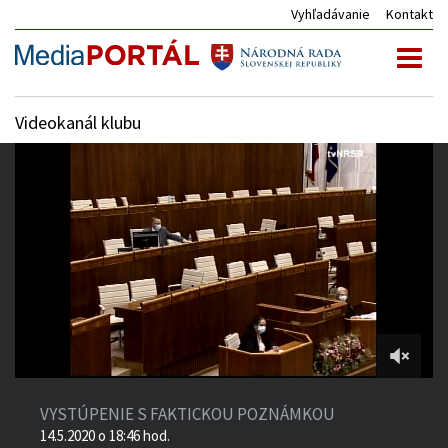
Vyhľadávanie
Kontakt
Toggl
naviga
Videokanál klubu
4:51:00
of
VYSTÚPENIE S FAKTICKOU POZNÁMKOU
5:07:43
14.5.2020 o 18:46 hod.