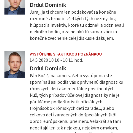
Drdul Dominik
Juraj, ja ti chcem len poďakovať za konečne
rozumné zhrnutie všetkých tých nezmyslov,
hlúpostí a invektív, ktoré tu odzneli a odznievali
niekoľko hodín, a za nejakú tú sumarizáciu a
konečné zvecnenie celej diskusie ďakujem.
VYSTÚPENIE S FAKTICKOU POZNÁMKOU
14.5.2020 10:10 - 10:11 hod.
Drdul Dominik
Pán Kočiš, na konci vašeho vystúpenia ste
spomínali asi podľa vás oprávnenú diagnostiku
rómskych detí ako mentálne postihnutých.
Nuž, tých prípadov účelovej diagnostiky nie je
pár. Máme podľa štatistík oficiálnych
trojnásobok rómskych detí zarade..., alebo
celkovo detí zaradených do špeciálnych škôl
oproti európskemu priemeru. Veľakrát sa tam
neocitajú len tak nejakou, nejakým omylom,