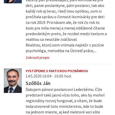
deti, panie poslankyne, páni poslanci, tak ako
každý rok aj teraz, i keď inou optikou, som si
prečítala správu o činnosti komisárky pre deti
za rok 2019. Priznávam ale, že rok čo rok to
bolo pre mňa menej a menej obľúbené čítanie
predovšetkým preto, že rozdiel medzi textom a
realitou sa neustále zväčšoval.
Realitou, ktorú som vnímala najskôr z pozície
psychológa, metodika na Ústredí práce,...
Zobrazit prepis
VYSTÚPENIE S FAKTICKOU POZNÁMKOU
14.5.2020 16:04 - 16:05 hod.
Szőllős Ján
Ďakujem pánovi poslancovi Ledeckému. Čiže
predstavil takú jasnú víziu toho, ako by mohol
regionálny rozvoj fungovať, a vítam, že bude
teda utvorené toto ministerstvo, kde to bude
na jednom mieste, aj keď niektoré veci ešte