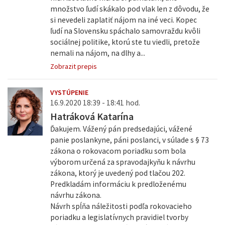
množstvo ľudí skákalo pod vlak len z dôvodu, že
si nevedeli zaplatiť nájom na iné veci. Kopec
ľudí na Slovensku spáchalo samovraždu kvôli
sociálnej politike, ktorú ste tu viedli, pretože
nemali na nájom, na dlhy a...
Zobrazit prepis
VYSTÚPENIE
16.9.2020 18:39 - 18:41 hod.
Hatráková Katarína
Ďakujem. Vážený pán predsedajúci, vážené
panie poslankyne, páni poslanci, v súlade s § 73
zákona o rokovacom poriadku som bola
výborom určená za spravodajkyňu k návrhu
zákona, ktorý je uvedený pod tlačou 202.
Predkladám informáciu k predloženému
návrhu zákona.
Návrh spĺňa náležitosti podľa rokovacieho
poriadku a legislatívnych pravidiel tvorby