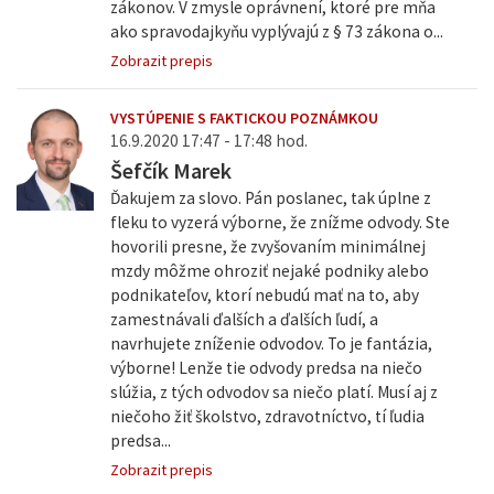
zákonov. V zmysle oprávnení, ktoré pre mňa
ako spravodajkyňu vyplývajú z § 73 zákona o...
Zobrazit prepis
VYSTÚPENIE S FAKTICKOU POZNÁMKOU
16.9.2020 17:47 - 17:48 hod.
Šefčík Marek
Ďakujem za slovo. Pán poslanec, tak úplne z
fleku to vyzerá výborne, že znížme odvody. Ste
hovorili presne, že zvyšovaním minimálnej
mzdy môžme ohroziť nejaké podniky alebo
podnikateľov, ktorí nebudú mať na to, aby
zamestnávali ďalších a ďalších ľudí, a
navrhujete zníženie odvodov. To je fantázia,
výborne! Lenže tie odvody predsa na niečo
slúžia, z tých odvodov sa niečo platí. Musí aj z
niečoho žiť školstvo, zdravotníctvo, tí ľudia
predsa...
Zobrazit prepis