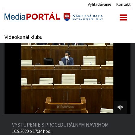
Vyhľadávanie
Kontakt
Toggl
naviga
Videokanál klubu
4:39:10
of
VYSTÚPENIE S PROCEDURÁLNYM NÁVRHOM
6:06:41
16.9.2020 o 17:34 hod.