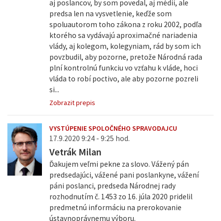
aj poslancov, by som povedal, aj médií, ale
predsa len na vysvetlenie, keďže som
spoluautorom toho zákona z roku 2002, podľa
ktorého sa vydávajú aproximačné nariadenia
vlády, aj kolegom, kolegyniam, rád by som ich
povzbudil, aby pozorne, pretože Národná rada
plní kontrolnú funkciu vo vzťahu k vláde, hoci
vláda to robí poctivo, ale aby pozorne pozreli
si...
Zobrazit prepis
VYSTÚPENIE SPOLOČNÉHO SPRAVODAJCU
17.9.2020 9:24 - 9:25 hod.
Vetrák Milan
Ďakujem veľmi pekne za slovo. Vážený pán
predsedajúci, vážené pani poslankyne, vážení
páni poslanci, predseda Národnej rady
rozhodnutím č. 1453 zo 16. júla 2020 pridelil
predmetnú informáciu na prerokovanie
ústavnoprávnemu výboru.