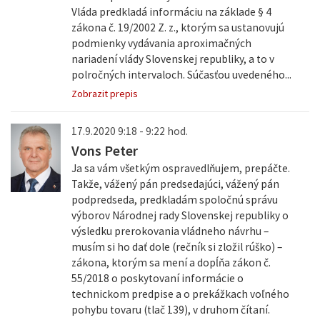
Vláda predkladá informáciu na základe § 4
zákona č. 19/2002 Z. z., ktorým sa ustanovujú
podmienky vydávania aproximačných
nariadení vlády Slovenskej republiky, a to v
polročných intervaloch. Súčasťou uvedeného...
Zobrazit prepis
17.9.2020 9:18 - 9:22 hod.
Vons Peter
Ja sa vám všetkým ospravedlňujem, prepáčte.
Takže, vážený pán predsedajúci, vážený pán
podpredseda, predkladám spoločnú správu
výborov Národnej rady Slovenskej republiky o
výsledku prerokovania vládneho návrhu –
musím si ho dať dole (rečník si zložil rúško) –
zákona, ktorým sa mení a dopĺňa zákon č.
55/2018 o poskytovaní informácie o
technickom predpise a o prekážkach voľného
pohybu tovaru (tlač 139), v druhom čítaní.