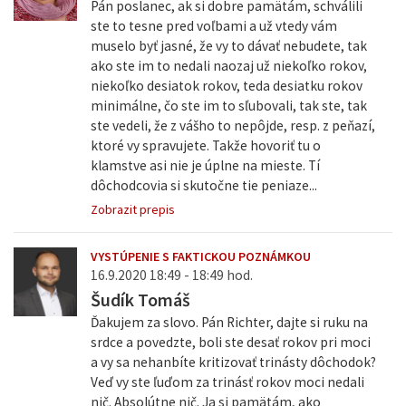
Pán poslanec, ak si dobre pamätám, schválili
ste to tesne pred voľbami a už vtedy vám
muselo byť jasné, že vy to dávať nebudete, tak
ako ste im to nedali naozaj už niekoľko rokov,
niekoľko desiatok rokov, teda desiatku rokov
minimálne, čo ste im to sľubovali, tak ste, tak
ste vedeli, že z vášho to nepôjde, resp. z peňazí,
ktoré vy spravujete. Takže hovoriť tu o
klamstve asi nie je úplne na mieste. Tí
dôchodcovia si skutočne tie peniaze...
Zobrazit prepis
VYSTÚPENIE S FAKTICKOU POZNÁMKOU
16.9.2020 18:49 - 18:49 hod.
Šudík Tomáš
Ďakujem za slovo. Pán Richter, dajte si ruku na
srdce a povedzte, boli ste desať rokov pri moci
a vy sa nehanbíte kritizovať trinásty dôchodok?
Veď vy ste ľuďom za trinásť rokov moci nedali
nič. Absolútne nič. Ja si pamätám, ako