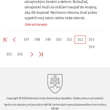
ukrajinským ženám a deťom. Bohužiaľ,
ukrajinskí muži sú otáčaní naspäť do krajiny,
aby išli bojovať. Nechcem nikomu brať právo
vyjadriť svoj názor alebo teda uberať...
Zobrazit prepis
347
348
349
350
351
353
352
354
355
356
Copyright © 2026 Národná rada Slovenskej republiky. Všetky práva vyhradené.
Správcom obsahu je Kancelária NR SR, technickým prevádzkovateľom Kancelária
NR SR.