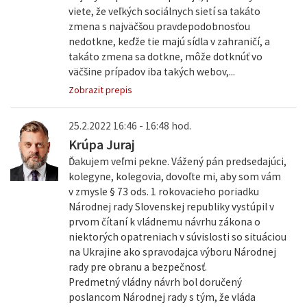
viete, že veľkých sociálnych sietí sa takáto
zmena s najväčšou pravdepodobnosťou
nedotkne, keďže tie majú sídla v zahraničí, a
takáto zmena sa dotkne, môže dotknúť vo
väčšine prípadov iba takých webov,...
Zobrazit prepis
25.2.2022 16:46 - 16:48 hod.
Krúpa Juraj
Ďakujem veľmi pekne. Vážený pán predsedajúci,
kolegyne, kolegovia, dovoľte mi, aby som vám
v zmysle § 73 ods. 1 rokovacieho poriadku
Národnej rady Slovenskej republiky vystúpil v
prvom čítaní k vládnemu návrhu zákona o
niektorých opatreniach v súvislosti so situáciou
na Ukrajine ako spravodajca výboru Národnej
rady pre obranu a bezpečnosť.
Predmetný vládny návrh bol doručený
poslancom Národnej rady s tým, že vláda