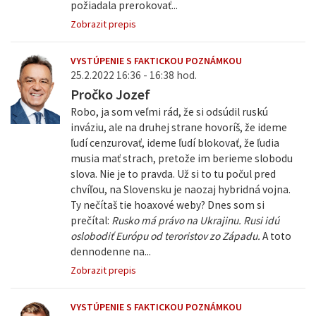
požiadala prerokovať...
Zobrazit prepis
VYSTÚPENIE S FAKTICKOU POZNÁMKOU
25.2.2022 16:36 - 16:38 hod.
Pročko Jozef
Robo, ja som veľmi rád, že si odsúdil ruskú
inváziu, ale na druhej strane hovoríš, že ideme
ľudí cenzurovať, ideme ľudí blokovať, že ľudia
musia mať strach, pretože im berieme slobodu
slova. Nie je to pravda. Už si to tu počul pred
chvíľou, na Slovensku je naozaj hybridná vojna.
Ty nečítaš tie hoaxové weby? Dnes som si
prečítal:
Rusko má právo na Ukrajinu. Rusi idú
oslobodiť Európu od teroristov zo Západu.
A toto
dennodenne na...
Zobrazit prepis
VYSTÚPENIE S FAKTICKOU POZNÁMKOU