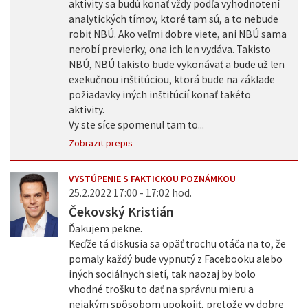
aktivity sa budú konať vždy podľa vyhodnotení
analytických tímov, ktoré tam sú, a to nebude
robiť NBÚ. Ako veľmi dobre viete, ani NBÚ sama
nerobí previerky, ona ich len vydáva. Takisto
NBÚ, NBÚ takisto bude vykonávať a bude už len
exekučnou inštitúciou, ktorá bude na základe
požiadavky iných inštitúcií konať takéto
aktivity.
Vy ste síce spomenul tam to...
Zobrazit prepis
VYSTÚPENIE S FAKTICKOU POZNÁMKOU
25.2.2022 17:00 - 17:02 hod.
Čekovský Kristián
Ďakujem pekne.
Keďže tá diskusia sa opäť trochu otáča na to, že
pomaly každý bude vypnutý z Facebooku alebo
iných sociálnych sietí, tak naozaj by bolo
vhodné trošku to dať na správnu mieru a
nejakým spôsobom upokojiť, pretože vy dobre