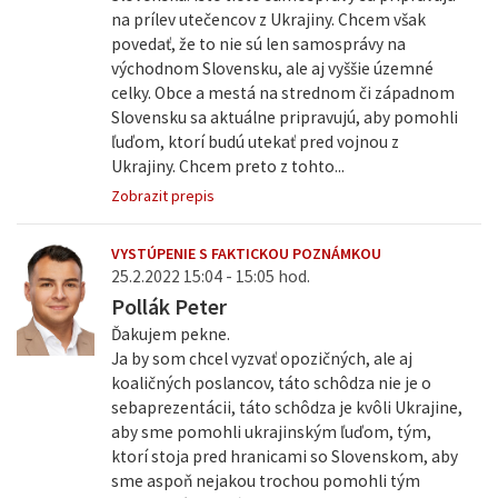
na prílev utečencov z Ukrajiny. Chcem však
povedať, že to nie sú len samosprávy na
východnom Slovensku, ale aj vyššie územné
celky. Obce a mestá na strednom či západnom
Slovensku sa aktuálne pripravujú, aby pomohli
ľuďom, ktorí budú utekať pred vojnou z
Ukrajiny. Chcem preto z tohto...
Zobrazit prepis
VYSTÚPENIE S FAKTICKOU POZNÁMKOU
25.2.2022 15:04 - 15:05 hod.
Pollák Peter
Ďakujem pekne.
Ja by som chcel vyzvať opozičných, ale aj
koaličných poslancov, táto schôdza nie je o
sebaprezentácii, táto schôdza je kvôli Ukrajine,
aby sme pomohli ukrajinským ľuďom, tým,
ktorí stoja pred hranicami so Slovenskom, aby
sme aspoň nejakou trochou pomohli tým