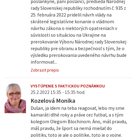
poslankyne, páni poslanci, predseda Národnej
rady
Slovenskej republiky rozhodnutím č. 935 z
25. februára 2022 pridelil návrh vlády na
skrátené legislatívne konanie o vládnom
návrhu zákona o niektorých opatreniach v
súvislosti so situáciou na Ukrajine na
prerokovanie Výboru Národnej rady Slovenskej
republiky pre obranu a bezpečnosť s tým, že o
výsledku prerokovania uvedeného návrhu bude
informovať...
Zobrazit prepis
VYSTÚPENIE S FAKTICKOU POZNÁMKOU
25.2.2022 15:35 - 15:35 hod.
Kozelová Monika
Dušan, ja idem na teba reagovať, lebo my sme
kamaráti dlhé roky a práve cez futbal, a s tým
kolegom Olegom Blochinom. Áno, máš pravdu,
máš pravdu, že šport sa nemá miešať do
politiky, toto je ale o politike, toto je o vojne.