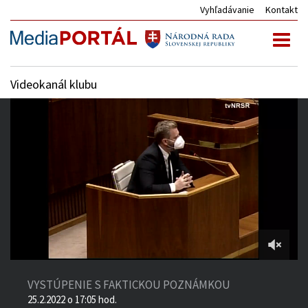
Vyhľadávanie
Kontakt
Toggl
naviga
Videokanál klubu
3:40:55
of
VYSTÚPENIE S FAKTICKOU POZNÁMKOU
4:14:58
25.2.2022 o 17:05 hod.