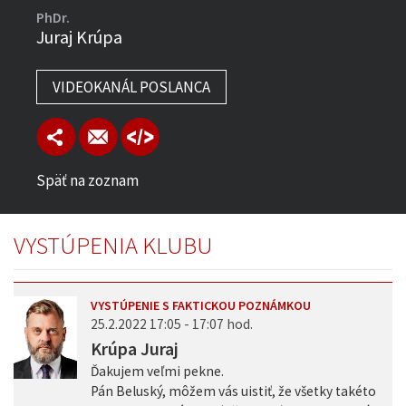
PhDr.
Juraj Krúpa
VIDEOKANÁL POSLANCA
Späť na zoznam
VYSTÚPENIA KLUBU
VYSTÚPENIE S FAKTICKOU POZNÁMKOU
25.2.2022 17:05 - 17:07 hod.
Krúpa Juraj
Ďakujem veľmi pekne.
Pán Beluský, môžem vás uistiť, že všetky takéto