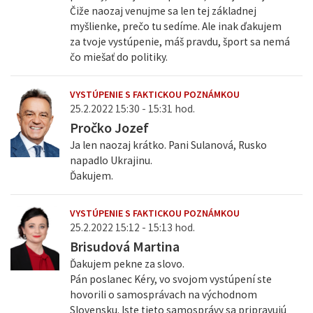
Čiže naozaj venujme sa len tej základnej
myšlienke, prečo tu sedíme. Ale inak ďakujem
za tvoje vystúpenie, máš pravdu, šport sa nemá
čo miešať do politiky.
VYSTÚPENIE S FAKTICKOU POZNÁMKOU
25.2.2022 15:30 - 15:31 hod.
Pročko Jozef
Ja len naozaj krátko. Pani Sulanová, Rusko
napadlo Ukrajinu.
Ďakujem.
VYSTÚPENIE S FAKTICKOU POZNÁMKOU
25.2.2022 15:12 - 15:13 hod.
Brisudová Martina
Ďakujem pekne za slovo.
Pán poslanec Kéry, vo svojom vystúpení ste
hovorili o samosprávach na východnom
Slovensku. Iste tieto samosprávy sa pripravujú