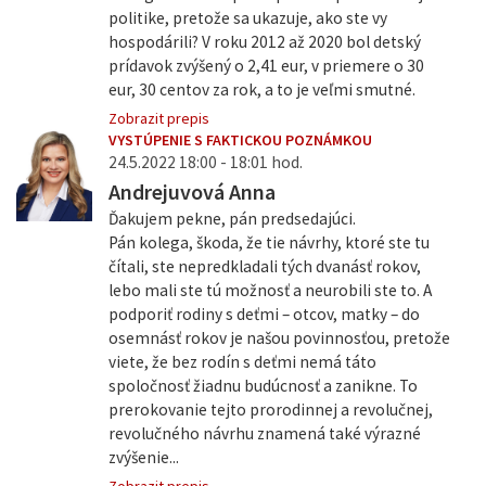
politike, pretože sa ukazuje, ako ste vy
hospodárili? V roku 2012 až 2020 bol detský
prídavok zvýšený o 2,41 eur, v priemere o 30
eur, 30 centov za rok, a to je veľmi smutné.
Zobrazit prepis
VYSTÚPENIE S FAKTICKOU POZNÁMKOU
24.5.2022 18:00 - 18:01 hod.
Andrejuvová Anna
Ďakujem pekne, pán predsedajúci.
Pán kolega, škoda, že tie návrhy, ktoré ste tu
čítali, ste nepredkladali tých dvanásť rokov,
lebo mali ste tú možnosť a neurobili ste to. A
podporiť rodiny s deťmi – otcov, matky – do
osemnásť rokov je našou povinnosťou, pretože
viete, že bez rodín s deťmi nemá táto
spoločnosť žiadnu budúcnosť a zanikne. To
prerokovanie tejto prorodinnej a revolučnej,
revolučného návrhu znamená také výrazné
zvýšenie...