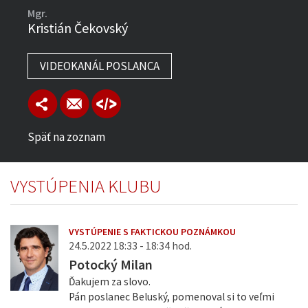
Mgr.
Kristián Čekovský
VIDEOKANÁL POSLANCA
Späť na zoznam
VYSTÚPENIA KLUBU
VYSTÚPENIE S FAKTICKOU POZNÁMKOU
24.5.2022 18:33 - 18:34 hod.
Potocký Milan
Ďakujem za slovo.
Pán poslanec Beluský, pomenoval si to veľmi