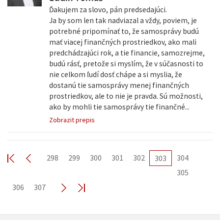
Ďakujem za slovo, pán predsedajúci.
Ja by som len tak nadviazal a vždy, poviem, je
potrebné pripomínať to, že samosprávy budú
mať viacej finančných prostriedkov, ako mali
predchádzajúci rok, a tie financie, samozrejme,
budú rásť, pretože si myslím, že v súčasnosti to
nie celkom ľudí dosť chápe a si myslia, že
dostanú tie samosprávy menej finančných
prostriedkov, ale to nie je pravda. Sú možnosti,
ako by mohli tie samosprávy tie finančné...
Zobrazit prepis
298
299
300
301
302
304
303
305
306
307