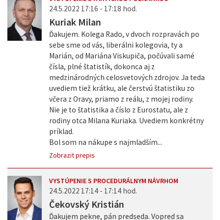
24.5.2022 17:16 - 17:18 hod.
Kuriak Milan
Ďakujem. Kolega Rado, v dvoch rozpravách po
sebe sme od vás, liberálni kolegovia, ty a
Marián, od Mariána Viskupiča, počúvali samé
čísla, plné štatistík, dokonca aj z
medzinárodných celosvetových zdrojov. Ja teda
uvediem tiež krátku, ale čerstvú štatistiku zo
včera z Oravy, priamo z reálu, z mojej rodiny.
Nie je to štatistika a číslo z Eurostatu, ale z
rodiny otca Milana Kuriaka. Uvediem konkrétny
príklad.
Bol som na nákupe s najmladším...
Zobrazit prepis
VYSTÚPENIE S PROCEDURÁLNYM NÁVRHOM
24.5.2022 17:14 - 17:14 hod.
Čekovský Kristián
Ďakujem pekne, pán predseda. Vopred sa