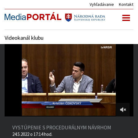
Vyhľadávanie
Kontakt
Toggl
naviga
Videokanál klubu
3:19:11
of
VYSTÚPENIE S PROCEDURÁLNYM NÁVRHOM
7:39:16
24.5.2022 o 17:14 hod.