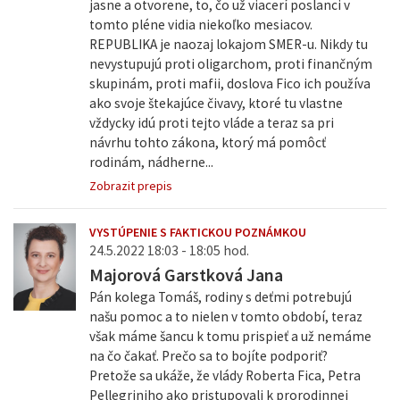
jasne a otvorene, to, čo už viacerí poslanci v
tomto pléne vidia niekoľko mesiacov.
REPUBLIKA je naozaj lokajom SMER-u. Nikdy tu
nevystupujú proti oligarchom, proti finančným
skupinám, proti mafii, doslova Fico ich používa
ako svoje štekajúce čivavy, ktoré tu vlastne
vždycky idú proti tejto vláde a teraz sa pri
návrhu tohto zákona, ktorý má pomôcť
rodinám, nádherne...
Zobrazit prepis
VYSTÚPENIE S FAKTICKOU POZNÁMKOU
24.5.2022 18:03 - 18:05 hod.
Majorová Garstková Jana
Pán kolega Tomáš, rodiny s deťmi potrebujú
našu pomoc a to nielen v tomto období, teraz
však máme šancu k tomu prispieť a už nemáme
na čo čakať. Prečo sa to bojíte podporiť?
Pretože sa ukáže, že vlády Roberta Fica, Petra
Pellegriniho ako pristupovali k prorodinnej