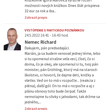
Krúžkovné Igora Matoviča výrazne rozšíri
možnosti nových krúžkov. Dnes štát prispieva
32 eur za rok a iba...
Zobrazit prepis
VYSTÚPENIE S FAKTICKOU POZNÁMKOU
24.5.2022 16:41 - 16:43 hod.
Nemec Richard
Ďakujem, pán predsedajúci.
Marián, ja sa budem venovať jednej téme, lebo
si tu spomenul strašne veľa vecí, čísel, čo si
doma, čo je okej, ale spomenul si tu, tvoj pán
minister, pán Gröhling, ktorý má na starosti
školstvo, si hovoril, že dajme deti, knižky a
všetko. Veď on to má v rozpočte... (reakcia z
pléna), ďalší gól. On to má v rozpočte a aj z
plánu obnovy toto bude čerpať. Takže
nemotajme tu slivky s jahodami, tak držme sa
jedného,...
Zobrazit prepis