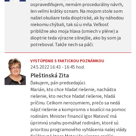
ospravedlňujem, nemám procedurálny návrh,
len veľmi krátky oznam. Na mojom stole som
našiel okuliare teda dioptrické, ak by náhodou
niekomu chýbali, tak sú u mňa. Veľkosť
približne ako moja hlava (smiech v pléne) a
dioptrie teda výrazne silnejšie, ako by som ja
potreboval. Takže nech sa páči.
VYSTÚPENIE S FAKTICKOU POZNÁMKOU
24.5.2022 16:43 - 16:45 hod.
Pleštinská Zita
Ďakujem, pán predsedajúci.
Marián, kto chce hľadať riešenie, nachádza
riešenie, kto nechce hľadať riešenie, hľadá
príčinu. Celkom nerozumiem, prečo sa nedá
nájsť riešenie a kompromis v koalícii na pomoc
rodinám. Minister financií Igor Matovič má
úprimnú snahu pomáhať rodinám, ktoré sú
prioritou programového vyhlásenia našej vlády.