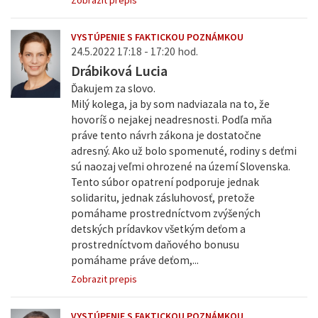
Zobrazit prepis
VYSTÚPENIE S FAKTICKOU POZNÁMKOU
24.5.2022 17:18 - 17:20 hod.
Drábiková Lucia
Ďakujem za slovo.
Milý kolega, ja by som nadviazala na to, že
hovoríš o nejakej neadresnosti. Podľa mňa
práve tento návrh zákona je dostatočne
adresný. Ako už bolo spomenuté, rodiny s deťmi
sú naozaj veľmi ohrozené na území Slovenska.
Tento súbor opatrení podporuje jednak
solidaritu, jednak zásluhovosť, pretože
pomáhame prostredníctvom zvýšených
detských prídavkov všetkým deťom a
prostredníctvom daňového bonusu
pomáhame práve deťom,...
Zobrazit prepis
VYSTÚPENIE S FAKTICKOU POZNÁMKOU