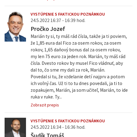
VYSTÚPENIE S FAKTICKOU POZNÁMKOU
24.5.2022 16:37 - 16:39 hod.
Pročko Jozef
Marián ty si, ty máš rád čísla, takže ja ti poviem,
že 1,85 eura dal Fico za osem rokov, za osem
rokov, 1,65 daňový bonus dal za osem rokov,
my len 75 euro za jeden rok. Marián, ty máš rád
čísla. Dvesto rokov by musel Fico vládnuť, aby
dal to, čo sme my dali za rok, Marián.
Povedal si tu, že vzdelanie detí najprv a potom
ich voľný čas. Už ti to tu dnes povedali, ja ti to
zopakujem, Marián, ja som učiteľ, Marián, to ide
ruka v ruke. Ty...
Zobrazit prepis
VYSTÚPENIE S FAKTICKOU POZNÁMKOU
24.5.2022 16:34 - 16:36 hod.
Šudík Tomáš