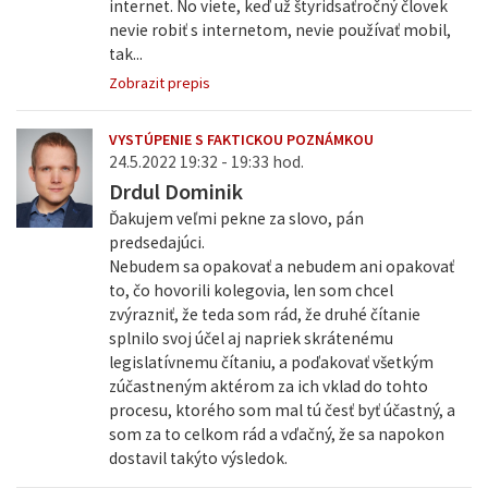
internet. No viete, keď už štyridsaťročný človek
nevie robiť s internetom, nevie používať mobil,
tak...
Zobrazit prepis
VYSTÚPENIE S FAKTICKOU POZNÁMKOU
24.5.2022 19:32 - 19:33 hod.
Drdul Dominik
Ďakujem veľmi pekne za slovo, pán
predsedajúci.
Nebudem sa opakovať a nebudem ani opakovať
to, čo hovorili kolegovia, len som chcel
zvýrazniť, že teda som rád, že druhé čítanie
splnilo svoj účel aj napriek skrátenému
legislatívnemu čítaniu, a poďakovať všetkým
zúčastneným aktérom za ich vklad do tohto
procesu, ktorého som mal tú česť byť účastný, a
som za to celkom rád a vďačný, že sa napokon
dostavil takýto výsledok.