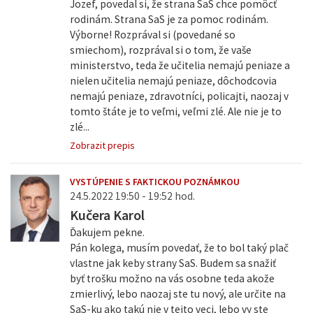
Jozef, povedal si, že strana SaS chce pomôcť
rodinám. Strana SaS je za pomoc rodinám.
Výborne! Rozprával si (povedané so
smiechom), rozprával si o tom, že vaše
ministerstvo, teda že učitelia nemajú peniaze a
nielen učitelia nemajú peniaze, dôchodcovia
nemajú peniaze, zdravotníci, policajti, naozaj v
tomto štáte je to veľmi, veľmi zlé. Ale nie je to
zlé...
Zobrazit prepis
VYSTÚPENIE S FAKTICKOU POZNÁMKOU
24.5.2022 19:50 - 19:52 hod.
Kučera Karol
Ďakujem pekne.
Pán kolega, musím povedať, že to bol taký plač
vlastne jak keby strany SaS. Budem sa snažiť
byť trošku možno na vás osobne teda akože
zmierlivý, lebo naozaj ste tu nový, ale určite na
SaS-ku ako takú nie v tejto veci, lebo vy ste