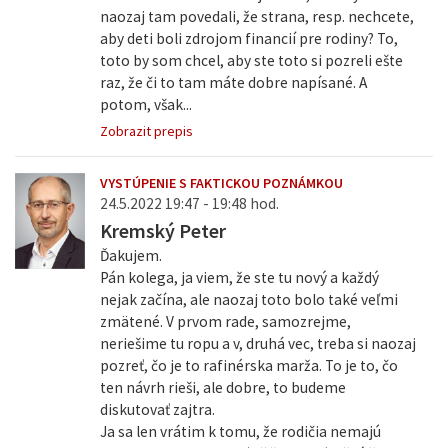
naozaj tam povedali, že strana, resp. nechcete,
aby deti boli zdrojom financií pre rodiny? To,
toto by som chcel, aby ste toto si pozreli ešte
raz, že či to tam máte dobre napísané. A
potom, však...
Zobrazit prepis
VYSTÚPENIE S FAKTICKOU POZNÁMKOU
24.5.2022 19:47 - 19:48 hod.
Kremský Peter
Ďakujem.
Pán kolega, ja viem, že ste tu nový a každý
nejak začína, ale naozaj toto bolo také veľmi
zmätené. V prvom rade, samozrejme,
neriešime tu ropu a v, druhá vec, treba si naozaj
pozreť, čo je to rafinérska marža. To je to, čo
ten návrh rieši, ale dobre, to budeme
diskutovať zajtra.
Ja sa len vrátim k tomu, že rodičia nemajú