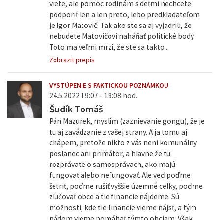
viete, ale pomoc rodinám s deťmi nechcete
podporiť len a len preto, lebo predkladateľom
je Igor Matovič. Tak ako ste sa aj vyjadrili, že
nebudete Matovičovi naháňať politické body.
Toto ma veľmi mrzí, že ste sa takto...
Zobrazit prepis
VYSTÚPENIE S FAKTICKOU POZNÁMKOU
24.5.2022 19:07 - 19:08 hod.
Šudík Tomáš
Pán Mazurek, myslím (zaznievanie gongu), že je
tu aj zavádzanie z vašej strany. A ja tomu aj
chápem, pretože nikto z vás neni komunálny
poslanec ani primátor, a hlavne že tu
rozprávate o samosprávach, ako majú
fungovať alebo nefungovať. Ale veď poďme
šetriť, poďme rušiť vyššie územné celky, poďme
zlučovať obce a tie financie nájdeme. Sú
možnosti, kde tie financie vieme nájsť, a tým
pádom vieme pomáhať týmto obciam. Však