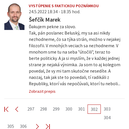
VYSTÚPENIE S FAKTICKOU POZNÁMKOU
24.5.2022 18:34 - 18:35 hod.
Šefčík Marek
Ďakujem pekne za slovo.
Tak, pán poslanec Beluský, my sa asi nikdy
nezhodneme, čo sa týka strán, možno v nejakej
filozofii. V mnohých veciach sa nezhodneme. V
mnohom sme tu na seba "útočili", teraz to
berte politicky. A ja si myslím, že v každej jednej
strane je nejaká výnimka. Ja som to aj kolegom
povedal, že vy mi tam skutočne nesedíte. A
naozaj, tak jak ste to povedali, tí radikáli z
Republiky, ktorí vás nepočúvali, ktorí tu neboli...
Zobrazit prepis
297
298
299
300
301
303
302
304
305
306