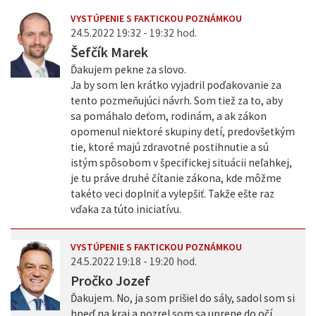
VYSTÚPENIE S FAKTICKOU POZNÁMKOU
24.5.2022 19:32 - 19:32 hod.
Šefčík Marek
Ďakujem pekne za slovo.
Ja by som len krátko vyjadril poďakovanie za
tento pozmeňujúci návrh. Som tiež za to, aby
sa pomáhalo deťom, rodinám, a ak zákon
opomenul niektoré skupiny detí, predovšetkým
tie, ktoré majú zdravotné postihnutie a sú
istým spôsobom v špecifickej situácii neľahkej,
je tu práve druhé čítanie zákona, kde môžme
takéto veci doplniť a vylepšiť. Takže ešte raz
vďaka za túto iniciatívu.
VYSTÚPENIE S FAKTICKOU POZNÁMKOU
24.5.2022 19:18 - 19:20 hod.
Pročko Jozef
Ďakujem. No, ja som prišiel do sály, sadol som si
hneď na kraj a pozrel som sa uprene do očí