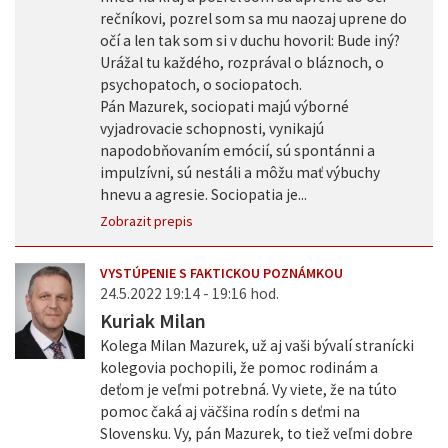
rečníkovi, pozrel som sa mu naozaj uprene do
očí a len tak som si v duchu hovoril: Bude iný?
Urážal tu každého, rozprával o bláznoch, o
psychopatoch, o sociopatoch.
Pán Mazurek, sociopati majú výborné
vyjadrovacie schopnosti, vynikajú
napodobňovaním emócií, sú spontánni a
impulzívni, sú nestáli a môžu mať výbuchy
hnevu a agresie. Sociopatia je...
Zobrazit prepis
VYSTÚPENIE S FAKTICKOU POZNÁMKOU
24.5.2022 19:14 - 19:16 hod.
Kuriak Milan
Kolega Milan Mazurek, už aj vaši bývalí stranícki
kolegovia pochopili, že pomoc rodinám a
deťom je veľmi potrebná. Vy viete, že na túto
pomoc čaká aj väčšina rodín s deťmi na
Slovensku. Vy, pán Mazurek, to tiež veľmi dobre