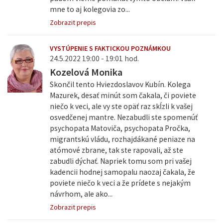
mne to aj kolegovia zo...
Zobrazit prepis
VYSTÚPENIE S FAKTICKOU POZNÁMKOU
24.5.2022 19:00 - 19:01 hod.
Kozelová Monika
Skončil tento Hviezdoslavov Kubín. Kolega
Mazurek, desať minút som čakala, či poviete
niečo k veci, ale vy ste opäť raz skĺzli k vašej
osvedčenej mantre. Nezabudli ste spomenúť
psychopata Matoviča, psychopata Pročka,
migrantskú vládu, rozhajdákané peniaze na
atómové zbrane, tak ste rapovali, až ste
zabudli dýchať. Napriek tomu som pri vašej
kadencii hodnej samopalu naozaj čakala, že
poviete niečo k veci a že prídete s nejakým
návrhom, ale ako...
Zobrazit prepis