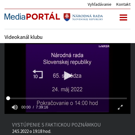
Vyhľadávanie
Kontakt
Toggl
naviga
Videokanál klubu
00:00
7:39:16
VYSTÚPENIE S FAKTICKOU POZNÁMKOU
24.5.2022 o 19:18 hod.