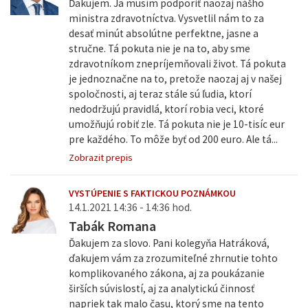
Ďakujem. Ja musím podporiť naozaj nášho
ministra zdravotníctva. Vysvetlil nám to za
desať minút absolútne perfektne, jasne a
stručne. Tá pokuta nie je na to, aby sme
zdravotníkom znepríjemňovali život. Tá pokuta
je jednoznačne na to, pretože naozaj aj v našej
spoločnosti, aj teraz stále sú ľudia, ktorí
nedodržujú pravidlá, ktorí robia veci, ktoré
umožňujú robiť zle. Tá pokuta nie je 10-tisíc eur
pre každého. To môže byť od 200 euro. Ale tá...
Zobrazit prepis
VYSTÚPENIE S FAKTICKOU POZNÁMKOU
14.1.2021 14:36 - 14:36 hod.
Tabák Romana
Ďakujem za slovo. Pani kolegyňa Hatráková,
ďakujem vám za zrozumiteľné zhrnutie tohto
komplikovaného zákona, aj za poukázanie
širších súvislostí, aj za analytickú činnosť
napriek tak malo času, ktorý sme na tento