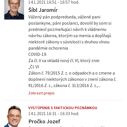
14.1.2021 16:51 - 16:57 hod.
Šíbl Jaromír
Vážený pán podpredseda, vážené pani
poslankyne, páni poslanci, dovolil by som si
predniesť pozmeňujúci návrh k vládnemu
návrhu zákona, ktorým sa menia a dopĺňajú
niektoré zákony v súvislosti s druhou vlnou
pandémie ochorenia
COVID-19.
Za čl. V sa vkladá nový čl. VI, ktorý znie:
„Čl. VI
Zákon č. 79/2015 Z. z. o odpadoch a o zmene a
doplnení niektorých zákonov v znení zákona č.
91/2016 Z. z., zákona č. 313/2016 Z. z.,...
Zobrazit prepis
VYSTÚPENIE S FAKTICKOU POZNÁMKOU
14.1.2021 16:31 - 16:33 hod.
Pročko Jozef