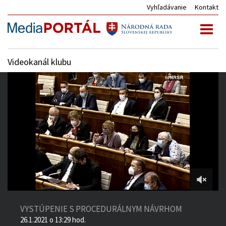
Vyhľadávanie
Kontakt
Toggl
naviga
Videokanál klubu
34:19
of
VYSTÚPENIE S PROCEDURÁLNYM NÁVRHOM
6:09:01
26.1.2021 o 13:29 hod.