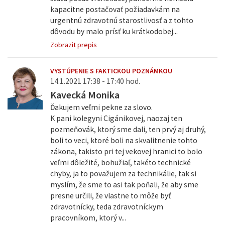
kapacitne postačovať požiadavkám na
urgentnú zdravotnú starostlivosť a z tohto
dôvodu by malo prísť ku krátkodobej...
Zobrazit prepis
VYSTÚPENIE S FAKTICKOU POZNÁMKOU
14.1.2021 17:38 - 17:40 hod.
Kavecká Monika
Ďakujem veľmi pekne za slovo.
K pani kolegyni Cigánikovej, naozaj ten
pozmeňovák, ktorý sme dali, ten prvý aj druhý,
boli to veci, ktoré boli na skvalitnenie tohto
zákona, takisto pri tej vekovej hranici to bolo
veľmi dôležité, bohužiaľ, takéto technické
chyby, ja to považujem za technikálie, tak si
myslím, že sme to asi tak poňali, že aby sme
presne určili, že vlastne to môže byť
zdravotnícky, teda zdravotníckym
pracovníkom, ktorý v...