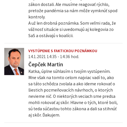
zákon dostali. Ale musíme reagovať rýchlo,
pretože pandémia sa nám môže vymknúť spod
kontroly.
A už len drobná poznámka. Som veľmi rada, že
vážnosť situácie si uvedomujú aj kolegovia zo
SaS a ostávajú v koalícii.
VYSTÚPENIE S FAKTICKOU POZNÁMKOU
14.1.2021 14:35 - 14:36 hod.
Čepček Martin
Katka, úplne súhlasím s tvojím vystúpením.
Mne však na tomto celom najviac vadí to, ako
sa táto schôdza zvolala a ako ideme rokovať o
šiestich pozmeňovacích návrhoch, o ktorých
nevieme nič. O niektorých veciach sme predsa
mohli rokovať aj skôr. Hlavne o tých, ktoré boli,
sú teda súčasťou tohto zákona a dali sa stihnúť
aj skôr. Ďakujem.