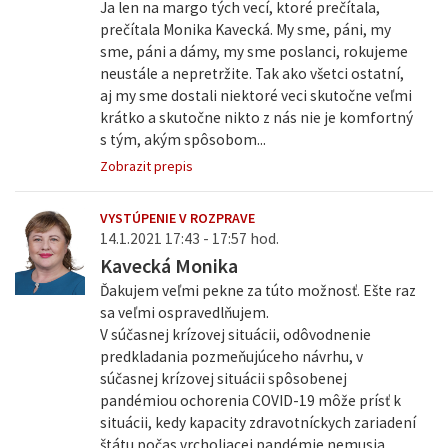
Ja len na margo tých vecí, ktoré prečítala,
prečítala Monika Kavecká. My sme, páni, my
sme, páni a dámy, my sme poslanci, rokujeme
neustále a nepretržite. Tak ako všetci ostatní,
aj my sme dostali niektoré veci skutočne veľmi
krátko a skutočne nikto z nás nie je komfortný
s tým, akým spôsobom...
Zobrazit prepis
VYSTÚPENIE V ROZPRAVE
14.1.2021 17:43 - 17:57 hod.
Kavecká Monika
Ďakujem veľmi pekne za túto možnosť. Ešte raz
sa veľmi ospravedlňujem.
V súčasnej krízovej situácii, odôvodnenie
predkladania pozmeňujúceho návrhu, v
súčasnej krízovej situácii spôsobenej
pandémiou ochorenia COVID-19 môže prísť k
situácii, kedy kapacity zdravotníckych zariadení
štátu počas vrcholiacej pandémie nemusia