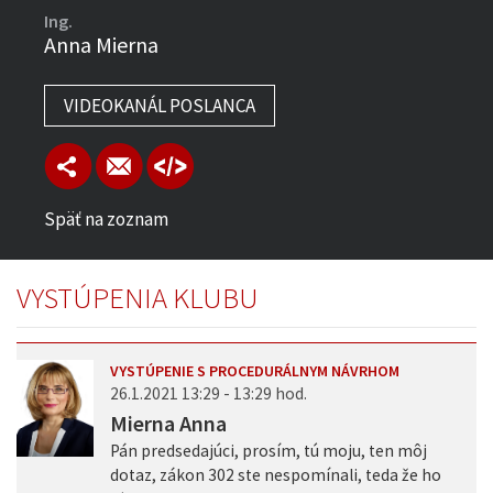
Ing.
Anna Mierna
VIDEOKANÁL POSLANCA
Späť na zoznam
VYSTÚPENIA KLUBU
VYSTÚPENIE S PROCEDURÁLNYM NÁVRHOM
26.1.2021 13:29 - 13:29 hod.
Mierna Anna
Pán predsedajúci, prosím, tú moju, ten môj
dotaz, zákon 302 ste nespomínali, teda že ho