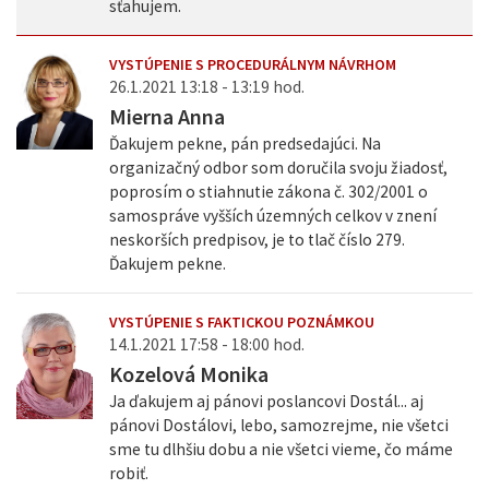
sťahujem.
VYSTÚPENIE S PROCEDURÁLNYM NÁVRHOM
26.1.2021 13:18 - 13:19 hod.
Mierna Anna
Ďakujem pekne, pán predsedajúci. Na
organizačný odbor som doručila svoju žiadosť,
poprosím o stiahnutie zákona č. 302/2001 o
samospráve vyšších územných celkov v znení
neskorších predpisov, je to tlač číslo 279.
Ďakujem pekne.
VYSTÚPENIE S FAKTICKOU POZNÁMKOU
14.1.2021 17:58 - 18:00 hod.
Kozelová Monika
Ja ďakujem aj pánovi poslancovi Dostál... aj
pánovi Dostálovi, lebo, samozrejme, nie všetci
sme tu dlhšiu dobu a nie všetci vieme, čo máme
robiť.