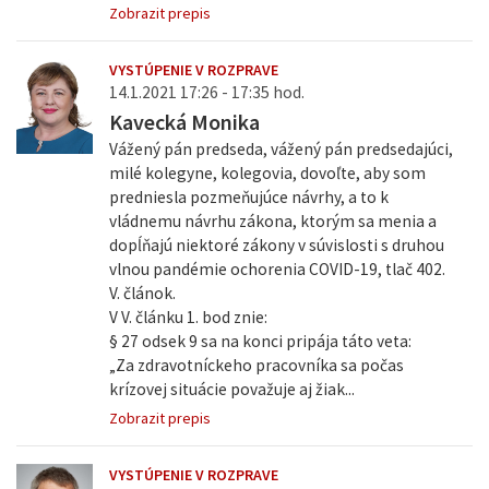
Zobrazit prepis
VYSTÚPENIE V ROZPRAVE
14.1.2021 17:26 - 17:35 hod.
Kavecká Monika
Vážený pán predseda, vážený pán predsedajúci,
milé kolegyne, kolegovia, dovoľte, aby som
predniesla pozmeňujúce návrhy, a to k
vládnemu návrhu zákona, ktorým sa menia a
dopĺňajú niektoré zákony v súvislosti s druhou
vlnou pandémie ochorenia COVID-19, tlač 402.
V. článok.
V V. článku 1. bod znie:
§ 27 odsek 9 sa na konci pripája táto veta:
„Za zdravotníckeho pracovníka sa počas
krízovej situácie považuje aj žiak...
Zobrazit prepis
VYSTÚPENIE V ROZPRAVE