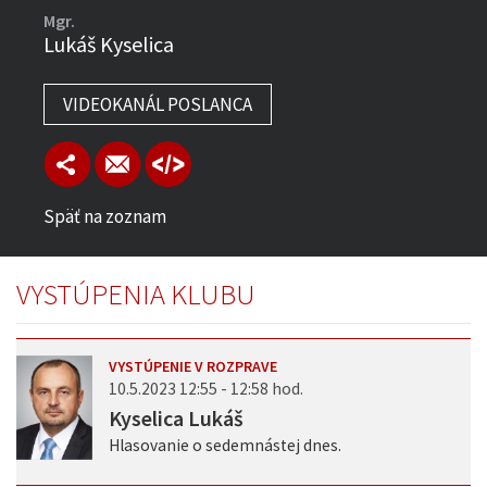
Mgr.
Lukáš Kyselica
VIDEOKANÁL POSLANCA
Späť na zoznam
VYSTÚPENIA KLUBU
VYSTÚPENIE V ROZPRAVE
10.5.2023 12:55 - 12:58 hod.
Kyselica Lukáš
Hlasovanie o sedemnástej dnes.