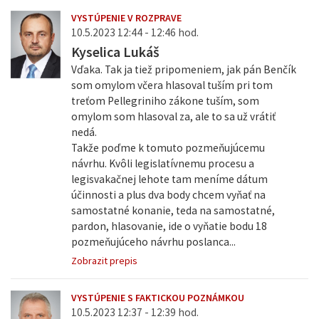
VYSTÚPENIE V ROZPRAVE
10.5.2023 12:44 - 12:46 hod.
Kyselica Lukáš
Vďaka. Tak ja tiež pripomeniem, jak pán Benčík
som omylom včera hlasoval tuším pri tom
treťom Pellegriniho zákone tuším, som
omylom som hlasoval za, ale to sa už vrátiť
nedá.
Takže poďme k tomuto pozmeňujúcemu
návrhu. Kvôli legislatívnemu procesu a
legisvakačnej lehote tam meníme dátum
účinnosti a plus dva body chcem vyňať na
samostatné konanie, teda na samostatné,
pardon, hlasovanie, ide o vyňatie bodu 18
pozmeňujúceho návrhu poslanca...
Zobrazit prepis
VYSTÚPENIE S FAKTICKOU POZNÁMKOU
10.5.2023 12:37 - 12:39 hod.