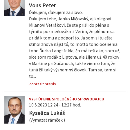
Vons Peter
Ďakujem, ďakujem za slovo.
Ďakujem tebe, Janko Mičovský, aj kolegovi
Milanovi Vetrákovi, že ste prišli do pléna s
týmito pozmeňovákmi. Verím, že plénum sa
pridá k tomu a podporí to. Ja som si tu ešte
stihol znova nájsť tú, to motto toho ocenenia
toho Ďurka Langsfelda, čo má teší ako, som už,
síce som rodák z Liptova, ale žijem už 40 rokov
v Martine pri Sučanoch, takže viem o tom, že
tuná žil taký významný človek. Tam sa, tam si
to...
Zobrazit prepis
VYSTÚPENIE SPOLOČNÉHO SPRAVODAJCU
10.5.2023 12:24 - 12:27 hod.
Kyselica Lukáš
(Vymazať rámček.)