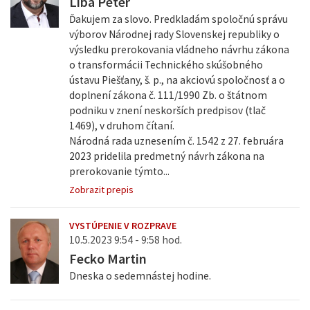
Liba Peter
Ďakujem za slovo. Predkladám spoločnú správu
výborov Národnej rady Slovenskej republiky o
výsledku prerokovania vládneho návrhu zákona
o transformácii Technického skúšobného
ústavu Piešťany, š. p., na akciovú spoločnosť a o
doplnení zákona č. 111/1990 Zb. o štátnom
podniku v znení neskorších predpisov (tlač
1469), v druhom čítaní.
Národná rada uznesením č. 1542 z 27. februára
2023 pridelila predmetný návrh zákona na
prerokovanie týmto...
Zobrazit prepis
VYSTÚPENIE V ROZPRAVE
10.5.2023 9:54 - 9:58 hod.
Fecko Martin
Dneska o sedemnástej hodine.