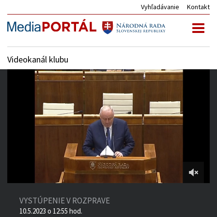
Vyhľadávanie
Kontakt
Toggl
naviga
Videokanál klubu
4:00:24
of
VYSTÚPENIE V ROZPRAVE
4:14:14
10.5.2023 o 12:55 hod.