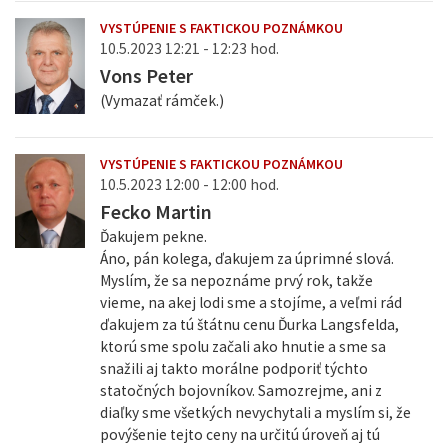
VYSTÚPENIE S FAKTICKOU POZNÁMKOU
10.5.2023 12:21 - 12:23 hod.
Vons Peter
(Vymazať rámček.)
VYSTÚPENIE S FAKTICKOU POZNÁMKOU
10.5.2023 12:00 - 12:00 hod.
Fecko Martin
Ďakujem pekne.
Áno, pán kolega, ďakujem za úprimné slová.
Myslím, že sa nepoznáme prvý rok, takže
vieme, na akej lodi sme a stojíme, a veľmi rád
ďakujem za tú štátnu cenu Ďurka Langsfelda,
ktorú sme spolu začali ako hnutie a sme sa
snažili aj takto morálne podporiť týchto
statočných bojovníkov. Samozrejme, ani z
diaľky sme všetkých nevychytali a myslím si, že
povýšenie tejto ceny na určitú úroveň aj tú