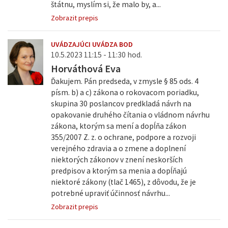
štátnu, myslím si, že malo by, a...
Zobrazit prepis
UVÁDZAJÚCI UVÁDZA BOD
10.5.2023 11:15 - 11:30 hod.
Horváthová Eva
Ďakujem. Pán predseda, v zmysle § 85 ods. 4
písm. b) a c) zákona o rokovacom poriadku,
skupina 30 poslancov predkladá návrh na
opakovanie druhého čítania o vládnom návrhu
zákona, ktorým sa mení a dopĺňa zákon
355/2007 Z. z. o ochrane, podpore a rozvoji
verejného zdravia a o zmene a doplnení
niektorých zákonov v znení neskorších
predpisov a ktorým sa menia a dopĺňajú
niektoré zákony (tlač 1465), z dôvodu, že je
potrebné upraviť účinnosť návrhu...
Zobrazit prepis