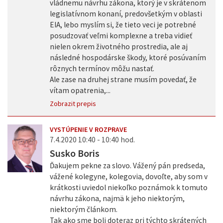
vládnemu návrhu zákona, ktorý je v skrátenom
legislatívnom konaní, predovšetkým v oblasti
EIA, lebo myslím si, že tieto veci je potrebné
posudzovať veľmi komplexne a treba vidieť
nielen okrem životného prostredia, ale aj
následné hospodárske škody, ktoré posúvaním
rôznych termínov môžu nastať.
Ale zase na druhej strane musím povedať, že
vítam opatrenia,...
Zobrazit prepis
VYSTÚPENIE V ROZPRAVE
7.4.2020 10:40 - 10:40 hod.
Susko Boris
Ďakujem pekne za slovo. Vážený pán predseda,
vážené kolegyne, kolegovia, dovoľte, aby som v
krátkosti uviedol niekoľko poznámok k tomuto
návrhu zákona, najmä k jeho niektorým,
niektorým článkom.
Tak ako sme boli doteraz pri týchto skrátených