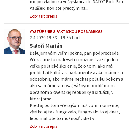
mojou vládou za veľvyslanca do NATO? Boli. Pán
Valášek, boli ste predtým na...
Zobrazit prepis
VYSTÚPENIE S FAKTICKOU POZNÁMKOU
2.4.2020 19:33 - 19:35 hod.
Saloň Marián
Ďakujem vám veľmi pekne, pán podpredseda.
Včera sme tu mali všetci možnosť zažiť jedno
veľké politické školenie, že o tom, ako má
prebiehať kultúra v parlamente a ako máme sa
odosobniť, ako máme nechať politiku bokom a
ako sa máme venovať vážnym problémom,
občanom Slovenskej republiky a situácii, v
ktorej sme.
Pred aj po tom včerajšom rušivom momente,
všetko aj tak fungovalo, fungovalo to aj dnes,
lebo mali ste to možnosť vidieť v...
Zobrazit prepis