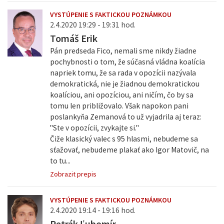
VYSTÚPENIE S FAKTICKOU POZNÁMKOU
2.4.2020 19:29 - 19:31 hod.
Tomáš Erik
Pán predseda Fico, nemali sme nikdy žiadne
pochybnosti o tom, že súčasná vládna koalícia
napriek tomu, že sa rada v opozícii nazývala
demokratická, nie je žiadnou demokratickou
koalíciou, ani opozíciou, ani ničím, čo by sa
tomu len približovalo. Však napokon pani
poslankyňa Zemanová to už vyjadrila aj teraz:
"Ste v opozícii, zvykajte si."
Čiže klasický valec s 95 hlasmi, nebudeme sa
sťažovať, nebudeme plakať ako Igor Matovič, na
to tu...
Zobrazit prepis
VYSTÚPENIE S FAKTICKOU POZNÁMKOU
2.4.2020 19:14 - 19:16 hod.
Petrák Ľubomír