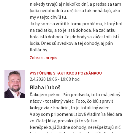
niekedy trvajú aj niekoľko dní, a predsa sa tam
ľudia nedohodnú a určite sa tak nehádajú, ako
my v tejto chvíli tu.
Ja by som sa vrátil k tomu problému, ktorý bol
na začiatku, a to je istá dohoda. Na začiatku
bola istá dohoda. Tej dohody sa zúčastnili istí
ľudia. Dnes sú svedkovia tej dohody, aj pán
Kollár by...
Zobrazit prepis
VYSTÚPENIE S FAKTICKOU POZNÁMKOU
2.4.2020 19:06 - 19:08 hod.
Blaha Ľuboš
Ďakujem pekne. Pán predseda, toto má jediný
názov - totalitný valec. Toto, čo idú spraviť
kolegovia z koalície, to je totalitný valec.
A aby som pripomenul slová Vladimíra Mečiara
zo Zlatej Idky, prevalcujú to všetko.
Nerešpektujú žiadne dohody, nerešpektujú nič.