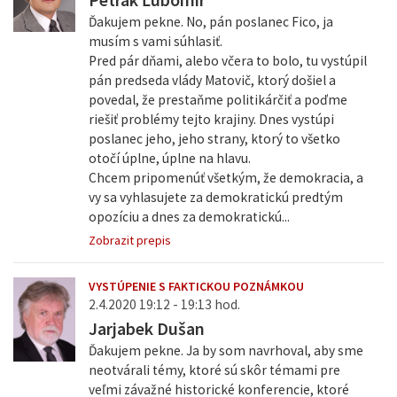
Ďakujem pekne. No, pán poslanec Fico, ja
musím s vami súhlasiť.
Pred pár dňami, alebo včera to bolo, tu vystúpil
pán predseda vlády Matovič, ktorý došiel a
povedal, že prestaňme politikárčiť a poďme
riešiť problémy tejto krajiny. Dnes vystúpi
poslanec jeho, jeho strany, ktorý to všetko
otočí úplne, úplne na hlavu.
Chcem pripomenúť všetkým, že demokracia, a
vy sa vyhlasujete za demokratickú predtým
opozíciu a dnes za demokratickú...
Zobrazit prepis
VYSTÚPENIE S FAKTICKOU POZNÁMKOU
2.4.2020 19:12 - 19:13 hod.
Jarjabek Dušan
Ďakujem pekne. Ja by som navrhoval, aby sme
neotvárali témy, ktoré sú skôr témami pre
veľmi závažné historické konferencie, ktoré