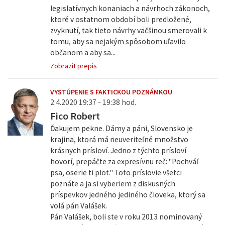
legislatívnych konaniach a návrhoch zákonoch,
ktoré v ostatnom období boli predložené,
zvyknutí, tak tieto návrhy väčšinou smerovali k
tomu, aby sa nejakým spôsobom uľavilo
občanom a aby sa...
Zobrazit prepis
VYSTÚPENIE S FAKTICKOU POZNÁMKOU
2.4.2020 19:37 - 19:38 hod.
Fico Robert
Ďakujem pekne. Dámy a páni, Slovensko je
krajina, ktorá má neuveriteľné množstvo
krásnych prísloví. Jedno z týchto prísloví
hovorí, prepáčte za expresívnu reč: "Pochváľ
psa, oserie ti plot." Toto príslovie všetci
poznáte a ja si vyberiem z diskusných
príspevkov jedného jediného človeka, ktorý sa
volá pán Valášek.
Pán Valášek, boli ste v roku 2013 nominovaný