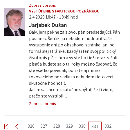
Zobrazit prepis
VYSTÚPENIE S FAKTICKOU POZNÁMKOU
2.4.2020 18:47 - 18:49 hod.
Jarjabek Dušan
Ďakujem pekne za slovo, pán predsedajúci. Pán
poslanec Šefčík, ja nebudem hodnotiť vaše
vystúpenie ani po obsahovej stránke, ani po
formálnej stránke, každý si ten svoj politický
životopis píše sám a vy ste ho tiež teraz začali
písať a budete sa o tri roky možno čudovať, čo
ste všetko povedali, boli ste aj mimo
rokovacieho poriadku a nebudem tieto veci
skutočne hodnotiť.
Ja len sa chcem skutočne spýtať, že či viete,
prečo ste vystúpili...
Zobrazit prepis
326
327
328
329
330
332
331