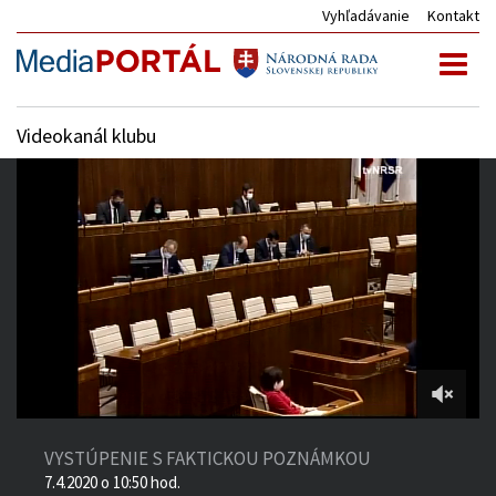
Vyhľadávanie
Kontakt
Toggl
naviga
Videokanál klubu
55:08
of
VYSTÚPENIE S FAKTICKOU POZNÁMKOU
2:35:21
7.4.2020 o 10:50 hod.