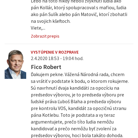
Lebo na toto nikdy neboli zvyknutí ľudia ako
pán Kollár, ktorý spolupracoval s mafiou, ľudia
ako pán Sulík alebo pán Matovič, ktorí zbohatli
na svojich kšeftoch.
Viete,...
Zobrazit prepis
VYSTÚPENIE V ROZPRAVE
2.4.2020 18:53 - 19:04 hod.
Fico Robert
Ďakujem pekne. Vážená Národná rada, chcem
sa vrátiť v podstate k bodu, o ktorom rokujeme.
Sú navrhnutí dvaja kandidáti za opozíciu na
predsedov výborov, je to predseda výboru pre
ľudské práva Ľuboš Blaha a predseda výboru
pre kontrolu VOS, kandidát za opozičnú stranu
pána Kotlebu. Toto je podstata a vy teraz
argumentujete, prečo títo ľudia nemôžu
kandidovať a prečo nemôžu byť zvolení za
predsedov výborov, hoci bola takáto dohoda.