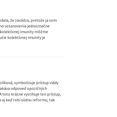
dala, že zavádza, pretože ja som
toho ustanovenia jednoznačne
í kolektívnej imunity môžme
tie kolektívnej imunity je
olíková, symbolizuje prístup vlády
očakáva odpoveď opozičných
 toto krásne vystihuje ten prístup,
a aj keď robí súdnu reformu, tak