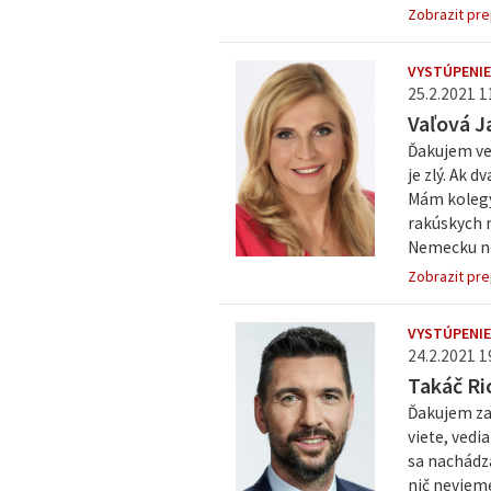
Zobrazit pre
VYSTÚPENIE
25.2.2021 1
Vaľová J
Ďakujem ve
je zlý. Ak d
Mám kolegy
rakúskych n
Nemecku nor
Zobrazit pre
VYSTÚPENIE
24.2.2021 1
Takáč Ri
Ďakujem za 
viete, vedi
sa nachádza
nič nevieme