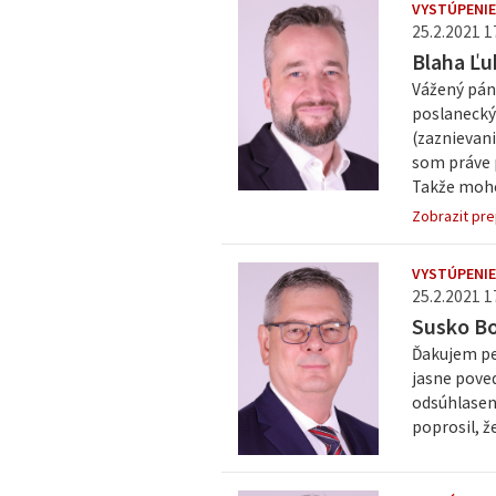
VYSTÚPENI
25.2.2021 1
Blaha Ľu
Vážený pán 
poslanecký 
(zaznievan
som práve p
Takže mohol
Zobrazit pre
VYSTÚPENI
25.2.2021 1
Susko Bo
Ďakujem pek
jasne poved
odsúhlasené
poprosil, ž