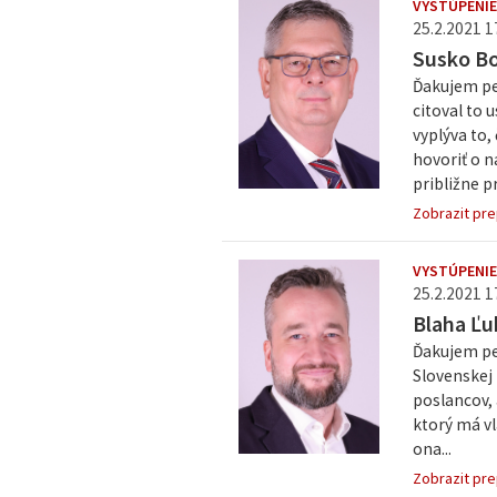
VYSTÚPENIE
25.2.2021 1
Susko Bo
Ďakujem pe
citoval to 
vyplýva to
hovoriť o n
približne pr
Zobrazit pre
VYSTÚPENIE
25.2.2021 1
Blaha Ľu
Ďakujem pek
Slovenskej
poslancov, 
ktorý má vl
ona...
Zobrazit pre