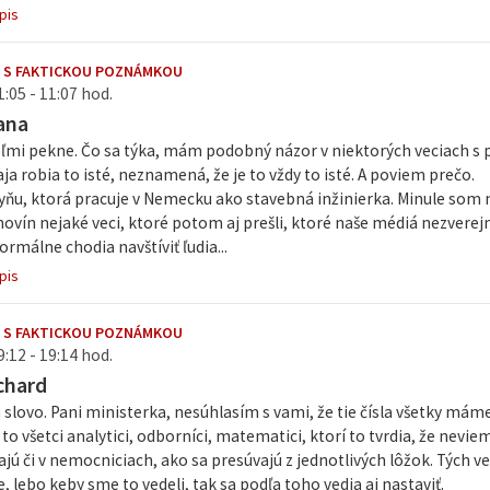
pis
 S FAKTICKOU POZNÁMKOU
1:05 - 11:07 hod.
ana
ľmi pekne. Čo sa týka, mám podobný názor v niektorých veciach 
vaja robia to isté, neznamená, že je to vždy to isté. A poviem prečo.
ňu, ktorá pracuje v Nemecku ako stavebná inžinierka. Minule som n
ovín nejaké veci, ktoré potom aj prešli, ktoré naše médiá nezverejn
málne chodia navštíviť ľudia...
pis
 S FAKTICKOU POZNÁMKOU
9:12 - 19:14 hod.
chard
slovo. Pani ministerka, nesúhlasím s vami, že tie čísla všetky mám
a to všetci analytici, odborníci, matematici, ktorí to tvrdia, že nevi
jú či v nemocniciach, ako sa presúvajú z jednotlivých lôžok. Tých v
, lebo keby sme to vedeli, tak sa podľa toho vedia aj nastaviť.