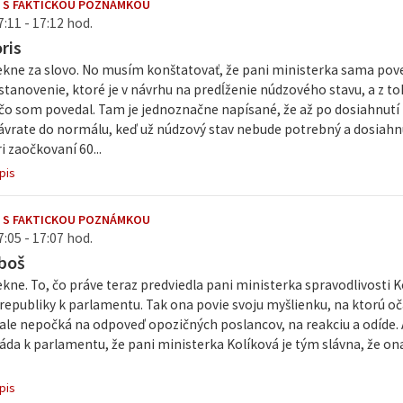
 S FAKTICKOU POZNÁMKOU
7:11 - 17:12 hod.
ris
kne za slovo. No musím konštatovať, že pani ministerka sama pove
ustanovenie, ktoré je v návrhu na predĺženie núdzového stavu, a z 
, čo som povedal. Tam je jednoznačne napísané, že až po dosiahnut
ávrate do normálu, keď už núdzový stav nebude potrebný a dosiahnu
i zaočkovaní 60...
pis
 S FAKTICKOU POZNÁMKOU
7:05 - 17:07 hod.
boš
ne. To, čo práve teraz predviedla pani ministerka spravodlivosti K
 republiky k parlamentu. Tak ona povie svoju myšlienku, na ktorú 
ale nepočká na odpoveď opozičných poslancov, na reakciu a odíde. A
áda k parlamentu, že pani ministerka Kolíková je tým slávna, že on
pis