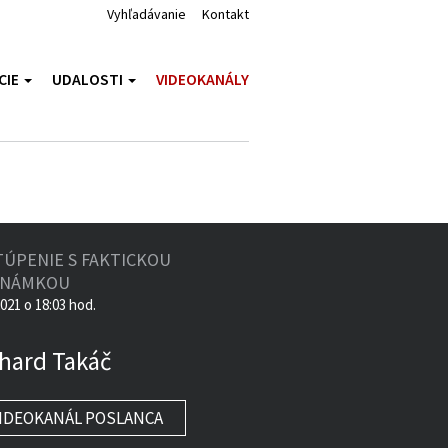
Vyhľadávanie
Kontakt
CIE
UDALOSTI
VIDEOKANÁLY
TÚPENIE S FAKTICKOU
ZNÁMKOU
2021 o 18:03 hod.
hard Takáč
IDEOKANÁL POSLANCA