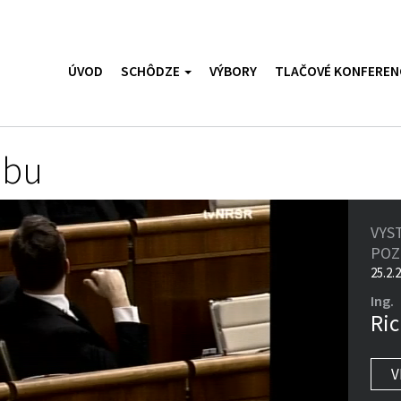
ÚVOD
SCHÔDZE
VÝBORY
TLAČOVÉ KONFEREN
ubu
VYS
PO
25.2.
Ing.
Ric
V