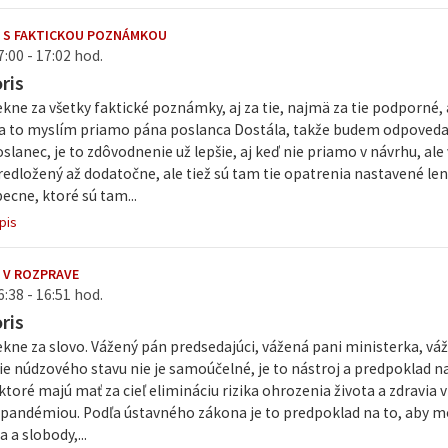
 S FAKTICKOU POZNÁMKOU
7:00 - 17:02 hod.
ris
ne za všetky faktické poznámky, aj za tie, najmä za tie podporné, al
a to myslím priamo pána poslanca Dostála, takže budem odpovedať 
slanec, je to zdôvodnenie už lepšie, aj keď nie priamo v návrhu, a
redložený až dodatočne, ale tiež sú tam tie opatrenia nastavené len
ecne, ktoré sú tam...
pis
 V ROZPRAVE
6:38 - 16:51 hod.
ris
ne za slovo. Vážený pán predsedajúci, vážená pani ministerka, vá
e núdzového stavu nie je samoúčelné, je to nástroj a predpoklad na 
ktoré majú mať za cieľ elimináciu rizika ohrozenia života a zdravia
 s pandémiou. Podľa ústavného zákona je to predpoklad na to, aby 
 a slobody,...