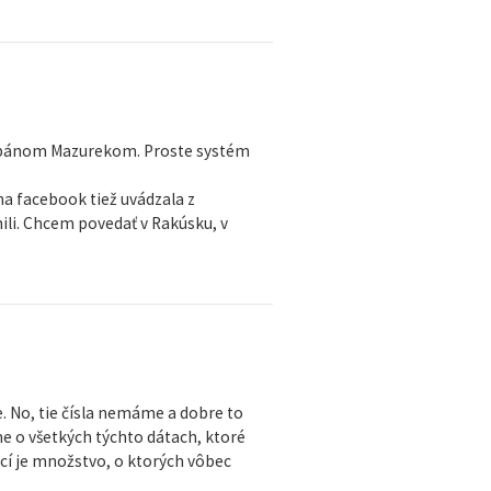
s pánom Mazurekom. Proste systém
a facebook tiež uvádzala z
ili. Chcem povedať v Rakúsku, v
e. No, tie čísla nemáme a dobre to
eme o všetkých týchto dátach, ktoré
ecí je množstvo, o ktorých vôbec