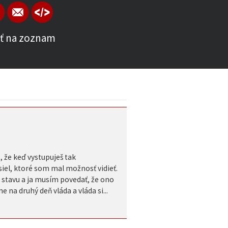
ť na zoznam
, že keď vystupuješ tak
čísiel, ktoré som mal možnosť vidieť.
 stavu a ja musím povedať, že ono
 na druhý deň vláda a vláda si...