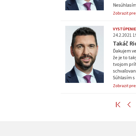
Nesúhlasím 
Zobrazit pre
VYSTÚPENIE
24.2.2021 1
Takáč Ri
Ďakujem veľ
že je to ta
tvojom prí
schvaľovan
Súhlasím s 
Zobrazit pre