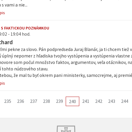
s vami a nie...
pis
 S FAKTICKOU POZNÁMKOU
9:02 - 19:04 hod.
chard
mi pekne za slovo. Pán podpredseda Juraj Blanár, ja ti chcem tiež
ký úplný nepomer z hľadiska tvojho vystúpenia a vystúpenia vlastne
hovore som počul množstvo faktov, argumentov, veľa otáznikov, n
í tohto núdzového stavu.
tebou, že mal tu byť okrem pani ministerky, samozrejme, aj premiér
pis
235
236
237
238
239
241
242
243
244
240