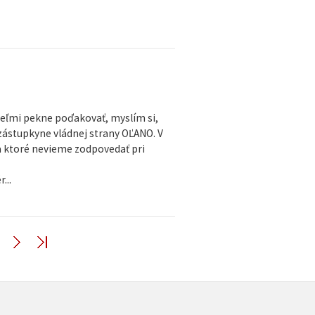
 veľmi pekne poďakovať, myslím si,
 zástupkyne vládnej strany OĽANO. V
a ktoré nevieme zodpovedať pri
...