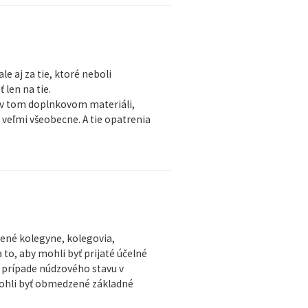
e aj za tie, ktoré neboli
len na tie.
le v tom doplnkovom materiáli,
 veľmi všeobecne. A tie opatrenia
žené kolegyne, kolegovia,
to, aby mohli byť prijaté účelné
 v prípade núdzového stavu v
mohli byť obmedzené základné