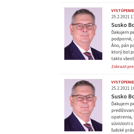
VYSTÚPENIE
25.2.2021 1
Susko Bo
Ďakujem pek
podporné, 
Áno, pán po
ktorý bol p
takto všeob
Zobrazit pre
VYSTÚPENIE
25.2.2021 1
Susko Bo
Ďakujem pek
predlžovani
opatrenia, 
súvislosti
ľudské práva