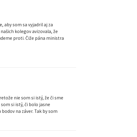
, aby som sa vyjadril aj za
našich kolegov avizovala, že
deme proti. Čiže pána ministra
etože nie som si istý, že či sme
som si istý, či bolo jasne
h bodov na záver. Tak by som