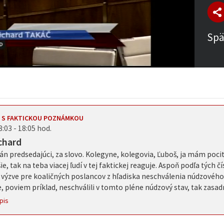
Spä
 S FAKTICKOU POZNÁMKOU
8:03 - 18:05 hod.
chard
n predsedajúci, za slovo. Kolegyne, kolegovia, Ľuboš, ja mám pocit
ie, tak na teba viacej ľudí v tej faktickej reaguje. Aspoň podľa tých 
o výzve pre koaličných poslancov z hľadiska neschválenia núdzového
, poviem príklad, neschválili v tomto pléne núdzový stav, tak zasadne
pis