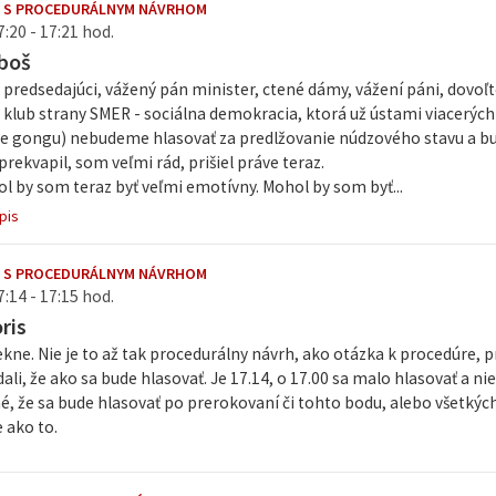
E S PROCEDURÁLNYM NÁVRHOM
7:20 - 17:21 hod.
boš
predsedajúci, vážený pán minister, ctené dámy, vážení páni, dovoľte
klub strany SMER - sociálna demokracia, ktorá už ústami viacerých 
ie gongu) nebudeme hlasovať za predlžovanie núdzového stavu a bu
rekvapil, som veľmi rád, prišiel práve teraz.
 by som teraz byť veľmi emotívny. Mohol by som byť...
pis
E S PROCEDURÁLNYM NÁVRHOM
7:14 - 17:15 hod.
ris
ne. Nie je to až tak procedurálny návrh, ako otázka k procedúre, pr
ali, že ako sa bude hlasovať. Je 17.14, o 17.00 sa malo hlasovať a nie 
, že sa bude hlasovať po prerokovaní či tohto bodu, alebo všetkýc
e ako to.