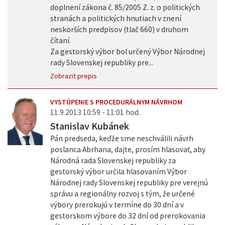
doplnení zákona č. 85/2005 Z. z. o politických
stranách a politických hnutiach v znení
neskorších predpisov (tlač 660) v druhom
čítaní.
Za gestorský výbor bol určený Výbor Národnej
rady Slovenskej republiky pre...
Zobrazit prepis
VYSTÚPENIE S PROCEDURÁLNYM NÁVRHOM
11.9.2013 10:59 - 11:01 hod.
Stanislav Kubánek
Pán predseda, keďže sme neschválili návrh
poslanca Abrhana, dajte, prosím hlasovať, aby
Národná rada Slovenskej republiky za
gestorský výbor určila hlasovaním Výbor
Národnej rady Slovenskej republiky pre verejnú
správu a regionálny rozvoj s tým, že určené
výbory prerokujú v termíne do 30 dní a v
gestorskom výbore do 32 dní od prerokovania