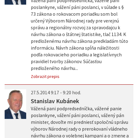
Vážená pani podpredsedníčka, vážené pani
poslankyne, vážení páni poslanci, v súlade s §
73 zákona o rokovacom poriadku som bol
určený Výborom Národnej rady pre verejnú
správu a regionálny rozvoj za spravodajcu k
návrhu zákona o štátnej štatistike, tlač 1134. K
predloženému návrhu zákona predkladám túto
informáciu. Návrh zákona spĺňa náležitosti
podľa rokovacieho poriadku a legislatívnych
pravidiel tvorby zákonov. Súčasťou
predloženého návrhu...
Zobrazit prepis
27.5.2014 9:17 - 9:20 hod.
Stanislav Kubánek
Vážená pani podpredsedníčka, vážené panie
poslankyne, vážení páni poslanci, vážený pán
minister, dovoľte mi predniesť spoločnú správu
výborov Národnej rady o prerokovaní vládneho
návrhu zákona o volebnej kampani a o zmene a