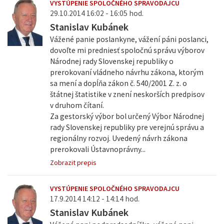
VYSTÚPENIE SPOLOČNÉHO SPRAVODAJCU
29.10.2014 16:02 - 16:05 hod.
Stanislav Kubánek
Vážené panie poslankyne, vážení páni poslanci,
dovoľte mi predniesť spoločnú správu výborov
Národnej rady Slovenskej republiky o
prerokovaní vládneho návrhu zákona, ktorým
sa mení a dopĺňa zákon č. 540/2001 Z. z. o
štátnej štatistike v znení neskorších predpisov
v druhom čítaní.
Za gestorský výbor bol určený Výbor Národnej
rady Slovenskej republiky pre verejnú správu a
regionálny rozvoj. Uvedený návrh zákona
prerokovali Ústavnoprávny...
Zobrazit prepis
VYSTÚPENIE SPOLOČNÉHO SPRAVODAJCU
17.9.2014 14:12 - 14:14 hod.
Stanislav Kubánek