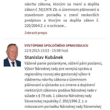
návrhu zákona, ktorým sa mení a dopĺňa
zákon č. 50/1976 Zb. o územnom plánovaní a
stavebnom poriadku v znení neskorších
predpisov a ktorým sa dopĺňa zákon č.
220/2004 Z. z. o ochrane...
Zobrazit prepis
VYSTÚPENIE SPOLOČNÉHO SPRAVODAJCU
22.9.2015 15:03 - 15:08 hod.
Stanislav Kubánek
Vážené panie poslankyne, vážení páni poslanci,
Výbor Národnej rady pre verejnú správu a
regionálny rozvoj ako gestorský výbor k
vládnemu návrhu zákona o územnom
plánovaní a výstavbe a o zmene a doplnení
niektorých zákonov podáva Národnej rade v
súlade s § 79 ods. 1 zákona Národnej rady
Slovenskej republiky č. 350/1996 Z. z. o
rokovacom poriadku Národnej rady Slovenskej