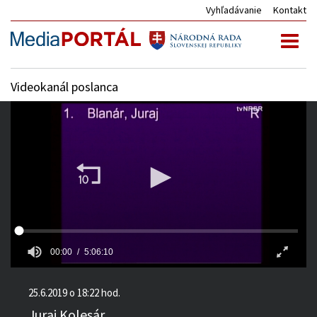
Vyhľadávanie
Kontakt
Toggl
naviga
Videokanál poslanca
00:00
5:06:10
25.6.2019 o 18:22 hod.
Juraj Kolesár