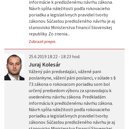
informácie k predloženému návrhu zákona.
Návrh spĺňa náležitosti podľa rokovacieho
poriadku a legislatívnych pravidiel tvorby
zákonov. Súčasťou predloženého návrhu je aj
stanovisko Ministerstva financií Slovenskej
republiky. Zo znenia...
Zobrazit prepis
25.6.2019 18:22 - 18:23 hod.
Juraj Kolesár
Vážený pán predsedajúci, vážené pani
poslankyne, vážení páni poslanci, v súlade s §
73 zákona o rokovacom poriadku som bol
určený predsedom výboru za spravodajcu k
uvedenému návrhu zákona. Predkladám
informáciu k predloženému návrhu zákona.
Návrh spĺňa náležitosti podľa rokovacieho
poriadku a legislatívnych pravidiel tvorby
zákonov. Súčasťou predloženého návrhu je aj
stanovisko Ministerstva financií Slovenskej