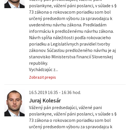
poslankyne, vážení páni poslanci, v súlade s §
73 zákona o rokovacom poriadku som bol
určený predsedom výboru za spravodajcu k
uvedenému návrhu zákona. Predkladám
informáciu k predloženému návrhu zákona.
Návrh spĺňa náležitosti podľa rokovacieho
poriadku a Legislatívnych pravidiel tvorby
zákonov. Súčasťou predloženého návrhu je aj
stanovisko Ministerstva financií Slovenskej
republiky.
Vychádzajúc z...
Zobrazit prepis
16.5.2019 16:35 - 16:36 hod.
Juraj Kolesár
Vážený pán predsedajúci, vážené pani
poslankyne, vážení páni poslanci, v súlade s §
73 zákona o rokovacom poriadku som bol
určený predsedom výboru za spravodajcu k