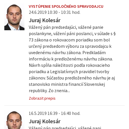
VYSTÚPENIE SPOLOČNÉHO SPRAVODAJCU
24.6.2019 10:30 - 10:31 hod.
Juraj Kolesár
Vážený pán predsedajúci, vážené panie
poslankyne, vážení páni poslanci, v súlade s §
73 zákona o rokovacom poriadku som bol
určený predsedom výboru za spravodajcu k
uvedenému návrhu zákona. Predkladám
informáciu k predloženému návrhu zákona.
Návrh spĺňa náležitosti podľa rokovacieho
poriadku a Legislatívnych pravidiel tvorby
zákonov. Súčasťou predloženého návrhu je aj
stanovisko ministra financií Slovenskej
republiky. Zo znenia...
Zobrazit prepis
16.5.2019 16:39 - 16:40 hod.
Juraj Kolesár
Vážený pán predsedajúci, vážené pani