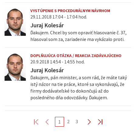
VYSTÚPENIE S PROCEDURÁLNYM NÁVRHOM
29.11.2018 17:04 - 17:04 hod.
Juraj Kolesár
Ďakujem. Chcel by som opraviť hlasovanie č. 37,
hlasoval som za, zariadenie ma vykázalo proti.
DOPLŇUJÚCA OTÁZKA / REAKCIA ZADÁVAJÚCEHO
20.9.2018 14:54 - 14:55 hod.
Juraj Kolesár
Ďakujem, pán minister, a som rád, že máte taký
istý názor na tie práce, ktoré sa vykonávajú, že
firmy dodávateľské to dokončujú až do
posledného dňa odovzdávky. Ďakujem.
2
3
1