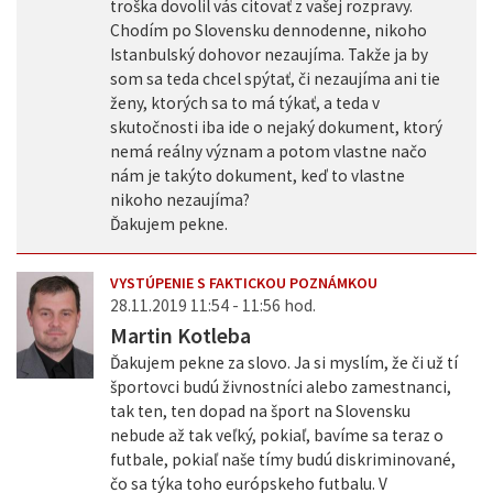
troška dovolil vás citovať z vašej rozpravy.
Chodím po Slovensku dennodenne, nikoho
Istanbulský dohovor nezaujíma. Takže ja by
som sa teda chcel spýtať, či nezaujíma ani tie
ženy, ktorých sa to má týkať, a teda v
skutočnosti iba ide o nejaký dokument, ktorý
nemá reálny význam a potom vlastne načo
nám je takýto dokument, keď to vlastne
nikoho nezaujíma?
Ďakujem pekne.
VYSTÚPENIE S FAKTICKOU POZNÁMKOU
28.11.2019 11:54 - 11:56 hod.
Martin Kotleba
Ďakujem pekne za slovo. Ja si myslím, že či už tí
športovci budú živnostníci alebo zamestnanci,
tak ten, ten dopad na šport na Slovensku
nebude až tak veľký, pokiaľ, bavíme sa teraz o
futbale, pokiaľ naše tímy budú diskriminované,
čo sa týka toho európskeho futbalu. V