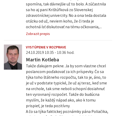
spomína, tak dávnejšie už to bolo. A zúčastnila
sa ho aj pani Krištúfková zo Slovenskej
zdravotníckej univerzity. No a ona teda dostala
otázku od už, neviem koho, že či teda je
ochotná ísť diskutovať na tému očkovania,...
Zobrazit prepis
VYSTÚPENIE V ROZPRAVE
24.10.2019 10:35 - 10:36 hod.
Martin Kotleba
Takže ďakujem pekne. Ja by som vlastne chcel
poslancom poďakovať za ich príspevky. Čo sa
týka toho štátneho rozpočtu, tak to je, áno, to
je už v podstate typické, že už aj teraz, keď sme
na vrchole, tak sme neboli schopní dosiahnuť
ten vyrovnaný rozpočet. Takže do budúcna
myslím, že každý nápad ako, ako k tomu
prispieť, je teda pozitívny.
A čo sa týka faktickej poznámky pána Poliačika,