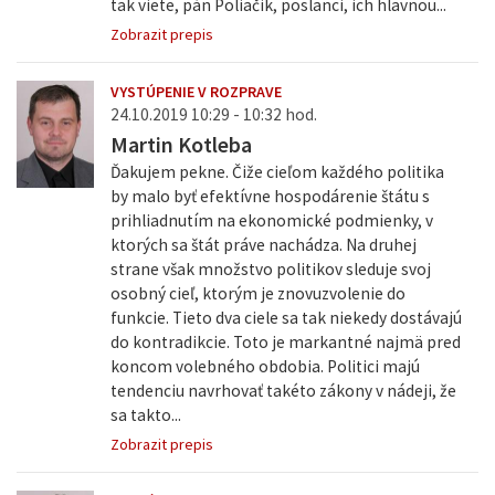
tak viete, pán Poliačik, poslanci, ich hlavnou...
Zobrazit prepis
VYSTÚPENIE V ROZPRAVE
24.10.2019 10:29 - 10:32 hod.
Martin Kotleba
Ďakujem pekne. Čiže cieľom každého politika
by malo byť efektívne hospodárenie štátu s
prihliadnutím na ekonomické podmienky, v
ktorých sa štát práve nachádza. Na druhej
strane však množstvo politikov sleduje svoj
osobný cieľ, ktorým je znovuzvolenie do
funkcie. Tieto dva ciele sa tak niekedy dostávajú
do kontradikcie. Toto je markantné najmä pred
koncom volebného obdobia. Politici majú
tendenciu navrhovať takéto zákony v nádeji, že
sa takto...
Zobrazit prepis