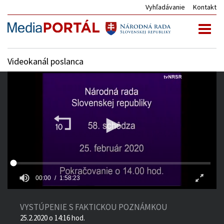
Vyhľadávanie
Kontakt
Toggl
naviga
Videokanál poslanca
00:00
1:58:23
VYSTÚPENIE S FAKTICKOU POZNÁMKOU
25.2.2020 o 14:16 hod.