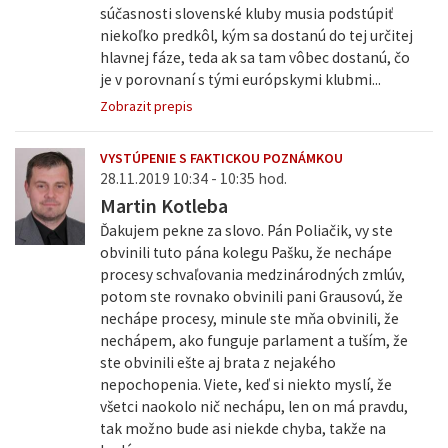
súčasnosti slovenské kluby musia podstúpiť
niekoľko predkôl, kým sa dostanú do tej určitej
hlavnej fáze, teda ak sa tam vôbec dostanú, čo
je v porovnaní s tými európskymi klubmi...
Zobrazit prepis
VYSTÚPENIE S FAKTICKOU POZNÁMKOU
28.11.2019 10:34 - 10:35 hod.
Martin Kotleba
Ďakujem pekne za slovo. Pán Poliačik, vy ste
obvinili tuto pána kolegu Pašku, že nechápe
procesy schvaľovania medzinárodných zmlúv,
potom ste rovnako obvinili pani Grausovú, že
nechápe procesy, minule ste mňa obvinili, že
nechápem, ako funguje parlament a tuším, že
ste obvinili ešte aj brata z nejakého
nepochopenia. Viete, keď si niekto myslí, že
všetci naokolo nič nechápu, len on má pravdu,
tak možno bude asi niekde chyba, takže na