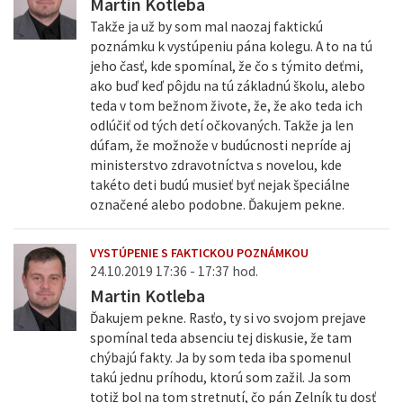
Martin Kotleba
Takže ja už by som mal naozaj faktickú
poznámku k vystúpeniu pána kolegu. A to na tú
jeho časť, kde spomínal, že čo s týmito deťmi,
ako buď keď pôjdu na tú základnú školu, alebo
teda v tom bežnom živote, že, že ako teda ich
odlúčiť od tých detí očkovaných. Takže ja len
dúfam, že možnože v budúcnosti nepríde aj
ministerstvo zdravotníctva s novelou, kde
takéto deti budú musieť byť nejak špeciálne
označené alebo podobne. Ďakujem pekne.
VYSTÚPENIE S FAKTICKOU POZNÁMKOU
24.10.2019 17:36 - 17:37 hod.
Martin Kotleba
Ďakujem pekne. Rasťo, ty si vo svojom prejave
spomínal teda absenciu tej diskusie, že tam
chýbajú fakty. Ja by som teda iba spomenul
takú jednu príhodu, ktorú som zažil. Ja som
totiž bol na tom stretnutí, čo pán Zelník tu dosť