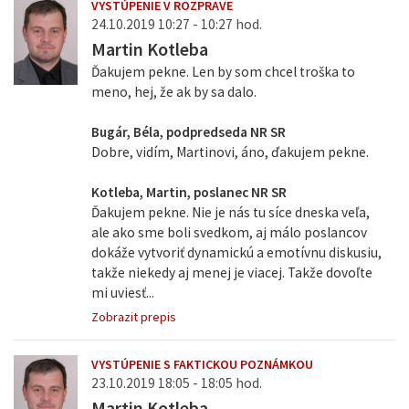
VYSTÚPENIE V ROZPRAVE
24.10.2019 10:27 - 10:27 hod.
Martin Kotleba
Ďakujem pekne. Len by som chcel troška to
meno, hej, že ak by sa dalo.
Bugár, Béla, podpredseda NR SR
Dobre, vidím, Martinovi, áno, ďakujem pekne.
Kotleba, Martin, poslanec NR SR
Ďakujem pekne. Nie je nás tu síce dneska veľa,
ale ako sme boli svedkom, aj málo poslancov
dokáže vytvoriť dynamickú a emotívnu diskusiu,
takže niekedy aj menej je viacej. Takže dovoľte
mi uviesť...
Zobrazit prepis
VYSTÚPENIE S FAKTICKOU POZNÁMKOU
23.10.2019 18:05 - 18:05 hod.
Martin Kotleba