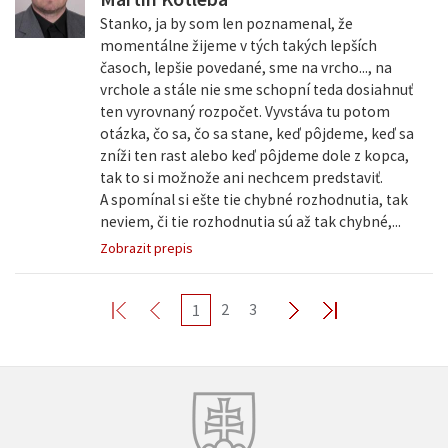
Stanko, ja by som len poznamenal, že
momentálne žijeme v tých takých lepších
časoch, lepšie povedané, sme na vrcho..., na
vrchole a stále nie sme schopní teda dosiahnuť
ten vyrovnaný rozpočet. Vyvstáva tu potom
otázka, čo sa, čo sa stane, keď pôjdeme, keď sa
zníži ten rast alebo keď pôjdeme dole z kopca,
tak to si možnože ani nechcem predstaviť.
A spomínal si ešte tie chybné rozhodnutia, tak
neviem, či tie rozhodnutia sú až tak chybné,...
Zobrazit prepis
2
3
1