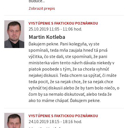
budúce...
Zobrazit prepis
VYSTÚPENIE S FAKTICKOU POZNÁMKOU
25.10.2019 11:05 - 11:06 hod.
Martin Kotleba
Ďakujem pekne. Pani kolegyňa, vy ste
spomínali, teda mňa zaujala hneď tá prvá
výčitka, čo ste dali, ste spomínali, že pani
ministerka vám tento návrh dávala niekedy v
piatok poobede s tým, že sa chcela vyhnúť
nejakej diskusii. Teda chcem sa spýtať, či máte
teda pocit, že sa nejak chce, že sa nejak chce
vyhnúť tej diskusii alebo že by tam bolo niečo, o
čom by sa nemalo diskutovať, alebo teda že
ako to máme chápať. Ďakujem pekne.
VYSTÚPENIE S FAKTICKOU POZNÁMKOU
24.10.2019 18:15 - 18:16 hod.