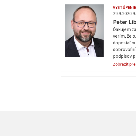
VYSTÚPENIE
29.9.2020 9:
Peter Li
Ďakujem za 
verím, že t
doposiaľ nu
dobrovoľník
podpisov pr
Zobrazit pre