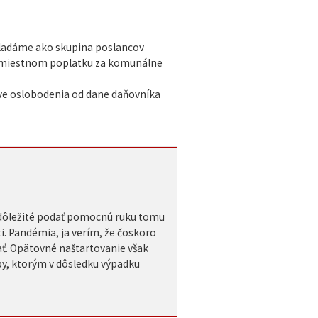
dkladáme ako skupina poslancov
 a miestnom poplatku za komunálne
íve oslobodenia od dane daňovníka
e dôležité podať pomocnú ruku tomu
i. Pandémia, ja verím, že čoskoro
ť. Opätovné naštartovanie však
by, ktorým v dôsledku výpadku