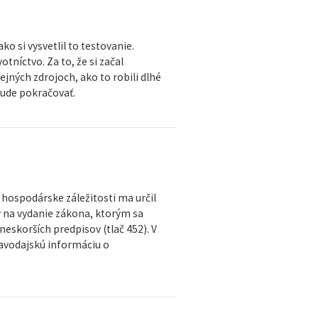
ko si vysvetlil to testovanie.
otníctvo. Za to, že si začal
ejných zdrojoch, ako to robili dlhé
bude pokračovať.
 hospodárske záležitosti ma určil
y na vydanie zákona, ktorým sa
neskorších predpisov (tlač 452). V
ravodajskú informáciu o