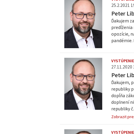
25.2.2021 1
Peter Li
Ďakujem za
predĺženia
opozície, n
pandémie. 
VYSTÚPENI
27.11.2020 
Peter Li
Ďakujem, pá
republiky p
dopĺňa zák
doplnení n
republiky č.
Zobrazit pre
VYSTÚPENIE