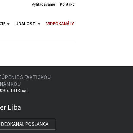
Vyhľadávanie
Kontakt
CIE
UDALOSTI
VIDEOKANÁLY
TÚPENIE S FAKTICKOU
ZNÁMKOU
2020 o 14:18 hod.
er Liba
IDEOKANÁL POSLANCA