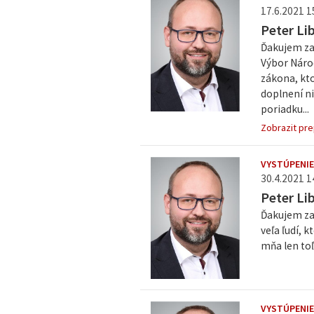
17.6.2021 1
Peter Li
Ďakujem za 
Výbor Národ
zákona, kto
doplnení ni
poriadku...
Zobrazit pre
VYSTÚPENIE
30.4.2021 1
Peter Li
Ďakujem za 
veľa ľudí, 
mňa len toľ
VYSTÚPENIE