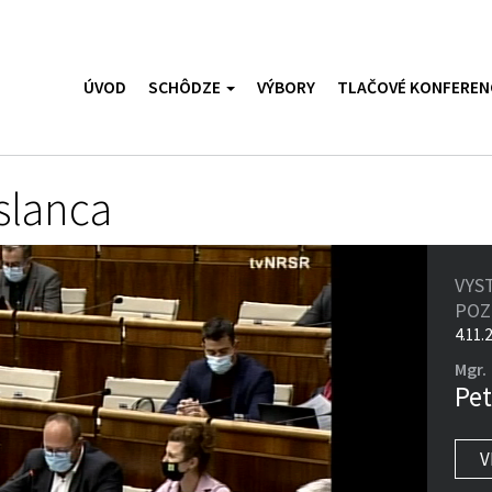
ÚVOD
SCHÔDZE
VÝBORY
TLAČOVÉ KONFEREN
slanca
VYS
PO
4.11.
Mgr.
Pet
V