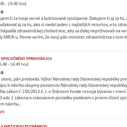
45 - 19:46 hod.
ba
jem ti za tvoje vecné a kultivované vystúpenie. Ďakujem ti aj za to, a
ďakovať aj za to, ako si viedol jeden z najťažších rezortov, a to zdrav
hápadlá zdravotníckej chobotnice, aby sa ďalej nepriživovali na ver
dy SMER-u. Pevne verím, že nový pán minister zdravotníctva v tom 
E SPOLOČNÉHO SPRAVODAJCU
6:48 - 16:49 hod.
ba
slovo, pán predseda. Výbor Národnej rady Slovenskej republiky pre
ajcu k návrhu skupiny poslancov Národnej rady Slovenskej republik
ňa zákon č. 150/2013 Z. z. o Štátnom fonde rozvoja bývania v znení 
 73 ods. 1 zákona o rokovacom poriadku podávam v prvom čítaní sp
 návrhu...
pis
 S FAKTICKOU POZNÁMKOU