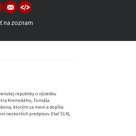
ť na zoznam
enskej republiky o výsledku
Petra Kremského, Tomáša
ákona, ktorým sa mení a dopĺňa
ní neskorších predpisov (tlač 514),