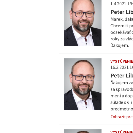
1.4.2021 19:
Peter Li
Marek, ďaku
Chcem ti po
odsekávať c
roky za vlá
Ďakujem.
VYSTÚPENI
16.3.2021 1
Peter Li
Ďakujem za 
za spravod
mení a dopĺ
súlade s §
predmetnom
Zobrazit pre
VYSTÚPENIE