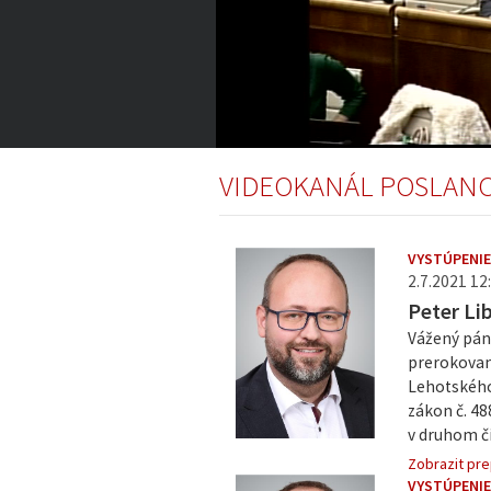
23:07
of
VIDEOKANÁL POSLAN
5:05:17
Volume
0%
VYSTÚPENIE
2.7.2021 12:
Peter Li
Vážený pán
prerokovan
Lehotského
zákon č. 48
v druhom čí
Zobrazit pre
VYSTÚPENI