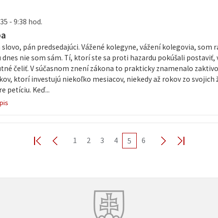
35 - 9:38 hod.
ba
slovo, pán predsedajúci. Vážené kolegyne, vážení kolegovia, som r
u dnes nie som sám. Tí, ktorí ste sa proti hazardu pokúšali postavi
tné čeliť. V súčasnom znení zákona to prakticky znamenalo zaktivo
ov, ktorí investujú niekoľko mesiacov, niekedy až rokov zo svojich
e petíciu. Keď...
pis
1
2
3
4
6
5