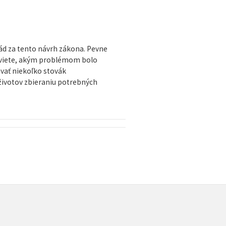
ád za tento návrh zákona. Pevne
ť, viete, akým problémom bolo
vať niekoľko stovák
 životov zbieraniu potrebných