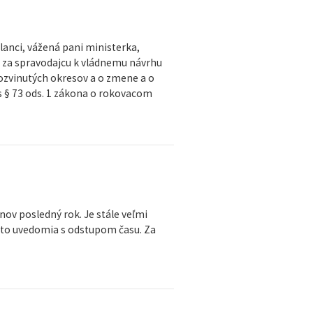
lanci, vážená pani ministerka,
l za spravodajcu k vládnemu návrhu
rozvinutých okresov a o zmene a o
 s § 73 ods. 1 zákona o rokovacom
nov posledný rok. Je stále veľmi
 si to uvedomia s odstupom času. Za