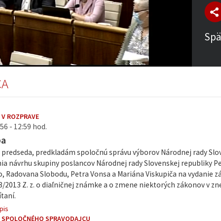
Spä
CA
 V ROZPRAVE
56 - 12:59 hod.
ba
 predseda, predkladám spoločnú správu výborov Národnej rady Slov
ia návrhu skupiny poslancov Národnej rady Slovenskej republiky 
, Radovana Slobodu, Petra Vonsa a Mariána Viskupiča na vydanie z
8/2013 Z. z. o diaľničnej známke a o zmene niektorých zákonov v zne
taní.
pis
E SPOLOČNÉHO SPRAVODAJCU