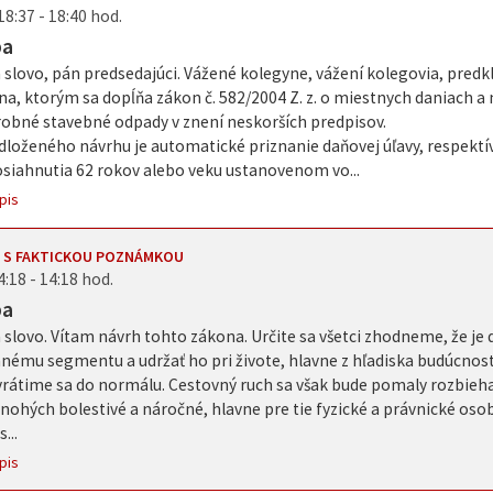
18:37 - 18:40 hod.
ba
 slovo, pán predsedajúci. Vážené kolegyne, vážení kolegovia, pre
na, ktorým sa dopĺňa zákon č. 582/2004 Z. z. o miestnych daniach
robné stavebné odpady v znení neskorších predpisov.
dloženého návrhu je automatické priznanie daňovej úľavy, respekt
osiahnutia 62 rokov alebo veku ustanovenom vo...
pis
 S FAKTICKOU POZNÁMKOU
4:18 - 14:18 hod.
ba
 slovo. Vítam návrh tohto zákona. Určite sa všetci zhodneme, že j
nému segmentu a udržať ho pri živote, hlavne z hľadiska budúcnost
vrátime sa do normálu. Cestovný ruch sa však bude pomaly rozbieha
ohých bolestivé a náročné, hlavne pre tie fyzické a právnické oso
...
pis