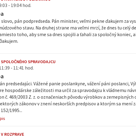
9:03 - 19:04 hod.
ba
 slovo, pán podpredseda. Pán minister, veľmi pekne ďakujem za vy
 núdzového stavu. Na druhej strane ma veľmi mrzí, že dnes tu cel
amiesto toho, aby sme sa dnes spojili a ťahali za spoločný koniec, a
Ďakujem.
E SPOLOČNÉHO SPRAVODAJCU
11:39 - 11:41 hod.
ba
n predsedajúci. Vážené panie poslankyne, vážení páni poslanci, Vý
re hospodárske záležitosti ma určil za spravodajcu k vládnemu ná
on č. 469/2003 Z. z. o označeniach pôvodu výrobkov a zemepisných
iektorých zákonov v znení neskorších predpisov a ktorým sa mení 
 152/1995...
pis
 V ROZPRAVE