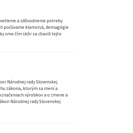
svetlenie a zdôvodnenie potreby
ý deň počúvame klamstvá, demagógie
by sme čím skôr sa zbavili tejto
bor Národnej rady Slovenskej
vrhu zákona, ktorým sa mení a
 označeniach výrobkov a o zmene a
zákon Národnej rady Slovenskej