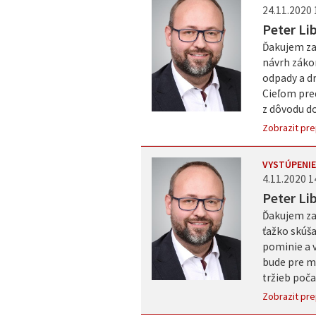
24.11.2020 
Peter Li
Ďakujem za
návrh záko
odpady a d
Cieľom pre
z dôvodu d
Zobrazit pre
VYSTÚPENIE
4.11.2020 1
Peter Li
Ďakujem za
ťažko skúša
pominie a 
bude pre mn
tržieb počas
Zobrazit pre