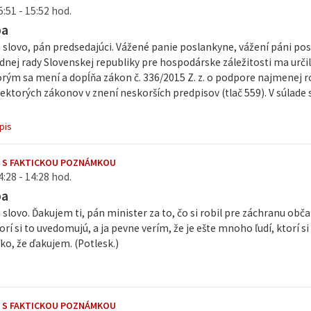
5:51 - 15:52 hod.
ba
slovo, pán predsedajúci. Vážené panie poslankyne, vážení páni pos
nej rady Slovenskej republiky pre hospodárske záležitosti ma urči
rým sa mení a dopĺňa zákon č. 336/2015 Z. z. o podpore najmenej 
ektorých zákonov v znení neskorších predpisov (tlač 559). V súlade
pis
 S FAKTICKOU POZNÁMKOU
4:28 - 14:28 hod.
ba
slovo. Ďakujem ti, pán minister za to, čo si robil pre záchranu obča
ktorí si to uvedomujú, a ja pevne verím, že je ešte mnoho ľudí, ktorí
ko, že ďakujem. (Potlesk.)
 S FAKTICKOU POZNÁMKOU