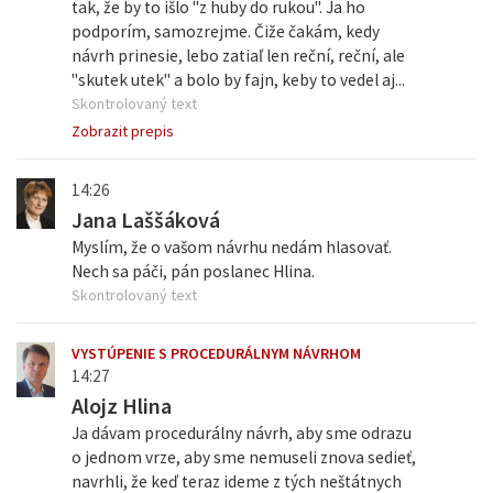
tak, že by to išlo "z huby do rukou". Ja ho
podporím, samozrejme. Čiže čakám, kedy
návrh prinesie, lebo zatiaľ len reční, reční, ale
"skutek utek" a bolo by fajn, keby to vedel aj...
Skontrolovaný text
Zobrazit prepis
14:26
Jana Laššáková
Myslím, že o vašom návrhu nedám hlasovať.
Nech sa páči, pán poslanec Hlina.
Skontrolovaný text
VYSTÚPENIE S PROCEDURÁLNYM NÁVRHOM
14:27
Alojz Hlina
Ja dávam procedurálny návrh, aby sme odrazu
o jednom vrze, aby sme nemuseli znova sedieť,
navrhli, že keď teraz ideme z tých neštátnych