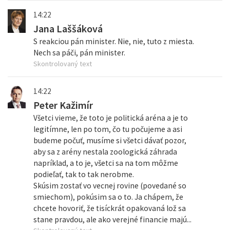
14:22
Jana Laššáková
S reakciou pán minister. Nie, nie, tuto z miesta.
Nech sa páči, pán minister.
Skontrolovaný text
14:22
Peter Kažimír
Všetci vieme, že toto je politická aréna a je to
legitímne, len po tom, čo tu počujeme a asi
budeme počuť, musíme si všetci dávať pozor,
aby sa z arény nestala zoologická záhrada
napríklad, a to je, všetci sa na tom môžme
podieľať, tak to tak nerobme.
Skúsim zostať vo vecnej rovine (povedané so
smiechom), pokúsim sa o to. Ja chápem, že
chcete hovoriť, že tisíckrát opakovaná lož sa
stane pravdou, ale ako verejné financie majú...