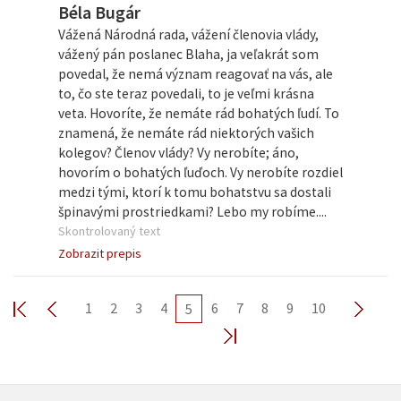
Béla Bugár
Vážená Národná rada, vážení členovia vlády,
vážený pán poslanec Blaha, ja veľakrát som
povedal, že nemá význam reagovať na vás, ale
to, čo ste teraz povedali, to je veľmi krásna
veta. Hovoríte, že nemáte rád bohatých ľudí. To
znamená, že nemáte rád niektorých vašich
kolegov? Členov vlády? Vy nerobíte; áno,
hovorím o bohatých ľuďoch. Vy nerobíte rozdiel
medzi tými, ktorí k tomu bohatstvu sa dostali
špinavými prostriedkami? Lebo my robíme....
Skontrolovaný text
Zobrazit prepis
1
2
3
4
6
7
8
9
10
5