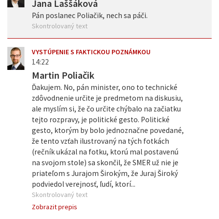
Jana Laššáková
Pán poslanec Poliačik, nech sa páči.
Skontrolovaný text
VYSTÚPENIE S FAKTICKOU POZNÁMKOU
14:22
Martin Poliačik
Ďakujem. No, pán minister, ono to technické
zdôvodnenie určite je predmetom na diskusiu,
ale myslím si, že čo určite chýbalo na začiatku
tejto rozpravy, je politické gesto. Politické
gesto, ktorým by bolo jednoznačne povedané,
že tento vzťah ilustrovaný na tých fotkách
(rečník ukázal na fotku, ktorú mal postavenú
na svojom stole) sa skončil, že SMER už nie je
priateľom s Jurajom Širokým, že Juraj Široký
podviedol verejnosť, ľudí, ktorí...
Skontrolovaný text
Zobrazit prepis