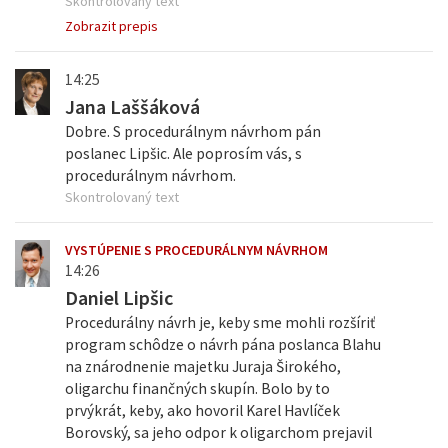
Skontrolovaný text
Zobrazit prepis
14:25
Jana Laššáková
Dobre. S procedurálnym návrhom pán
poslanec Lipšic. Ale poprosím vás, s
procedurálnym návrhom.
Skontrolovaný text
VYSTÚPENIE S PROCEDURÁLNYM NÁVRHOM
14:26
Daniel Lipšic
Procedurálny návrh je, keby sme mohli rozšíriť
program schôdze o návrh pána poslanca Blahu
na znárodnenie majetku Juraja Širokého,
oligarchu finančných skupín. Bolo by to
prvýkrát, keby, ako hovoril Karel Havlíček
Borovský, sa jeho odpor k oligarchom prejavil