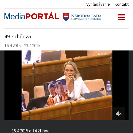
Vyhľadávanie
Kontakt
Toggl
naviga
49. schôdza
16.4.2015 - 23.4.2015
1:25:49
of
15.4.2015 o 14:21 hod.
9:04:33