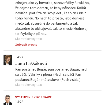
zdrojov, ako vy hovoríte, sanovať dlhy Širokého,
že dajme tam odrazu, že keby náhodou Kollár
nevládal platiť za tie svoje deti, že to tiež ide z
toho fondu. No nech to proste, lebo doniesť
niečo tak absurdné do parlamentu a tak
absurdne to obhajovať, tak to znesie kľudne aj
to. (Výkriky z pléna:...
Skontrolovaný text
Zobrazit prepis
14:27
Jana Laššáková
Pán poslanec Bugár, pán poslanec Bugár, nech
sa páči. (Výkriky z pléna.) Nech sa páči. Pán
poslanec Bugár, máte slovo. (Ruch v sále.)
Skontrolovaný text
VYSTÚPENIE V ROZPRAVE
14:28