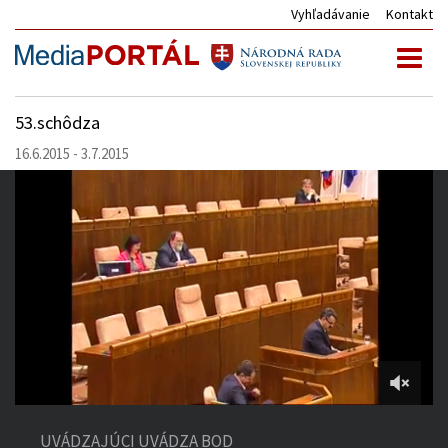
Vyhľadávanie
Kontakt
Toggl
naviga
53.schôdza
16.6.2015 - 3.7.2015
4:41:52
of
UVÁDZAJÚCI UVÁDZA BOD
4:52:49