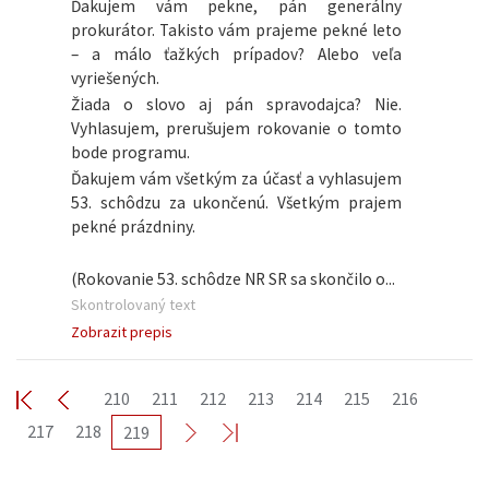
Ďakujem vám pekne, pán generálny
prokurátor. Takisto vám prajeme pekné leto
– a málo ťažkých prípadov? Alebo veľa
vyriešených.
Žiada o slovo aj pán spravodajca? Nie.
Vyhlasujem, prerušujem rokovanie o tomto
bode programu.
Ďakujem vám všetkým za účasť a vyhlasujem
53. schôdzu za ukončenú. Všetkým prajem
pekné prázdniny.
(Rokovanie 53. schôdze NR SR sa skončilo o...
Skontrolovaný text
Zobrazit prepis
210
211
212
213
214
215
216
217
218
219