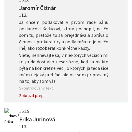
Jaromír Čižnár
112.
Ja chcem poďakovať v prvom rade pánu
poslancovi Kadúcovi, ktorý pochopil, na čo
som tu, pretože tu sa prejednávala správa o
činnosti prokuratúry a podľa mňa to je niečo
iné, ako rozoberať konkrétne kauzy.
Viete, nehnevajte sa, v niektorých veciach mi
to príde dosť ako neseriózne, keď sa niekto
pýta na konkrétne veci, o ktorých ja teda síce
mám nejaký prehľad, ale nie som pripravený
na to, aby som vás...
Skontrolovaný text
Zobrazit prepis
16:19
Erika Jurinová
113.