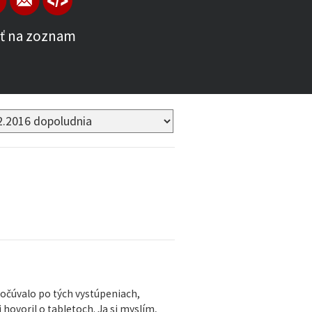
ť na zoznam
počúvalo po tých vystúpeniach,
 hovoril o tabletoch. Ja si myslím,