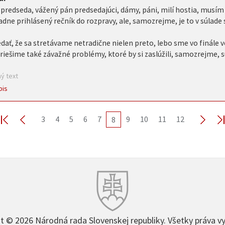
predseda, vážený pán predsedajúci, dámy, páni, milí hostia, musím
adne prihlásený rečník do rozpravy, ale, samozrejme, je to v súlad
ať, že sa stretávame netradične nielen preto, lebo sme vo finále 
 riešime také závažné problémy, ktoré by si zaslúžili, samozrejme,
ý text
pis
3
4
5
6
7
9
10
11
12
8
t © 2026 Národná rada Slovenskej republiky. Všetky práva v