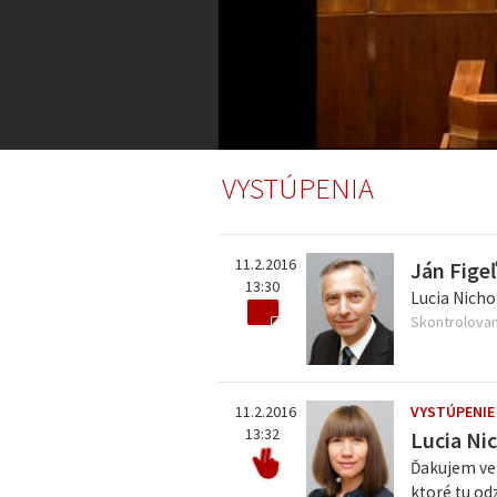
3:45:12
of
VYSTÚPENIA
16:38:47
Volume
0%
11.2.2016
Ján Fige
13:30
Lucia Nicho
Skontrolovan
11.2.2016
VYSTÚPENIE
13:32
Lucia Ni
Ďakujem veľ
ktoré tu od