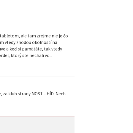
tabletom, ale tam zrejme nie je čo
som vtedy zhodou okolností na
uve a keď si pamätáte, tak vtedy
del, ktorý ste nechali vo...
, za klub strany MOST – HÍD. Nech