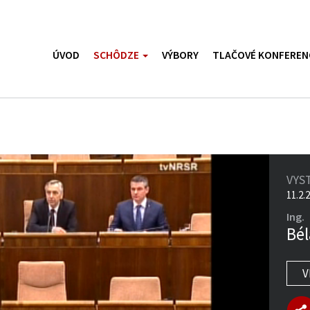
ÚVOD
SCHÔDZE
VÝBORY
TLAČOVÉ KONFEREN
VYS
11.2.
Ing.
Bél
V