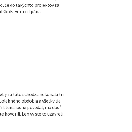
to, že do takýchto projektov sa
od školstvom od pána...
eby sa táto schôdza nekonala tri
 volebného obdobia a všetky tie
ačik tuná jasne povedal, ma dosť
 hovorili. Len vy ste to uzavreli...