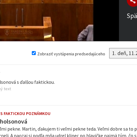
Spä
Zobraziť vystúpenia predsedajúceho
ľ
lsonová s ďalšou faktickou.
ý text
 S FAKTICKOU POZNÁMKOU
cholsonová
mi pekne. Martin, ďakujem ti veľmi pekne teda. Veľmi dobre sa to 
zneli. A naozaj si podľa mňa udrel klinec po hlavičke najmä tým, čo si