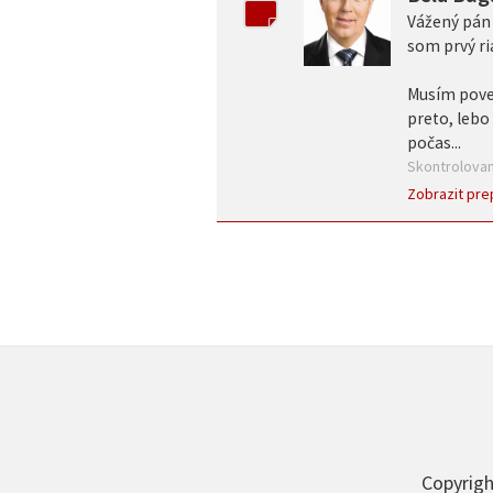
Vážený pán 
som prvý ri
Musím poved
preto, lebo
počas...
Skontrolovan
Zobrazit pre
Copyrigh