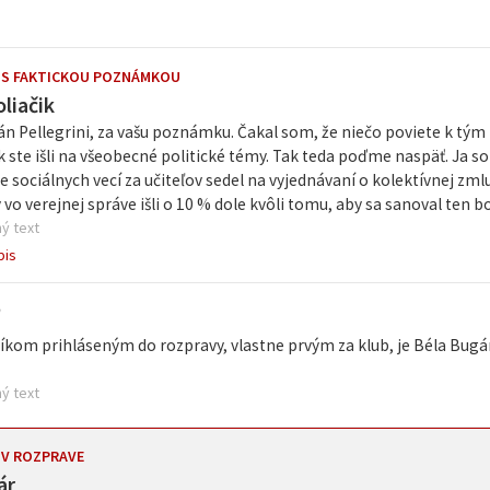
 S FAKTICKOU POZNÁMKOU
liačik
n Pellegrini, za vašu poznámku. Čakal som, že niečo poviete k tým 
k ste išli na všeobecné politické témy. Tak teda poďme naspäť. Ja 
e sociálnych vecí za učiteľov sedel na vyjednávaní o kolektívnej zml
 vo verejnej správe išli o 10 % dole kvôli tomu, aby sa sanoval ten bor
ý text
pis
ľ
íkom prihláseným do rozpravy, vlastne prvým za klub, je Béla Bugár
ý text
 V ROZPRAVE
ár