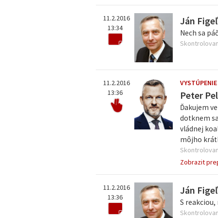
11.2.2016
Ján Fige
13:34
Nech sa páč
Skontrolovan
11.2.2016
VYSTÚPENIE
13:36
Peter Pel
Ďakujem veľ
dotknem sa 
vládnej koa
môjho krátk
Skontrolovan
Zobrazit pre
11.2.2016
Ján Fige
13:36
S reakciou, 
Skontrolovan