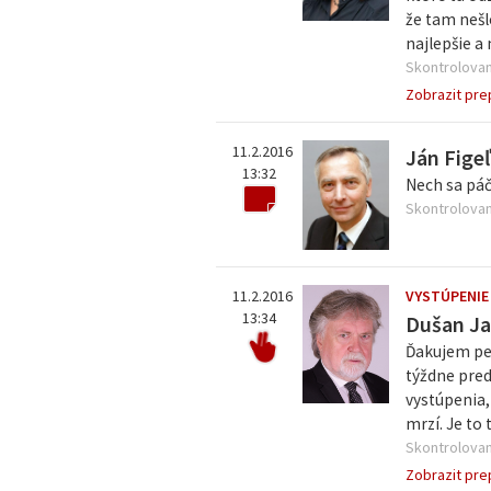
že tam nešl
najlepšie a 
Skontrolovan
Zobrazit pre
11.2.2016
Ján Fige
13:32
Nech sa páč
Skontrolovan
11.2.2016
VYSTÚPENIE
13:34
Dušan Ja
Ďakujem pek
týždne pred
vystúpenia,
mrzí. Je to 
Skontrolovan
Zobrazit pre