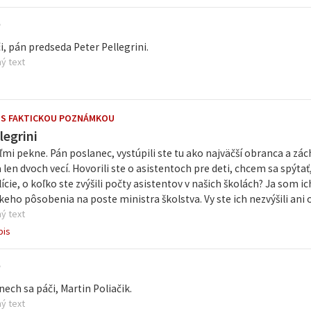
ľ
i, pán predseda Peter Pellegrini.
ý text
 S FAKTICKOU POZNÁMKOU
legrini
mi pekne. Pán poslanec, vystúpili ste tu ako najväčší obranca a zá
len dvoch vecí. Hovorili ste o asistentoch pre deti, chcem sa spýtať,
lície, o koľko ste zvýšili počty asistentov v našich školách? Ja som 
eho pôsobenia na poste ministra školstva. Vy ste ich nezvýšili ani o 
ý text
pis
ľ
nech sa páči, Martin Poliačik.
ý text