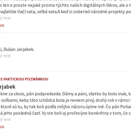
o len o proste nejaké promo týchto našich digitálnych lídrov, ale o 
najľahšie tlačí vata, veľká vata.A keď si zoberieš národné projekty p
ý text
pis
ľ
i, Dušan Jarjabek.
ý text
 S FAKTICKOU POZNÁMKOU
rjabek
ne za slovo, pán podpredseda. Dámy a páni, všetko by bolo inak, k
 voľbami, keby táto schôdza bola ja neviem prvý, druhý rok v rámci
 ktoré sú tu, by tak boli podľa môjho názoru úplne iné. Čo pán Poli
tá jeho posledná časť. Vy ste boli aj profesijne konkrétny v tom, čo ste
ý text
pis