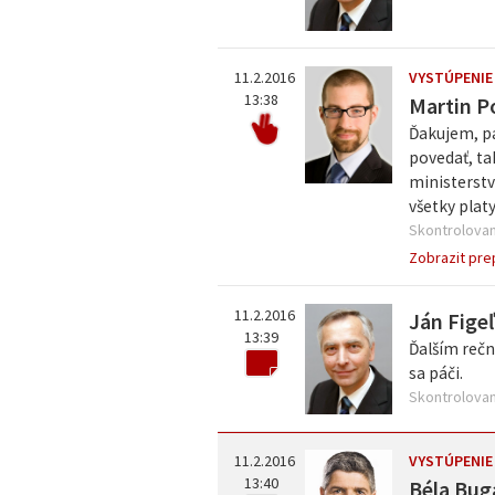
11.2.2016
VYSTÚPENIE
13:38
Martin Po
Ďakujem, pá
povedať, ta
ministerstv
všetky platy
Skontrolovan
Zobrazit pre
11.2.2016
Ján Fige
13:39
Ďalším rečn
sa páči.
Skontrolovan
11.2.2016
VYSTÚPENIE
13:40
Béla Bug