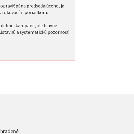
 opraviť pána predsedajúceho, ja
e s rokovacím poriadkom.
volebnej kampane, ale hlavne
 sústavnú a systematickú pozornosť
yhradené.