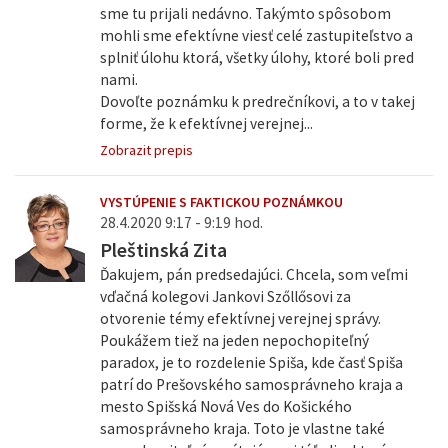
sme tu prijali nedávno. Takýmto spôsobom
mohli sme efektívne viesť celé zastupiteľstvo a
splniť úlohu ktorá, všetky úlohy, ktoré boli pred
nami.
Dovoľte poznámku k predrečníkovi, a to v takej
forme, že k efektívnej verejnej...
Zobrazit prepis
VYSTÚPENIE S FAKTICKOU POZNÁMKOU
28.4.2020 9:17 - 9:19 hod.
Pleštinská Zita
Ďakujem, pán predsedajúci. Chcela, som veľmi
vďačná kolegovi Jankovi Szőllősovi za
otvorenie témy efektívnej verejnej správy.
Poukážem tiež na jeden nepochopiteľný
paradox, je to rozdelenie Spiša, kde časť Spiša
patrí do Prešovského samosprávneho kraja a
mesto Spišská Nová Ves do Košického
samosprávneho kraja. Toto je vlastne také