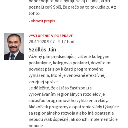
nepochopiteľné a pýtajú sa aj tí ľudia, ktorí
poznajú celý Spiš, že prečo sa to tak udialo. A z
tohto...
Zobrazit prepis
VYSTÚPENIE V ROZPRAVE
28.4.2020 9:07 - 9:17 hod.
Szőllős Ján
Vážený pán predsedajúci, vážené kolegyne
poslankyne, kolegovia poslanci, dovoľte mi
povedať pár slov k časti programového
vyhlásenia, ktoré je venované efektívnej
verejnej správe.
Je dôležité, že aj táto časť spolu s
vyrovnávaním regionálnych rozdielov je
súčasťou programového vyhlásenia vlády.
Akékoľvek programy a opatrenia vlády týkajúce
sa regionálneho rozvoja alebo iné opatrenia
nebudú však úspešné, ak do ich implementácie
nebude...