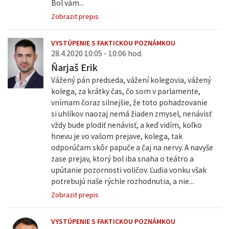
Bol vám...
Zobrazit prepis
VYSTÚPENIE S FAKTICKOU POZNÁMKOU
28.4.2020 10:05 - 10:06 hod.
Ňarjaš Erik
Vážený pán predseda, vážení kolegovia, vážený
kolega, za krátky čas, čo som v parlamente,
vnímam čoraz silnejšie, že toto pohadzovanie
si uhlíkov naozaj nemá žiaden zmysel, nenávisť
vždy bude plodiť nenávisť, a keď vidím, koľko
hnevu je vo vašom prejave, kolega, tak
odporúčam skôr papuče a čaj na nervy. A navyše
zase prejav, ktorý bol iba snaha o teátro a
upútanie pozornosti voličov. Ľudia vonku však
potrebujú naše rýchle rozhodnutia, a nie...
Zobrazit prepis
VYSTÚPENIE S FAKTICKOU POZNÁMKOU