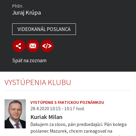
PhDr.
Juraj Krúpa
VIDEOKANÁL POSLANCA
Späť na zoznam
VYSTÚPENIA KLUBU
VYSTÚPENIE S FAKTICKOU POZNÁMKOU
28.4.2020 10:15 - 10:17 hod.
Kuriak Milan
Ďakujem za slovo, pán predsedajúci. Pán kolega
poslanec Mazurek, chcem zareagovať na