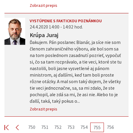
Zobrazit prepis
VYSTÚPENIE S FAKTICKOU POZNÁMKOU
24.4.2020 14:00 - 14:02 hod.
Krúpa Juraj
Ďakujem. Pán poslanec Blanár, ja síce nie som
členom zahraničného výboru, ale bol som sa
na tom poslednom zasadnutí pozrieť, vypočuť
si, čo sa tam rozprávalo, a tie veci, ktoré ste tu
nastolili, boli jasne vysvetlené aj pánom
ministrom, aj ďalšími, keď tam boli proste
rôzne otázky. A mal som taký dojem, že všetky
tie veci jednoznačne, sa, sa mi zdalo, že ste
pochopil, ale zdá sa mi, že asi nie. Alebo to je
ďalší, taká, taký pokus o...
Zobrazit prepis
750
751
752
753
754
756
755