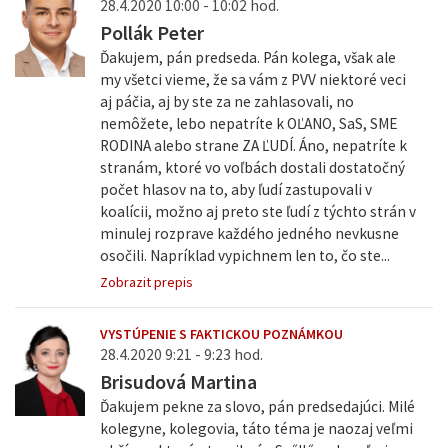
28.4.2020 10:00 - 10:02 hod.
Pollák Peter
Ďakujem, pán predseda. Pán kolega, však ale
my všetci vieme, že sa vám z PVV niektoré veci
aj páčia, aj by ste za ne zahlasovali, no
nemôžete, lebo nepatríte k OĽANO, SaS, SME
RODINA alebo strane ZA ĽUDÍ. Áno, nepatríte k
stranám, ktoré vo voľbách dostali dostatočný
počet hlasov na to, aby ľudí zastupovali v
koalícii, možno aj preto ste ľudí z týchto strán v
minulej rozprave každého jedného nevkusne
osočili. Napríklad vypichnem len to, čo ste...
Zobrazit prepis
VYSTÚPENIE S FAKTICKOU POZNÁMKOU
28.4.2020 9:21 - 9:23 hod.
Brisudová Martina
Ďakujem pekne za slovo, pán predsedajúci. Milé
kolegyne, kolegovia, táto téma je naozaj veľmi