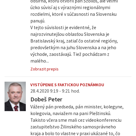
obšírna, ktorú otvoril pán Szőllős, ale veľmi
úzko súvisí aj s výraznými regionálnymi
rozdielmi, ktoré v súčasnosti na Slovensku
panujú.
V tejto súvislosti je evidentné, že
najrozvinutejšou oblasťou Slovenska je
Bratislavský kraj, zatiaľ čo ostatné regióny,
predovšetkým na juhu Slovenska a na jeho
východe, zaostávajú. Tiež pochádzam z
malého...
Zobrazit prepis
VYSTÚPENIE S FAKTICKOU POZNÁMKOU
28.4.2020 9:19 - 9:21 hod.
Dobeš Peter
Vážený pán predseda, pán minister, kolegyne,
kolegovia, naviažem na pani Pleštinskú.
Takisto včera sme mali cez videokonferenciu
zastupiteľstvo Žilinského samosprávneho
kraja a bolo to vlastne v praxi ukázané to, čo