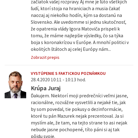
začiatok vašej rozpravy. Aj mne je ľúto všetkých
ľudí, ktorí stoja na hraniciach a musia čakať
naozaj aj niekoľko hodín, kým sa dostanú na
Slovensko. Ale uvedomme si jednu skutočnosť,
že opatrenia vlády Igora Matoviča prispeli k
tomu, že máme najlepšie výsledky, čo sa týka
boja s koronakrízou v Európe. A mnohí politici v
okolitých štátoch aj celej Európy nám...
Zobrazit prepis
VYSTÚPENIE S FAKTICKOU POZNÁMKOU
28.4.2020 10:11 - 10:13 hod.
Krúpa Juraj
Ďakujem. Niektorí moji predrečníci veľmi jasne,
racionálne, rozvážne vysvetlili a nejaké tie, jak
by som povedal, tie pokusy o dezinformácie,
ktoré tu pán Mazurek nejak prezentoval. Ja si
myslím ale, že tam, na tejto strane to asi nejak
nebude jasne pochopené, títo páni si aj tak
pôjdu svoje.