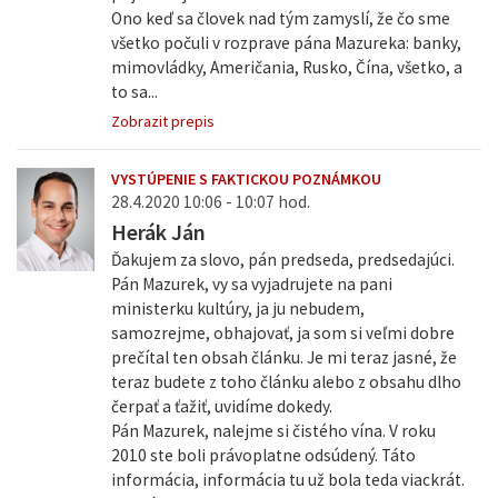
Ono keď sa človek nad tým zamyslí, že čo sme
všetko počuli v rozprave pána Mazureka: banky,
mimovládky, Američania, Rusko, Čína, všetko, a
to sa...
Zobrazit prepis
VYSTÚPENIE S FAKTICKOU POZNÁMKOU
28.4.2020 10:06 - 10:07 hod.
Herák Ján
Ďakujem za slovo, pán predseda, predsedajúci.
Pán Mazurek, vy sa vyjadrujete na pani
ministerku kultúry, ja ju nebudem,
samozrejme, obhajovať, ja som si veľmi dobre
prečítal ten obsah článku. Je mi teraz jasné, že
teraz budete z toho článku alebo z obsahu dlho
čerpať a ťažiť, uvidíme dokedy.
Pán Mazurek, nalejme si čistého vína. V roku
2010 ste boli právoplatne odsúdený. Táto
informácia, informácia tu už bola teda viackrát.