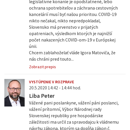
legislatívne konanie je opodstatnené, lebo
ochrana spotrebiteľov a záchrana cestovných
kancelárií musí byť našou prioritou. COVID-19
nikto nečakal, nikto nepredpokladal,
Slovensko má prvenstvo v prijatých
opatreniach, výsledkom ktorých je najnižší
počet nakazených COVID-om-19 v Európskej
únii.
Chcem zablahoželať vláde Igora Matoviča, že
nás chráni pred touto...
Zobrazit prepis
VYSTÚPENIE V ROZPRAVE
20.5.2020 14:42 - 14:44 hod.
Liba Peter
Vážené pani poslankyne, vážení páni poslanci,
vážení prítomní, Výbor Národnej rady
Slovenskej republiky pre hospodárske
záležitosti ma určil za spravodajcu k vládnemu
návrhu zákona, ktorým sa dopĺňa zákon č.