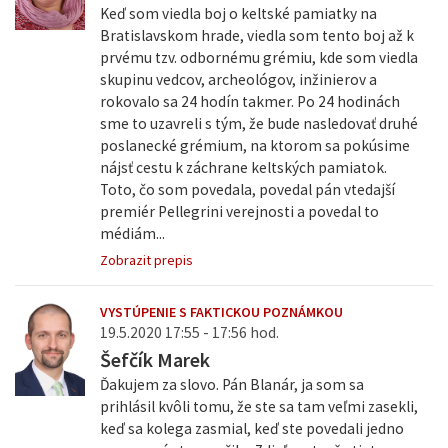
Keď som viedla boj o keltské pamiatky na
Bratislavskom hrade, viedla som tento boj až k
prvému tzv. odbornému grémiu, kde som viedla
skupinu vedcov, archeológov, inžinierov a
rokovalo sa 24 hodín takmer. Po 24 hodinách
sme to uzavreli s tým, že bude nasledovať druhé
poslanecké grémium, na ktorom sa pokúsime
nájsť cestu k záchrane keltských pamiatok.
Toto, čo som povedala, povedal pán vtedajší
premiér Pellegrini verejnosti a povedal to
médiám...
Zobrazit prepis
VYSTÚPENIE S FAKTICKOU POZNÁMKOU
19.5.2020 17:55 - 17:56 hod.
Šefčík Marek
Ďakujem za slovo. Pán Blanár, ja som sa
prihlásil kvôli tomu, že ste sa tam veľmi zasekli,
keď sa kolega zasmial, keď ste povedali jedno