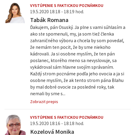
VYSTÚPENIE S FAKTICKOU POZNÁMKOU
19.5.2020 18:18 - 18:19 hod.
Tabák Romana
Ďakujem, pán Osuský. Ja plne s vami súhlasím a
ako ste spomenuli, my, ja som tiež členka
zahraničného výboru a chcela by som povedať,
že nemám ten pocit, že by sme niekoho
kádrovali. Ja si osobne myslím, že ten pán
poslanec, ktorého meno sa nevyslovuje, sa
vykádroval sám hlavne svojím správaním.
Každý strom poznáme podľa jeho ovocia a ja si
osobne myslím, že ak tento strom pána Blahu
by mal dobré ovocie za posledné roky, tak
nemali by sme s...
Zobrazit prepis
VYSTÚPENIE S FAKTICKOU POZNÁMKOU
19.5.2020 18:16 - 18:18 hod.
Kozelová Monika