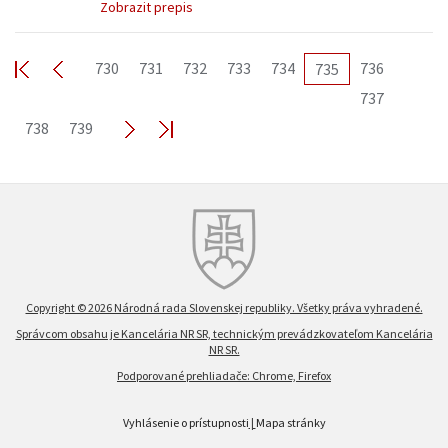
Zobrazit prepis
730
731
732
733
734
736
735
737
738
739
Copyright © 2026 Národná rada Slovenskej republiky. Všetky práva vyhradené.
Správcom obsahu je Kancelária NR SR, technickým prevádzkovateľom Kancelária
NR SR.
Podporované prehliadače: Chrome, Firefox
Vyhlásenie o prístupnosti
|
Mapa stránky