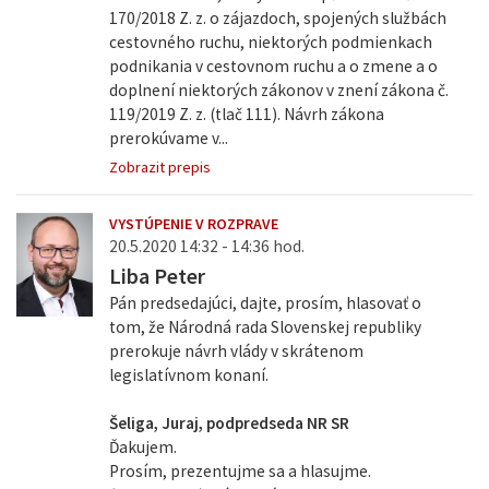
170/2018 Z. z. o zájazdoch, spojených službách
cestovného ruchu, niektorých podmienkach
podnikania v cestovnom ruchu a o zmene a o
doplnení niektorých zákonov v znení zákona č.
119/2019 Z. z. (tlač 111). Návrh zákona
prerokúvame v...
Zobrazit prepis
VYSTÚPENIE V ROZPRAVE
20.5.2020 14:32 - 14:36 hod.
Liba Peter
Pán predsedajúci, dajte, prosím, hlasovať o
tom, že Národná rada Slovenskej republiky
prerokuje návrh vlády v skrátenom
legislatívnom konaní.
Šeliga, Juraj, podpredseda NR SR
Ďakujem.
Prosím, prezentujme sa a hlasujme.