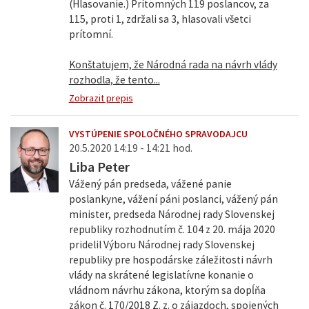
(Hlasovanie.) Prítomných 119 poslancov, za
115, proti 1, zdržali sa 3, hlasovali všetci
prítomní.
Konštatujem, že Národná rada na návrh vlády
rozhodla, že tento...
Zobrazit prepis
VYSTÚPENIE SPOLOČNÉHO SPRAVODAJCU
20.5.2020 14:19 - 14:21 hod.
Liba Peter
Vážený pán predseda, vážené panie
poslankyne, vážení páni poslanci, vážený pán
minister, predseda Národnej rady Slovenskej
republiky rozhodnutím č. 104 z 20. mája 2020
pridelil Výboru Národnej rady Slovenskej
republiky pre hospodárske záležitosti návrh
vlády na skrátené legislatívne konanie o
vládnom návrhu zákona, ktorým sa dopĺňa
zákon č. 170/2018 Z. z. o zájazdoch, spojených