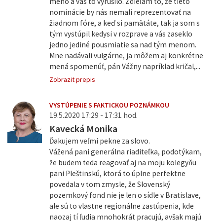
meno a vás to vyrušilo. Zdieľam to, že tieto
nominácie by nás nemali reprezentovať na
žiadnom fóre, a keď si pamätáte, tak ja som s
tým vystúpil kedysi v rozprave a vás zaseklo
jedno jediné pousmiatie sa nad tým menom.
Mne nadávali vulgárne, ja môžem aj konkrétne
mená spomenúť, pán Vážny napríklad kričal,...
Zobrazit prepis
VYSTÚPENIE S FAKTICKOU POZNÁMKOU
19.5.2020 17:29 - 17:31 hod.
Kavecká Monika
Ďakujem veľmi pekne za slovo.
Vážená pani generálna riaditeľka, podotýkam,
že budem teda reagovať aj na moju kolegyňu
pani Pleštinskú, ktorá to úplne perfektne
povedala v tom zmysle, že Slovenský
pozemkový fond nie je len o sídle v Bratislave,
ale sú to vlastne regionálne zastúpenia, kde
naozaj tí ľudia mnohokrát pracujú, avšak majú