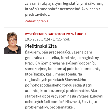
zviazané ruky aj s tými legislatívnymi zákonmi,
ktoré sú mnohokrát nezmyselné. Ako jeden z
predstaviteľov...
Zobrazit prepis
VYSTÚPENIE S FAKTICKOU POZNÁMKOU
19.5.2020 17:24 - 17:25 hod.
Pleštinská Zita
Ďakujem, pán predsedajúci. Vážená pani
generálna riaditeľka, fond nie je imaginárny.
Pracujú v ňom prevažne skúsení odborníci,
samozrejme, boli tam aj politickí nominanti,
ktorí kazilo, kazili meno fondu. Na
regionálnych pozíciách Slovenského
poľnohospodárskeho fondu sedia štátni
úradníci, ktorí rozumejú problematike. Ako
starostka obce vždy som našla v Starej Ľubovni
ochotných ľudí pomôcť. Hlavne tí, čo v tejto
problematiky, problematike...