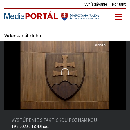
Vyhľadávanie
Kontakt
Toggl
naviga
Videokanál klubu
4:45:55
of
VYSTÚPENIE S FAKTICKOU POZNÁMKOU
4:56:16
19.5.2020 o 18:40 hod.