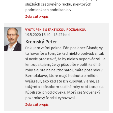
službách cestovného ruchu, niektorých
podmienkach podnikania v...
Zobrazit prepis
VYSTÚPENIE S FAKTICKOU POZNÁMKOU
19.5.2020 18:40 - 18:42 hod.
Kremský Peter
Ďakujem veľmi pekne. Pán poslanec Blanár, vy
tu hovoríte o tom, že keď niekto podvádza, tak
si nevie predstaviť, že by niekto nepodvádzal. Ja
len zopakujem, že vy pôsobíte v politike dlhé
roky a aj ste na nej zbohatol, máte pozemky v
Bernolákove, ktoré majú hodnotu o milión
vyššiu eur, ako keď ste ich kupoval. Vieme, že
takýmto spôsobom sa dlhé roky robí korupcia.
Kúpili ste ich od človeka, ktorý cez Slovenský
pozemkový fond si vybavoval...
Zobrazit prepis