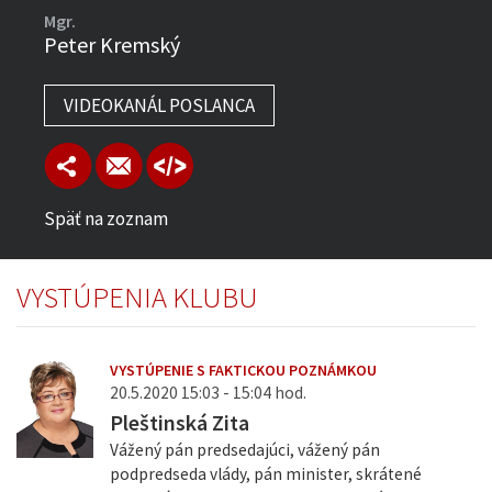
Mgr.
Peter Kremský
VIDEOKANÁL POSLANCA
Späť na zoznam
VYSTÚPENIA KLUBU
VYSTÚPENIE S FAKTICKOU POZNÁMKOU
20.5.2020 15:03 - 15:04 hod.
Pleštinská Zita
Vážený pán predsedajúci, vážený pán
podpredseda vlády, pán minister, skrátené