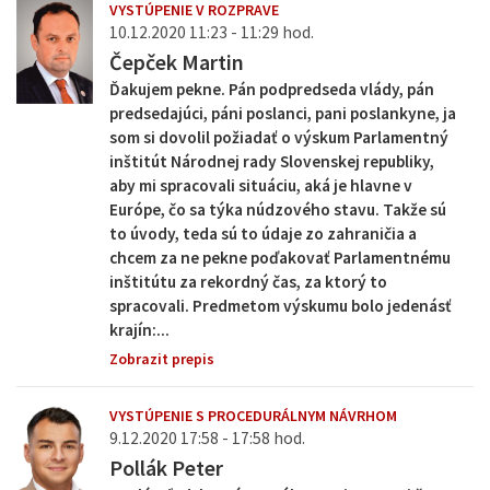
VYSTÚPENIE V ROZPRAVE
10.12.2020 11:23 - 11:29 hod.
Čepček Martin
Ďakujem pekne. Pán podpredseda vlády, pán
predsedajúci, páni poslanci, pani poslankyne, ja
som si dovolil požiadať o výskum Parlamentný
inštitút Národnej rady Slovenskej republiky,
aby mi spracovali situáciu, aká je hlavne v
Európe, čo sa týka núdzového stavu. Takže sú
to úvody, teda sú to údaje zo zahraničia a
chcem za ne pekne poďakovať Parlamentnému
inštitútu za rekordný čas, za ktorý to
spracovali. Predmetom výskumu bolo jedenásť
krajín:...
Zobrazit prepis
VYSTÚPENIE S PROCEDURÁLNYM NÁVRHOM
9.12.2020 17:58 - 17:58 hod.
Pollák Peter