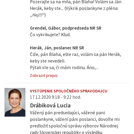
Pozerajte sa na mňa, pán Blaha! Volám sa Ján
Herák, keby ste... (Výkrik poslankyne z pléna:
„Hej!!!“
)
Grendel, Gábor, podpredseda NR SR
Čo vykrikujete? Kľud.
Herák, Ján, poslanec NR SR
Čiže, pán Blaha, ešte raz, volám sa pán Herák,
keby ste nevedeli.
Pýtali ste sa, či mám rodinu. Áno,...
Zobrazit prepis
VYSTÚPENIE SPOLOČNÉHO SPRAVODAJCU
17.12.2020 9:18 - 9:22 hod.
Drábiková Lucia
Vážený pán predsedajúci, vážené pani
poslankyne, vážení páni poslanci, dovoľte mi
predložiť spoločnú správu výborov Národnej
rady Slovenskej republiky o výsledku