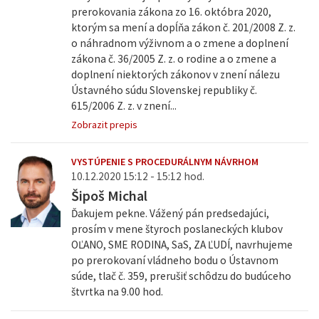
prerokovania zákona zo 16. októbra 2020,
ktorým sa mení a dopĺňa zákon č. 201/2008 Z. z.
o náhradnom výživnom a o zmene a doplnení
zákona č. 36/2005 Z. z. o rodine a o zmene a
doplnení niektorých zákonov v znení nálezu
Ústavného súdu Slovenskej republiky č.
615/2006 Z. z. v znení...
Zobrazit prepis
VYSTÚPENIE S PROCEDURÁLNYM NÁVRHOM
10.12.2020 15:12 - 15:12 hod.
Šipoš Michal
Ďakujem pekne. Vážený pán predsedajúci,
prosím v mene štyroch poslaneckých klubov
OĽANO, SME RODINA, SaS, ZA ĽUDÍ, navrhujeme
po prerokovaní vládneho bodu o Ústavnom
súde, tlač č. 359, prerušiť schôdzu do budúceho
štvrtka na 9.00 hod.