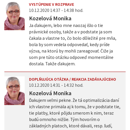
VYSTÚPENIE V ROZPRAVE
10.12.2020 14:37 - 14:38 hod.
Kozelová Monika
Ja ďakujem, lebo mne naozaj išlo o tie
právnické osoby, takže a v podstate ja som
čakala a vlastne to, čo bolo dôležité pre mňa,
bola by som vedela odpovedať, kedy príde
výzva, na ktorú by mohli zareagovať. Čiže ja
som pre túto otázku odpoveď momentálne
dostala. Takže ďakujem.
DOPLŇUJÚCA OTÁZKA / REAKCIA ZADÁVAJÚCEHO
10.12.2020 14:31 - 14:32 hod.
Kozelová Monika
Ďakujem veľmi pekne. Že tá optimalizácia daní
ich vlastne primäla aj k tomu, že v podstate tie,
tie platby, ktoré pôjdu smerom k nim, teraz
budú omnoho nižšie. Tým hovorím o
základných platoch, ktoré dávali, resp. ľudí,