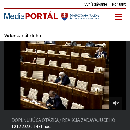
Vyhľadávanie
Kontakt
Toggl
naviga
Videokanál klubu
36:53
of
DOPLŇUJÚCA OTÁZKA / REAKCIA ZADÁVAJÚCEHO
1:33:12
10.12.2020 o 14:31 hod.