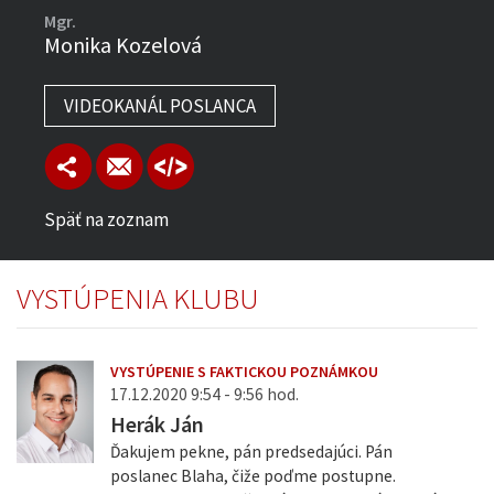
Mgr.
Monika Kozelová
VIDEOKANÁL POSLANCA
Späť na zoznam
VYSTÚPENIA KLUBU
VYSTÚPENIE S FAKTICKOU POZNÁMKOU
17.12.2020 9:54 - 9:56 hod.
Herák Ján
Ďakujem pekne, pán predsedajúci. Pán
poslanec Blaha, čiže poďme postupne.