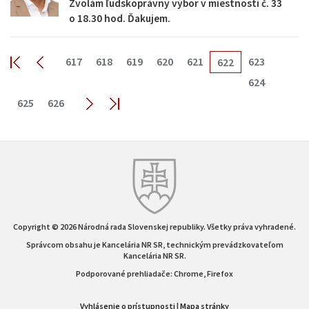
Zvolám ľudskoprávny výbor v miestnosti č. 33
o 18.30 hod. Ďakujem.
617
618
619
620
621
623
622
624
625
626
Copyright © 2026 Národná rada Slovenskej republiky. Všetky práva vyhradené.
Správcom obsahu je Kancelária NR SR, technickým prevádzkovateľom
Kancelária NR SR.
Podporované prehliadače: Chrome, Firefox
Vyhlásenie o prístupnosti
|
Mapa stránky