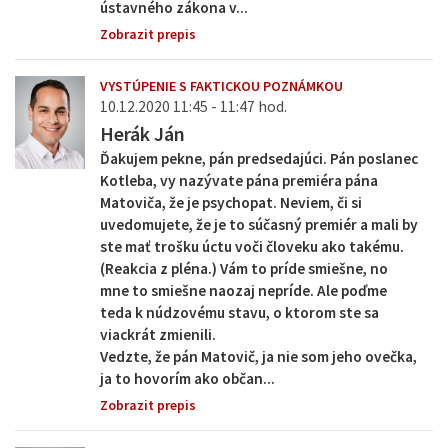
ústavného zákona v...
Zobrazit prepis
VYSTÚPENIE S FAKTICKOU POZNÁMKOU
10.12.2020 11:45 - 11:47 hod.
Herák Ján
Ďakujem pekne, pán predsedajúci. Pán poslanec
Kotleba, vy nazývate pána premiéra pána
Matoviča, že je psychopat. Neviem, či si
uvedomujete, že je to súčasný premiér a mali by
ste mať trošku úctu voči človeku ako takému.
(Reakcia z pléna.) Vám to príde smiešne, no
mne to smiešne naozaj nepríde. Ale poďme
teda k núdzovému stavu, o ktorom ste sa
viackrát zmienili.
Vedzte, že pán Matovič, ja nie som jeho ovečka,
ja to hovorím ako občan...
Zobrazit prepis