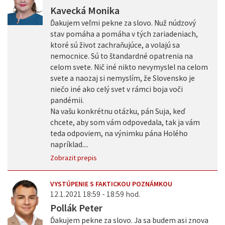
Kavecká Monika
Ďakujem veľmi pekne za slovo. Nuž núdzový
stav pomáha a pomáha v tých zariadeniach,
ktoré sú život zachraňujúce, a volajú sa
nemocnice. Sú to štandardné opatrenia na
celom svete. Nič iné nikto nevymyslel na celom
svete a naozaj si nemyslím, že Slovensko je
niečo iné ako celý svet v rámci boja voči
pandémii.
Na vašu konkrétnu otázku, pán Suja, keď
chcete, aby som vám odpovedala, tak ja vám
teda odpoviem, na výnimku pána Holého
napríklad....
Zobrazit prepis
VYSTÚPENIE S FAKTICKOU POZNÁMKOU
12.1.2021 18:59 - 18:59 hod.
Pollák Peter
Ďakujem pekne za slovo. Ja sa budem asi znova