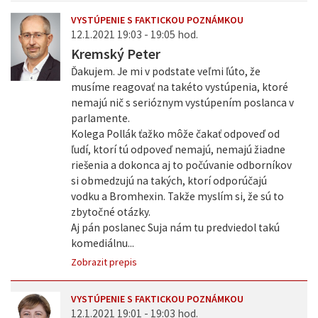
VYSTÚPENIE S FAKTICKOU POZNÁMKOU
12.1.2021 19:03 - 19:05 hod.
Kremský Peter
Ďakujem. Je mi v podstate veľmi ľúto, že
musíme reagovať na takéto vystúpenia, ktoré
nemajú nič s serióznym vystúpením poslanca v
parlamente.
Kolega Pollák ťažko môže čakať odpoveď od
ľudí, ktorí tú odpoveď nemajú, nemajú žiadne
riešenia a dokonca aj to počúvanie odborníkov
si obmedzujú na takých, ktorí odporúčajú
vodku a Bromhexin. Takže myslím si, že sú to
zbytočné otázky.
Aj pán poslanec Suja nám tu predviedol takú
komediálnu...
Zobrazit prepis
VYSTÚPENIE S FAKTICKOU POZNÁMKOU
12.1.2021 19:01 - 19:03 hod.