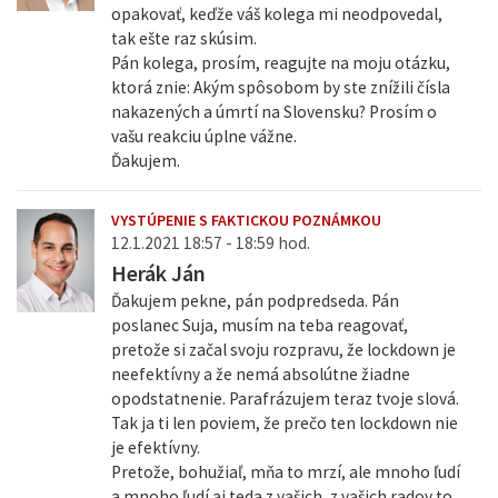
opakovať, keďže váš kolega mi neodpovedal,
tak ešte raz skúsim.
Pán kolega, prosím, reagujte na moju otázku,
ktorá znie: Akým spôsobom by ste znížili čísla
nakazených a úmrtí na Slovensku? Prosím o
vašu reakciu úplne vážne.
Ďakujem.
VYSTÚPENIE S FAKTICKOU POZNÁMKOU
12.1.2021 18:57 - 18:59 hod.
Herák Ján
Ďakujem pekne, pán podpredseda. Pán
poslanec Suja, musím na teba reagovať,
pretože si začal svoju rozpravu, že lockdown je
neefektívny a že nemá absolútne žiadne
opodstatnenie. Parafrázujem teraz tvoje slová.
Tak ja ti len poviem, že prečo ten lockdown nie
je efektívny.
Pretože, bohužiaľ, mňa to mrzí, ale mnoho ľudí
a mnoho ľudí aj teda z vašich, z vašich radov to