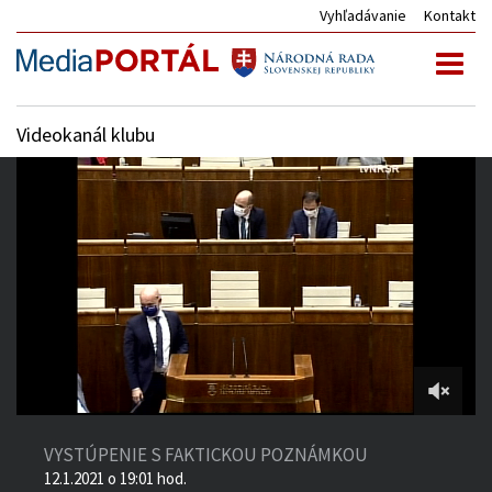
Vyhľadávanie
Kontakt
Toggl
naviga
Videokanál klubu
5:06:51
of
VYSTÚPENIE S FAKTICKOU POZNÁMKOU
5:22:54
12.1.2021 o 19:01 hod.