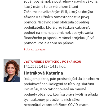
zopár poznámok a postrehov k návrhu zákona,
ktorý máme teraz v druhom čítaní.
Začnime novelizačným čl. II, ktorý sa dotýka
zákona o službách zamestnanosti a prvej
pomoci. Nedávno som obdržala od jednej
podnikateľky, ktorá prevádzkuje cukráreň,
podnet na zmenu podmienok poskytovania
finančného príspevku v rámci projektu „Prvá
pomoc“. Poslala som ho pánovi...
Zobrazit prepis
VYSTÚPENIE S FAKTICKOU POZNÁMKOU
14.1.2021 14:15 - 14:15 hod.
Hatráková Katarína
Ďakujem pekne, pán predsedajúci. Ja len chcem
poďakovať pani kolegyni za túto legislatívnu
iniciatívu, lebo tak odpovedá na mnohé
podnety občanov, ktorí sa práve kvôli nesúladu
tých zákonov, pretože na nich zákon
nepamätal v tomto ťažkom COVID-ovom