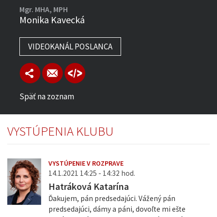
Mgr. MHA, MPH
Monika Kavecká
VIDEOKANÁL POSLANCA
Späť na zoznam
VYSTÚPENIA KLUBU
VYSTÚPENIE V ROZPRAVE
14.1.2021 14:25 - 14:32 hod.
Hatráková Katarína
Ďakujem, pán predsedajúci. Vážený pán
predsedajúci, dámy a páni, dovoľte mi ešte