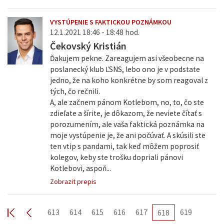
VYSTÚPENIE S FAKTICKOU POZNÁMKOU
12.1.2021 18:46 - 18:48 hod.
Čekovský Kristián
Ďakujem pekne. Zareagujem asi všeobecne na
poslanecký klub ĽSNS, lebo ono je v podstate
jedno, že na koho konkrétne by som reagoval z
tých, čo rečnili.
A, ale začnem pánom Kotlebom, no, to, čo ste
zdieľate a šírite, je dôkazom, že neviete čítať s
porozumením, ale vaša faktická poznámka na
moje vystúpenie je, že ani počúvať. A skúsili ste
ten vtip s pandami, tak keď môžem poprosiť
kolegov, keby ste trošku dopriali pánovi
Kotlebovi, aspoň...
Zobrazit prepis
613
614
615
616
617
619
618