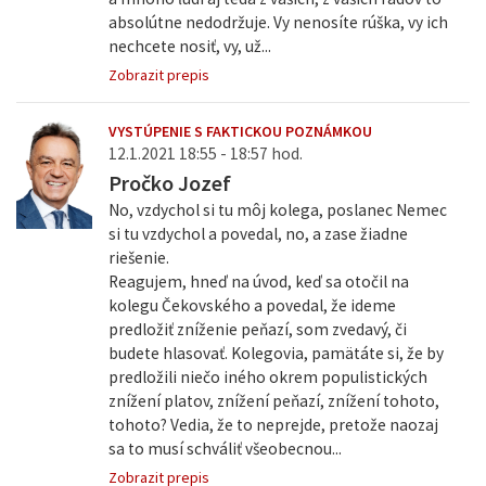
absolútne nedodržuje. Vy nenosíte rúška, vy ich
nechcete nosiť, vy, už...
Zobrazit prepis
VYSTÚPENIE S FAKTICKOU POZNÁMKOU
12.1.2021 18:55 - 18:57 hod.
Pročko Jozef
No, vzdychol si tu môj kolega, poslanec Nemec
si tu vzdychol a povedal, no, a zase žiadne
riešenie.
Reagujem, hneď na úvod, keď sa otočil na
kolegu Čekovského a povedal, že ideme
predložiť zníženie peňazí, som zvedavý, či
budete hlasovať. Kolegovia, pamätáte si, že by
predložili niečo iného okrem populistických
znížení platov, znížení peňazí, znížení tohoto,
tohoto? Vedia, že to neprejde, pretože naozaj
sa to musí schváliť všeobecnou...
Zobrazit prepis